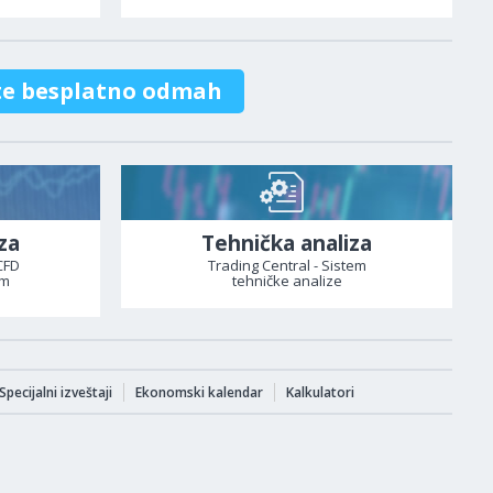
te besplatno odmah
za
Tehnička analiza
CFD
Trading Central - Sistem
om
tehničke analize
Specijalni izveštaji
Ekonomski kalendar
Kalkulatori