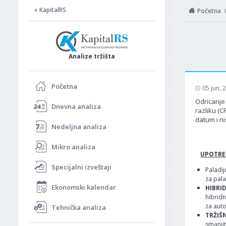
KapitalRS
Početna
Analize tržišta
Početna
05 jun,
Odricanje 
Dnevna analiza
razliku (C
datum i ni
Nedeljna analiza
Mikro analiza
UPOTREB
Specijalni izveštaji
Paladij
za pala
Ekonomski kalendar
HIBRI
hibridn
za auto
Tehnička analiza
TRŽIŠ
smanji