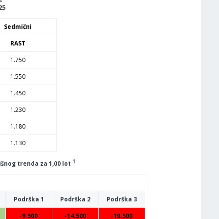
25
Sedmični
RAST
1.750
1.550
1.450
1.230
1.180
1.130
1
šnog trenda za 1,00 lot
Podrška 1
Podrška 2
Podrška 3
-9.500
-14.500
-19.500