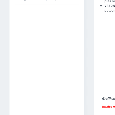
puta o
VREDN
potpun
Grafikon
Imajte n