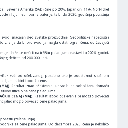
pa i Severna Amerika (SAD) čine po 20%. Japan čini 11%. NorNickel
de i litijum-sumporne baterije, te bi do 2030. godišnja potražnja
izvodi značajan deo svetske proizvodnje. Geopolitičke napetosti i
o do znanja da bi proizvodnja mogla ostati ograničena, održavajući
kuje da će se deficit na tržištu paladijuma nastaviti u 2026. godini.
njeg deficita od 200.000 unci.
 višak veći od očekivanog, posebno ako je podstaknut snažnom
adijuma u Kini i podrži cene.
 (MAJ).
Rezultat iznad očekivanja ukazao bi na poboljšanu domaću
ozitivno uticalo na cene paladijuma.
AČKIH CENA) (MAJ).
Rezultat ispod očekivanja bi mogao povećati
encijalno moglo povećati cene paladijuma.
rastu (zelena linija).
podrške za cene paladijuma. Od decembra 2025. cena je nekoliko