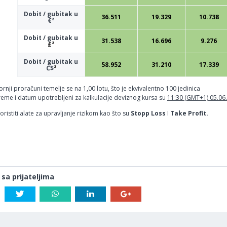
Dobit / gubitak u
36.511
19.329
10.738
€²
Dobit / gubitak u
31.538
16.696
9.276
£²
Dobit / gubitak u
58.952
31.210
17.339
C$
²
rnji proračuni temelje se na 1,00 lotu, što je ekvivalentno 100 jedinica
reme i datum upotrebljeni za kalkulacije deviznog kursa su
11:30 (GMT+1) 05.06
ristiti alate za upravljanje rizikom kao što su
Stopp Loss
I
Take Profit.
 sa prijateljima