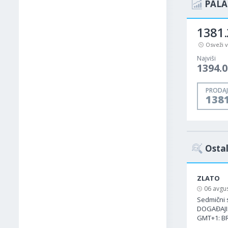
PALA
1381.
Osveži 
Najviši
1394.0
PRODAJ
138
Ostal
ZLATO
06 avgus
Sedmični s
DOGAĐAJI:
GMT+1: BR