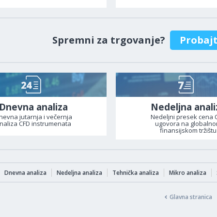
Spremni za trgovanje?
Probaj
Dnevna analiza
Nedeljna anali
nevna jutarnja i večernja
Nedeljni presek cena 
naliza CFD instrumenata
ugovora na globaln
finansijskom tržištu
Dnevna analiza
Nedeljna analiza
Tehnička analiza
Mikro analiza
Glavna stranica