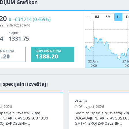
DIJUM Grafikon
20
1M
5M
H
D
-634.214
(0.469%)
vreme:
8/7/2026 6:46
Najniži
4
1331.75
NA CENA
KUPOVNA CENA
1.20
1388.20
22 July
27 J
0:00
0:
i specijalni izveštaji
ZLATO
t, 2026
05 avgust, 2026
pecijalni izveštaj: Zlato
Sedmični specijalni izveštaj: Zl
 PETAK, 7. AVGUSTA U 13:30
DOGAĐAJI: PETAK, 7. AVGUSTA U
OJ ZAPOSLENIH...
GMT+1: BROJ ZAPOSLENIH...