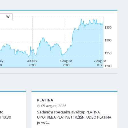
W
1350
1300
1250
uly
30 July
4 August
7 August
00
0:00
0:00
0:00
1200
PLATINA
05 avgust, 2026
ato
Sedmični specijalni izveštaj: PLATINA
 13:30
UPOTREBA PLATINE I TRŽIŠNI UDEO PLATINA
je već...