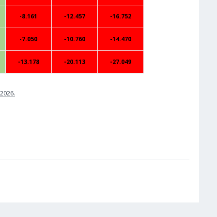
-8.161
-12.457
-16.752
-7.050
-10.760
-14.470
-13.178
-20.113
-27.049
.2026.