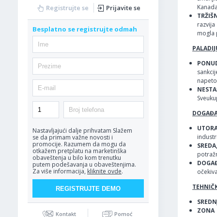
Kanada 
Registrujte se
Prijavite se
TRŽIŠ
razvij
Besplatno se registrujte odmah
mogla p
PALADIJ
PONUD
sankcij
napetos
NESTAŠ
Sveukup
DOGAĐAJ
UTORA
Nastavljajući dalje prihvatam
Slažem
industr
se da primam važne novosti i
promocije. Razumem da mogu da
SREDA,
otkažem pretplatu na marketinška
potražn
obaveštenja u bilo kom trenutku
DOGAĐA
putem podešavanja u obaveštenjima.
Za više informacija,
kliknite ovde
.
očekiva
TEHNIČK
SREDN
ZONA 
Kontakt
Pomoć