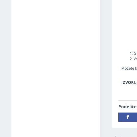
Go
V
Možete ko
IZVORI:
Podelite