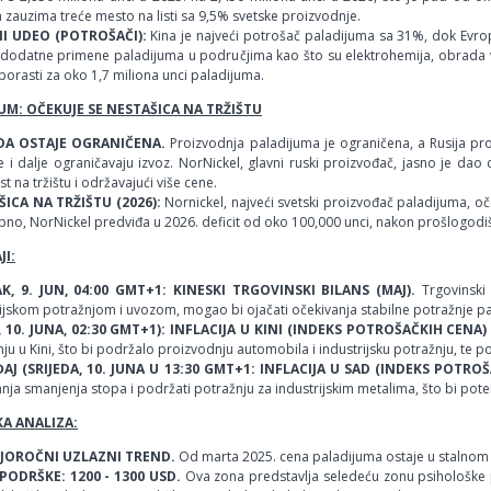
zauzima treće mesto na listi sa 9,5% svetske proizvodnje.
NI UDEO (POTROŠAČI):
Kina je najveći potrošač paladijuma sa 31%, dok Evro
a dodatne primene paladijuma u područjima kao što su elektrohemija, obrada vo
orasti za oko 1,7 miliona unci paladijuma.
UM: OČEKUJE SE NESTAŠICA NA TRŽIŠTU
A OSTAJE OGRANIČENA.
Proizvodnja paladijuma je ograničena, a Rusija pro
e i dalje ograničavaju izvoz. NorNickel, glavni ruski proizvođač, jasno je da
t na tržištu i održavajući više cene.
ICA NA TRŽIŠTU (2026):
Nornickel, najveći svetski proizvođač paladijuma, oče
no, NorNickel predviđa u 2026. deficit od oko 100,000 unci, nakon prošlogodiš
I:
K, 9. JUN, 04:00 GMT+1: KINESKI TRGOVINSKI BILANS (MAJ).
Trgovinski
ijskom potražnjom i uvozom, mogao bi ojačati očekivanja stabilne potražnje pal
 10. JUNA, 02:30 GMT+1): INFLACIJA U KINI (INDEKS POTROŠAČKIH CENA)
ju u Kini, što bi podržalo proizvodnju automobila i industrijsku potražnju, te p
J (SRIJEDA, 10. JUNA U 13:30 GMT+1: INFLACIJA U SAD (INDEKS POTROŠ
nja smanjenja stopa i podržati potražnju za industrijskim metalima, što bi pot
A ANALIZA:
JOROČNI UZLAZNI TREND.
Od marta 2025. cena paladijuma ostaje u stalnom po
PODRŠKE: 1200 - 1300 USD.
Ova zona predstavlja seledeću zonu psihološke 