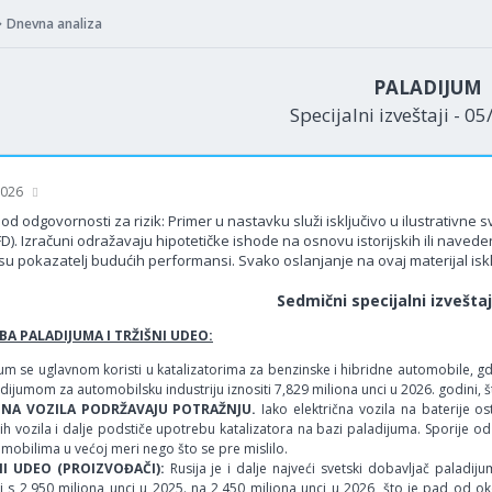
Dnevna analiza
PALADIJUM
Specijalni izveštaji - 0
 2026
od odgovornosti za rizik: Primer u nastavku služi isključivo u ilustrativne
FD). Izračuni odražavaju hipotetičke ishode na osnovu istorijskih ili nav
su pokazatelj budućih performansi. Svako oslanjanje na ovaj materijal isklj
Sedmični specijalni izvešta
A PALADIJUMA I TRŽIŠNI UDEO:
um se uglavnom koristi u katalizatorima za benzinske i hibridne automobile, g
dijumom za automobilsku industriju iznositi 7,829 miliona unci u 2026. godini,
DNA VOZILA PODRŽAVAJU POTRAŽNJU.
Iako električna vozila na baterije o
ih vozila i dalje podstiče upotrebu katalizatora na bazi paladijuma. Sporije o
mobilima u većoj meri nego što se pre mislilo.
NI UDEO (PROIZVOĐAČI):
Rusija je i dalje najveći svetski dobavljač paladi
ti s 2,950 miliona unci u 2025. na 2,450 miliona unci u 2026, što je pad od 