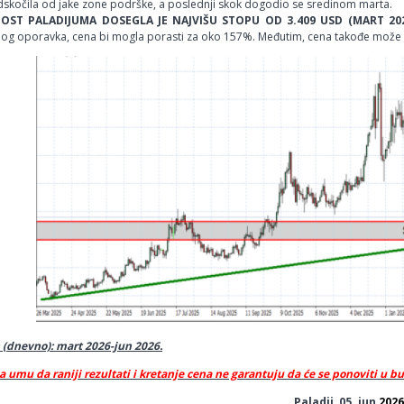
dskočila od jake zone podrške, a poslednji skok dogodio se sredinom marta.
OST PALADIJUMA DOSEGLA JE NAJVIŠU STOPU OD 3.409 USD (MART 20
og oporavka, cena bi mogla porasti za oko 157%. Međutim, cena takođe može 
 (dnevno): mart 2026-jun 2026.
a umu da raniji rezultati i kretanje cena ne garantuju da će se ponoviti u b
Paladij, 05. jun
2026