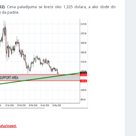
22)
. Cena paladijuma se kreće oko 1,325 dolara, a ako dođe do
i da padne.
udućnosti.
.