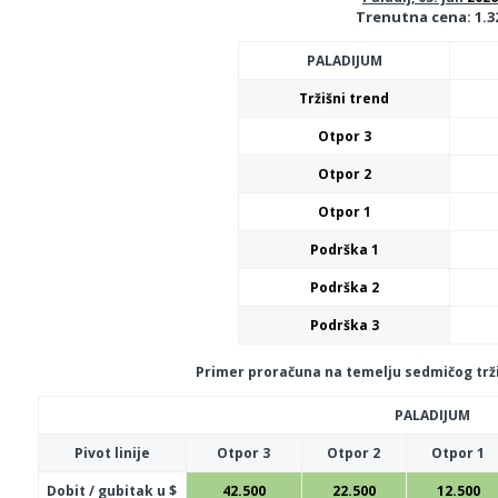
Trenutna cena: 1.3
PALADIJUM
Tržišni trend
Otpor 3
Otpor 2
Otpor 1
Podrška 1
Podrška 2
Podrška 3
Primer proračuna na temelju sedmičog trži
PALADIJUM
Pivot linije
Otpor 3
Otpor 2
Otpor 1
Dobit / gubitak u $
42.500
22.500
12.500