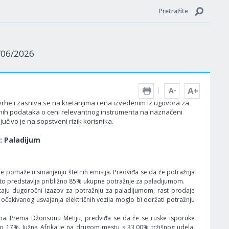
Pretražite
5/06/2026
 svrhe i zasniva se na kretanjima cena izvedenim iz ugovora za
edenih podataka o ceni relevantnog instrumenta na naznačeni
učivo je na sopstveni rizik korisnika.
j: Paladijum
de pomaže u smanjenju štetnih emisija. Predviđa se da će potražnja
 što predstavlja približno 85% ukupne potražnje za paladijumom.
staju dugoročni izazov za potražnju za paladijumom, rast prodaje
d očekivanog usvajanja električnih vozila moglo bi održati potražnju
juma. Prema Džonsonu Metiju, predviđa se da će se ruske isporuke
oko 17%. Južna Afrika je na drugom mestu s 33,00% tržišnog udela.