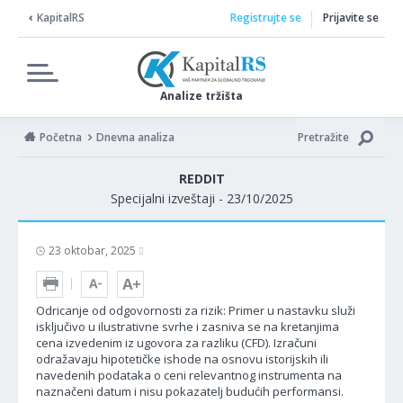
KapitalRS
Registrujte se
Prijavite se
Analize tržišta
Početna
Dnevna analiza
Pretražite
REDDIT
Specijalni izveštaji - 23/10/2025
23 oktobar, 2025
Odricanje od odgovornosti za rizik: Primer u nastavku služi
isključivo u ilustrativne svrhe i zasniva se na kretanjima
cena izvedenim iz ugovora za razliku (CFD). Izračuni
odražavaju hipotetičke ishode na osnovu istorijskih ili
navedenih podataka o ceni relevantnog instrumenta na
naznačeni datum i nisu pokazatelj budućih performansi.