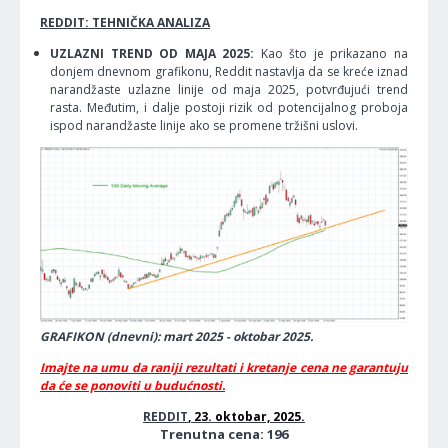
REDDIT: TEHNIČKA ANALIZA
UZLAZNI TREND OD MAJA 2025:
Kao što je prikazano na
donjem dnevnom grafikonu, Reddit nastavlja da se kreće iznad
narandžaste uzlazne linije od maja 2025, potvrđujući trend
rasta. Međutim, i dalje postoji rizik od potencijalnog proboja
ispod narandžaste linije ako se promene tržišni uslovi.
GRAFIKON (dnevni): mart 2025 - oktobar 2025.
Imajte na umu da raniji rezultati i kretanje cena ne garantuju
da će se ponoviti u budućnosti.
REDDIT
, 23. oktobar, 2025.
Trenutna cena: 196