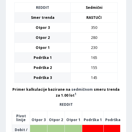
REDDIT
Sedmični
Smer trenda
RASTUĆI
Otpor 3
350
Otpor 2
280
Otpor 1
230
Podrška 1
165
Podrška 2
155
Podrška 3
145
Primer kalkulacije bazirane na
sedmičnom
smeru trenda
1
za 1.00 lot
REDDIT
Pivot
linije
Otpor 3
Otpor 2
Otpor 1
Podrška 1
Podrška 2
Po
Dobit /