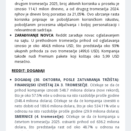
drugom tromesečju 2025, broj aktivnih korisnika u proseku je
iznosio 114,1 milion dnevno, a od drugog tromesečja 2024.
njihov je dnevni broj porastao za 21,05%. Ovo ubrzanje rasta
korisnika pripisuje se poboljšanom korisničkom iskustvu,
poboljšanim procesima uključivanja i boljoj personalizaciji i
relevantnosti sadržaja.
ZARAĐIVANJE NOVCA
: Reddit zarađuje novac oglašavanjem
na sajtu. U prethodnom tromesečju prihod od oglašavanja
iznosio je oko 464,8 miliona USD, što predstavlja oko 93%
ukupnih prihoda za ovo tromesečje (499,6 USD). Kompanija
takođe nudi Premium pakete koji koštaju oko 5,99 USD
mesečno.
REDDIT: DOGAĐAJI
DOGAĐAJ (30. OKTOBRA, POSLE ZATVARANJA TRŽIŠTA):
FINANSIJSKI IZVEŠTAJ ZA 3. TROMESEČJE.
Očekuje se da će
prihod kompanije iznositi 548.7 miliona dolara (novi rekord),
što je oko 57.5% više u odnosu na isto razdoblje prošle godine
(348.4 miliona dolara). Očekuje se da će kompanija izvestiti o
neto dobiti od 189.6 miliona dolara, što je oko 534.11% više u
odnosu na isto razdoblje prošle godine (29.9 miliona dolara).
SMERNICE (4. tromesečje):
Očekuje se da će kompanija u
četvrtom tromesečju 2025. ostvariti prihod od 636.2 miliona
dolara, što predstavlja rast od oko 48.7% u odnosu na