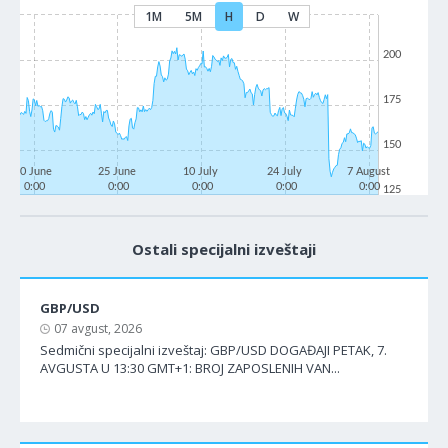
1M
5M
H
D
W
200
175
150
10 June
25 June
10 July
24 July
7 August
0:00
0:00
0:00
0:00
0:00
125
Ostali specijalni izveštaji
GBP/USD
07 avgust, 2026
Sedmični specijalni izveštaj: GBP/USD DOGAĐAJI PETAK, 7.
AVGUSTA U 13:30 GMT+1: BROJ ZAPOSLENIH VAN...