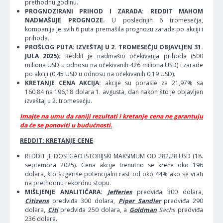
prethodnu godinu.
PROGNOZIRANI PRIHOD I ZARADA: REDDIT MAHOM
NADMAŠUJE PROGNOZE.
U poslednjih 6 tromesečja,
kompanija je svih 6 puta premašila prognozu zarade po akciji i
prihoda.
PROŠLOG PUTA: IZVEŠTAJ U 2. TROMESEČJU OBJAVLJEN 31.
JULA 2025):
Reddit je nadmašio očekivanja prihoda (500
miliona USD u odnosu na očekivanih 426 miliona USD) i zarade
po akciji (0,45 USD u odnosu na očekivanih 0,19 USD).
KRETANJE CENA AKCIJA:
akcije su porasle za 21,97% sa
160,84 na 196,18 dolara 1. avgusta, dan nakon što je objavljen
izveštaj u 2. tromesečju.
Imajte na umu da raniji rezultati i kretanje cena ne garantuju
da će se ponoviti u budućnosti.
REDDIT: KRETANJE CENE
REDDIT JE DOSEGAO ISTORIJSKI MAKSIMUM OD 282.28 USD (18.
septembra 2025). Cena akcije trenutno se kreće oko 196
dolara, što sugeriše potencijalni rast od oko 44% ako se vrati
na prethodnu rekordnu stopu.
MIŠLJENJE ANALITIČARA:
Jefferies
predviđa 300 dolara,
Citizens
predviđa 300 dolara,
Piper Sandler
predviđa 290
dolara,
Citi
predviđa 250 dolara, a
Goldman
Sachs
predviđa
236 dolara.