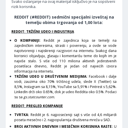
Svako oslanjanje na ovaj materijal isključivo je na sopstveni
rizik korisnika.
REDDIT (#REDDIT) sedmični specijalni izveštaj na
temelju obima trgovanja od 1,00 lota:
REDDIT: TRŽIŠNI UDEO I INDUSTRIJA
O KOMPANIJI:
Reddit je zajednica koja se temelji na
zajedničkim interesima, strasti i poverenju, a ovde se vode
najotvoreniji i najiskreniji razgovori na internetu. Svakog dana
korisnici objavljuju, glasaju i komentarišu teme do kojih im je
najviše stalo. S više od 110 miliona aktivnih jedinstvenih
posetilaca dnevno, Reddit je jedan od najvećih izvora
informacija na internetu.
TRŽIŠNI UDEO U DRUŠTVENIM MEDIJIMA:
Facebook i dalje
vodi, zauzima oko 70% tržišnog udela, slede X (Twitter) sa
8,5%, Instagram sa 8,15%, YouTube sa 5,91% i Pintrest s 5,62%.
LinkedIn drži oko 0.65%, dok je udeo Reddita oko 0.5%. Podaci
su sa
gs.statcounter.com.
REDDIT: PREGLED KOMPANIJE
TVRTKA:
Reddit je 6. najposećeniji sajt s više od 4,6 milijardi
poseta mesečno i 2. najpopularnija društvena mreža u SAD.
BROJ AKTIVNIH DNEVNIH I MESEČNIH KORISNIKA RASTE:
U