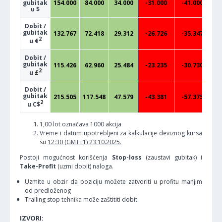
gubitak
154.000
84.000
34.000
-31.000
-41.000
-
u $
Dobit /
gubitak
132.767
72.418
29.312
-26.726
-35.347
-
2
u €
Dobit /
gubitak
115.426
62.960
25.484
-23.235
-30.730
-
2
u
£
Dobit /
gubitak
215.505
117.548
47.579
-43.381
-57.375
-
2
u C$
1,00 lot označava 1000 akcija
Vreme i datum upotrebljeni za kalkulacije deviznog kursa
su
12:30 (GMT+1) 23.10.2025.
Postoji mogućnost korišćenja
Stop-loss
(zaustavi gubitak) i
Take-Profit
(uzmi dobit) naloga.
Uzmite u obzir da poziciju možete zatvoriti u profitu manjim
od predloženog
Trailing stop tehnika može zaštititi dobit.
IZVORI: