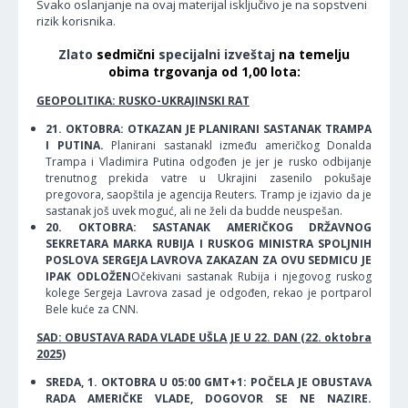
Svako oslanjanje na ovaj materijal isključivo je na sopstveni
rizik korisnika.
Zlato
sedmični
specijalni izveštaj
na temelju
obima trgovanja od 1,00 lota:
GEOPOLITIKA: RUSKO-UKRAJINSKI RAT
21. OKTOBRA: OTKAZAN JE PLANIRANI SASTANAK TRAMPA
I PUTINA.
Planirani sastanakl između američkog Donalda
Trampa i Vladimira Putina odgođen je jer je rusko odbijanje
trenutnog prekida vatre u Ukrajini zasenilo pokušaje
pregovora, saopštila je agencija Reuters. Tramp je izjavio da je
sastanak još uvek moguć, ali ne želi da budde neuspešan.
20. OKTOBRA: SASTANAK AMERIČKOG DRŽAVNOG
SEKRETARA MARKA RUBIJA I RUSKOG MINISTRA SPOLJNIH
POSLOVA SERGEJA LAVROVA ZAKAZAN ZA OVU SEDMICU JE
IPAK ODLOŽEN
Očekivani sastanak Rubija i njegovog ruskog
kolege Sergeja Lavrova zasad je odgođen, rekao je portparol
Bele kuće za CNN.
SAD: OBUSTAVA RADA VLADE UŠLA JE U 22. DAN (22. oktobra
2025)
SREDA, 1. OKTOBRA U 05:00 GMT+1: POČELA JE OBUSTAVA
RADA AMERIČKE VLADE, DOGOVOR SE NE NAZIRE.