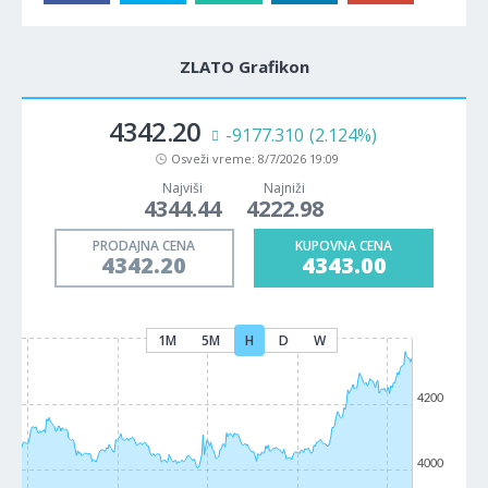
ZLATO Grafikon
4342.20
-9177.310
(2.124%)
Osveži vreme:
8/7/2026 19:09
Najviši
Najniži
4344.44
4222.98
PRODAJNA CENA
KUPOVNA CENA
4342.20
4343.00
1M
5M
H
D
W
4200
4000