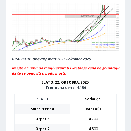
GRAFIKON (dnevni): mart 2025 - oktobar 2025.
Imajte na umu da raniji rezultati i kretanje cena ne garantuju
da će se ponoviti u budućnosti.
ZLATO, 22. OKTOBRA, 2025.
Trenutna cena: 4.130
ZLATO
Sedmični
Smer trenda
RASTUĆI
Otpor 3
4.700
Otpor 2
4.500