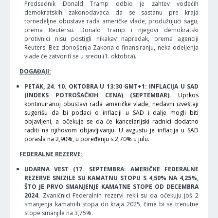
Predsednik Donald Tramp odbio je zahtev vodećih
demokratskih zakonodavaca da se sastanu pre kraja
tornedeljne obustave rada američke vlade, produžujući sagu,
prema Reutersu. Donald Tramp i njegovi demokratski
protivnici nisu postigli nikakav napredak, prema agenciji
Reuters. Bez donošenja Zakona o finansiranju, neka odeljenja
vlade će zatvoriti se u sredu (1. oktobra).
DOGAĐAJI:
PETAK, 24. 10. OKTOBRA U 13:30 GMT+1: INFLACIJA U SAD
(INDEKS POTROŠAČKIH CENA) (SEPTEMBAR).
Uprkos
kontinuiranoj obustavi rada američke vlade, nedavni izveštaji
sugerišu da bi podaci o inflaciji u SAD i dalje mogli biti
objavljeni, a očekuje se da će kancelarijski radnici dodatno
raditi na njihovom objavljivanju. U avgustu je inflacija u SAD
porasla na 2,90%, u poređenju s 2,70% u julu.
FEDERALNE REZERVE:
UDARNA VEST (17. SEPTEMBRA: AMERIČKE FEDERALNE
REZERVE SNIZILE SU KAMATNU STOPU S 4,50% NA 4,25%,
ŠTO JE PRVO SMANJENJE KAMATNE STOPE OD DECEMBRA
2024.
Zvaničnici Federalnih rezervi rekli su da očekuju još 2
smanjenja kamatnih stopa do kraja 2025, čime bi se trenutne
stope smanjile na 3,75%.