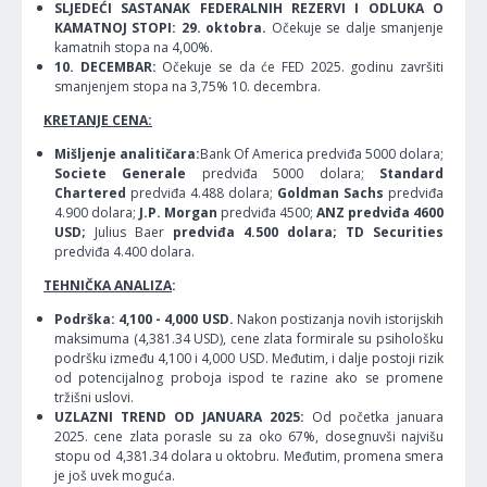
SLJEDEĆI SASTANAK FEDERALNIH REZERVI I ODLUKA O
KAMATNOJ STOPI: 29. oktobra.
Očekuje se dalje smanjenje
kamatnih stopa na 4,00%.
10. DECEMBAR:
Očekuje se da će FED 2025. godinu završiti
smanjenjem stopa na 3,75% 10. decembra.
KRETANJE CENA:
Mišljenje analitičara:
Bank Of America predviđa 5000 dolara;
Societe Generale
predviđa 5000 dolara;
Standard
Chartered
predviđa 4.488 dolara;
Goldman Sachs
predviđa
4.900 dolara;
J.P. Morgan
predviđa 4500;
ANZ predviđa 4600
USD;
Julius Baer
predviđa 4.500 dolara;
TD Securities
predviđa 4.400 dolara.
TEHNIČKA ANALIZA
:
Podrška: 4,100 - 4,000 USD.
Nakon postizanja novih istorijskih
maksimuma (4,381.34 USD), cene zlata formirale su psihološku
podršku između 4,100 i 4,000 USD. Međutim, i dalje postoji rizik
od potencijalnog proboja ispod te razine ako se promene
tržišni uslovi.
UZLAZNI TREND OD JANUARA 2025:
Od početka januara
2025. cene zlata porasle su za oko 67%, dosegnuvši najvišu
stopu od 4,381.34 dolara u oktobru. Međutim, promena smera
je još uvek moguća.