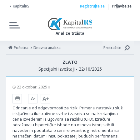
KapitalRS
Registrujte se
Prijavite se
Analize tržišta
Početna
Dnevna analiza
Pretražite
ZLATO
Specijalni izveštaji - 22/10/2025
22 oktobar, 2025
Odricanje od odgovornosti za rizik: Primer u nastavku služi
isključivo u ilustrativne svrhe i zasniva se na kretanjima
cena izvedenim iz ugovora za razliku (CFD). Izračuni
odražavaju hipotetičke ishode na osnovu istorijskih ili
navedenih podataka o ceni relevantnog instrumenta na
naznačeni datum i nisu pokazatelj budućih performansi.