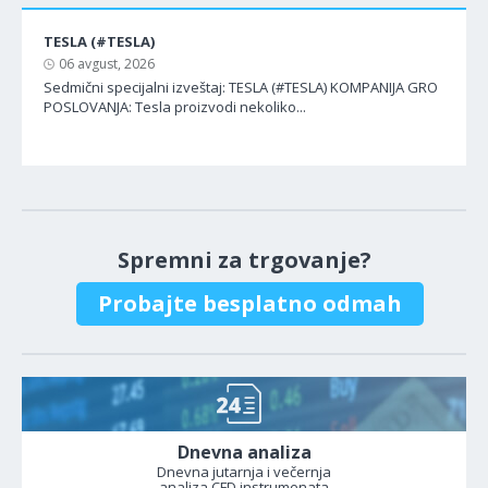
TESLA (#TESLA)
06 avgust, 2026
Sedmični specijalni izveštaj: TESLA (#TESLA) KOMPANIJA GRO
POSLOVANJA: Tesla proizvodi nekoliko...
Spremni za trgovanje?
Probajte besplatno odmah
Dnevna analiza
Dnevna jutarnja i večernja
analiza CFD instrumenata