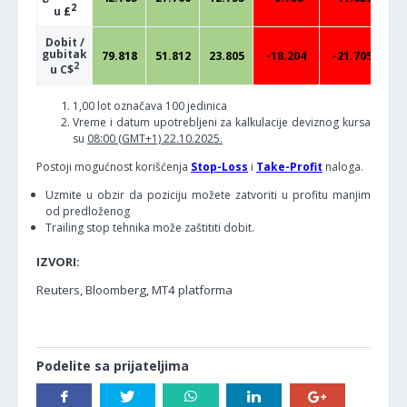
2
u
£
Dobit /
gubitak
79.818
51.812
23.805
-18.204
-21.705
-
2
u C$
1,00 lot označava 100 jedinica
Vreme i datum upotrebljeni za kalkulacije deviznog kursa
su
08:00 (GMT+1) 22.10.2025.
Postoji mogućnost korišćenja
Stop-Loss
i
Take-Profit
naloga.
Uzmite u obzir da poziciju možete zatvoriti u profitu manjim
od predloženog
Trailing stop tehnika može zaštititi dobit.
IZVORI:
Reuters, Bloomberg, MT4 platforma
Podelite sa prijateljima