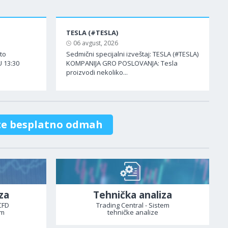
TESLA (#TESLA)
06 avgust, 2026
ato
Sedmični specijalni izveštaj: TESLA (#TESLA)
 13:30
KOMPANIJA GRO POSLOVANJA: Tesla
proizvodi nekoliko...
te besplatno odmah
za
Tehnička analiza
CFD
Trading Central - Sistem
om
tehničke analize