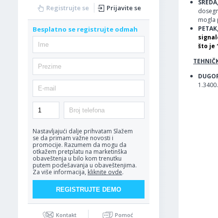
SREDA,
Registrujte se
Prijavite se
dosegnu
mogla 
PETAK,
Besplatno se registrujte odmah
signal
što je
TEHNIČK
DUGOR
1.3400.
Nastavljajući dalje prihvatam
Slažem
se da primam važne novosti i
promocije. Razumem da mogu da
otkažem pretplatu na marketinška
obaveštenja u bilo kom trenutku
putem podešavanja u obaveštenjima.
Za više informacija,
kliknite ovde
.
Kontakt
Pomoć