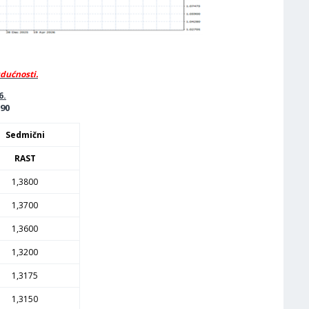
udućnosti.
6.
390
Sedmični
RAST
1,3800
1,3700
1,3600
1,3200
1,3175
1,3150