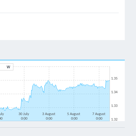
W
1.35
1.34
1.33
uly
30 July
3 August
5 August
7 August
00
0:00
0:00
0:00
0:00
1.32