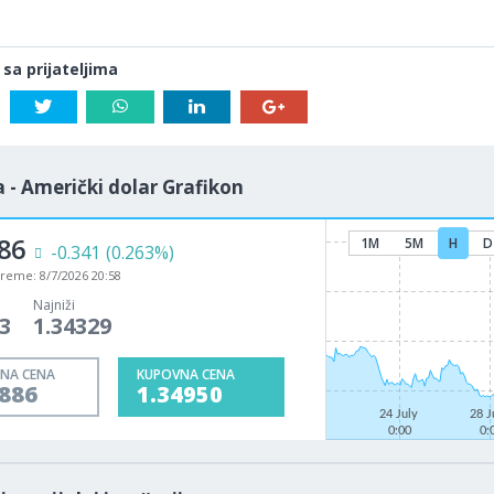
 sa prijateljima
 - Američki dolar Grafikon
86
1M
5M
H
D
-0.341
(0.263%)
vreme:
8/7/2026 20:58
Najniži
3
1.34329
NA CENA
KUPOVNA CENA
4886
1.34950
24 July
28 J
0:00
0: