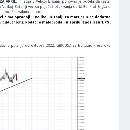
 ZA APRIL:
Inflacija u Velikoj Britaniji ponovno je počela da raste,
Velikoj Britaniji već su pojačali očekivanja da bi Bank of England
iti podršku valutnom paru.
i o maloprodaji u Velikoj Britaniji za mart pružiće dodatne
 u budućnosti. Podaci o maloprodaji u aprilu iznosili su 1,7%,
zlaznu putanju od oktobra 2022. GBP/USD se trenutno kreće oko