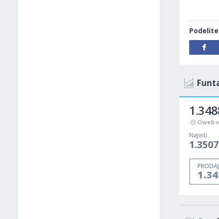
Podelite
Funta
1.348
Osveži 
Najviši
1.3507
PRODAJ
1.3