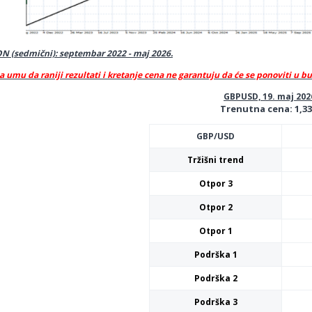
 (sedmični): septembar 2022 - maj 2026.
a umu da raniji rezultati i kretanje cena ne garantuju da će se ponoviti u b
GBPUSD, 19. maj 202
Trenutna cena: 1,3
GBP/USD
Tržišni trend
Otpor 3
Otpor 2
Otpor 1
Podrška 1
Podrška 2
Podrška 3