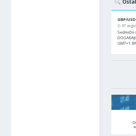
Ostal
GBP/USD
07 avgus
Sedmični 
DOGAĐAJI 
GMT+1: BR
D
a