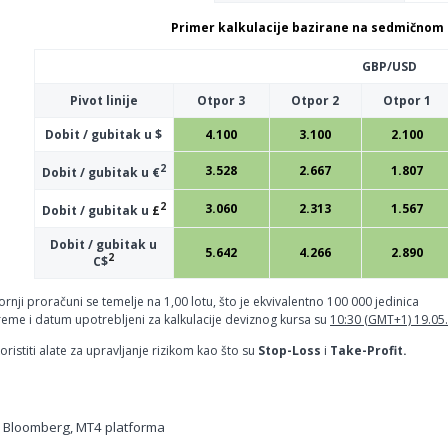
Primer kalkulacije bazirane na sedmičnom 
GBP/USD
Pivot linije
Otpor 3
Otpor 2
Otpor 1
Dobit / gubitak u $
4.100
3.100
2.100
2
3.528
2.667
1.807
Dobit / gubitak u €
2
3.060
2.313
1.567
Dobit / gubitak u
£
Dobit / gubitak u
5.642
4.266
2.890
2
C$
ornji proračuni se temelje na 1,00 lotu, što je ekvivalentno 100 000 jedinica
reme i datum upotrebljeni za kalkulacije deviznog kursa su
10:30 (GMT+1) 19.05
ristiti alate za upravljanje rizikom kao što su
Stop-Loss
i
Take-Profit.
, Bloomberg, MT4 platforma