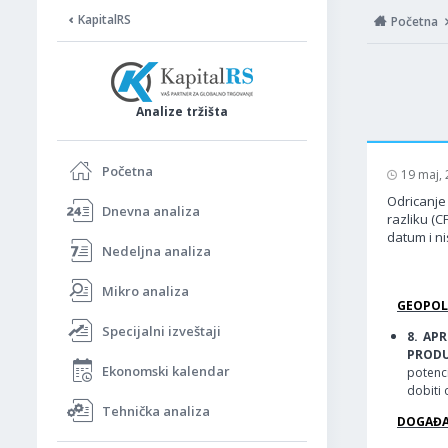
KapitalRS
Početna
Analize tržišta
Početna
19 maj,
Odricanje 
Dnevna analiza
razliku (C
datum i ni
Nedeljna analiza
Mikro analiza
GEOPOLI
Specijalni izveštaji
8. AP
PRODU
Ekonomski kalendar
potenc
dobiti
Tehnička analiza
DOGAĐAJ