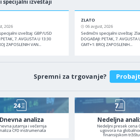
i specijalni izveštaji
ZLATO
t, 2026
06 avgust, 2026
specijalni izveštaj: GBP/USD
Sedmični specijalni izveštaj: Zl
PETAK, 7. AVGUSTA U 13:30
DOGAĐAJI: PETAK, 7. AVGUSTA U
OJ ZAPOSLENIH VAN...
GMT+1: BROJ ZAPOSLENIH...
Spremni za trgovanje?
Probaj
Dnevna analiza
Nedeljna anali
nevna jutarnja i večernja
Nedeljni presek cena 
naliza CFD instrumenata
ugovora na globaln
finansijskom tržištu