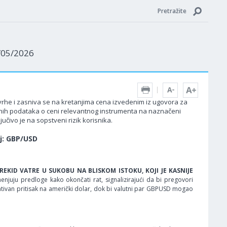
Pretražite
9/05/2026
 svrhe i zasniva se na kretanjima cena izvedenim iz ugovora za
edenih podataka o ceni relevantnog instrumenta na naznačeni
učivo je na sopstveni rizik korisnika.
aj: GBP/USD
EKID VATRE U SUKOBU NA BLISKOM ISTOKU, KOJI JE KASNIJE
enjuju predloge kako okončati rat, signalizirajući da bi pregovori
tivan pritisak na američki dolar, dok bi valutni par GBPUSD mogao