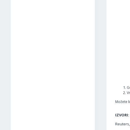
G
V
Možete ko
IZVORI:
Reuters