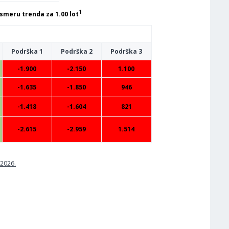
1
smeru trenda za 1.00 lot
Podrška 1
Podrška 2
Podrška 3
-1.900
-2.150
1.100
-1.635
-1.850
946
-1.418
-1.604
821
-2.615
-2.959
1.514
.2026.