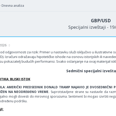
Dnevna analiza
GBP/USD
Specijalni izveštaji - 1
 2026
od odgovornosti za rizik: Primer u nastavku služi isključivo u ilustrativne
FD). Izračuni odražavaju hipotetičke ishode na osnovu istorijskih ili nav
su pokazatelj budućih performansi. Svako oslanjanje na ovaj materijal isklj
Sedmični specijalni izvešt
TIKA: BLISKI ISTOK
RILA: AMERIČKI PREDSEDNIK DONALD TRAMP NAJAVIO JE DVOSEDMIČNI PR
ŽEN NA NEODREĐENO VREME.
Suprotstavljene strane su nastavile da razm
ijalno mogli dovesti do mirovnog sporazuma. Sentiment bi mogao izvršiti nega
 određenu podršku.
I: