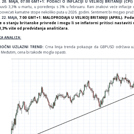
 20. MAJA, 07:00 GMT+1: PODACI O INFLACIJI U VELIKOJ BRITANIJI (CPI)
vši 3,3% u martu, u poređenju s 3% u februaru. Rani znakovi veće inflacije u 
povećati kamatne stope nekoliko puta u 2026. godini. Sentiment bi mogao pruž
 22. MAJA
, 7:00 GMT+1: MALOPRODAJA U VELIKOJ BRITANIJI (APRIL). Podac
e o stanju britanske privrede i mogu li se inflatorni pritisci nastaviti
 1,3% više od predviđanja analitičara.
A ANALIZA:
OČNI UZLAZNI TREND:
Crna linija trenda pokazuje da GBPUSD održava u
 Međutim, cena bi takođe mogla opasti.