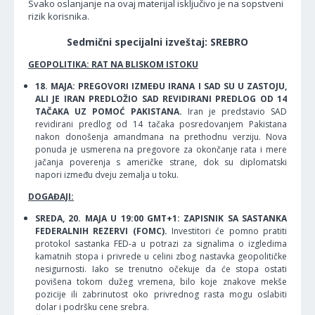
Svako oslanjanje na ovaj materijal isključivo je na sopstveni
rizik korisnika.
Sedmični specijalni izveštaj: SREBRO
GEOPOLITIKA: RAT NA BLISKOM ISTOKU
18. MAJA: PREGOVORI IZMEĐU IRANA I SAD SU U ZASTOJU,
ALI JE IRAN PREDLOŽIO SAD REVIDIRANI PREDLOG OD 14
TAČAKA UZ POMOĆ PAKISTANA.
Iran je predstavio SAD
revidirani predlog od 14 tačaka posredovanjem Pakistana
nakon donošenja amandmana na prethodnu verziju. Nova
ponuda je usmerena na pregovore za okončanje rata i mere
jačanja poverenja s američke strane, dok su diplomatski
napori između dveju zemalja u toku.
DOGAĐAJI:
SREDA, 20. MAJA U 19:00 GMT+1: ZAPISNIK SA SASTANKA
FEDERALNIH REZERVI (FOMC).
Investitori će pomno pratiti
protokol sastanka FED-a u potrazi za signalima o izgledima
kamatnih stopa i privrede u celini zbog nastavka geopolitičke
nesigurnosti. Iako se trenutno očekuje da će stopa ostati
povišena tokom dužeg vremena, bilo koje znakove mekše
pozicije ili zabrinutost oko privrednog rasta mogu oslabiti
dolar i podršku cene srebra.