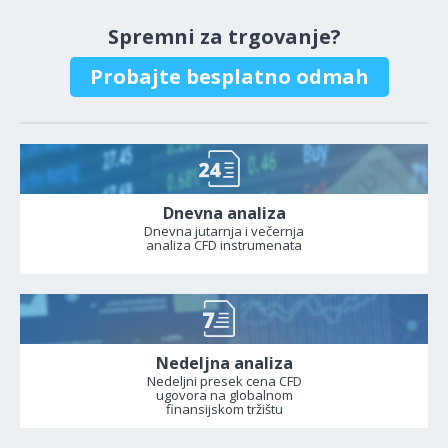
Spremni za trgovanje?
Probajte besplatno odmah
Dnevna analiza
Dnevna jutarnja i večernja
analiza CFD instrumenata
Nedeljna analiza
Nedeljni presek cena CFD
ugovora na globalnom
finansijskom tržištu