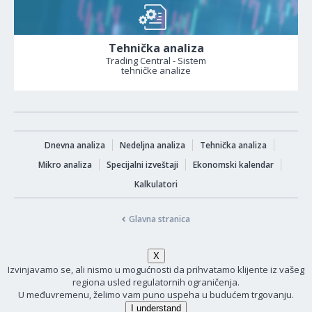
Tehnička analiza
Trading Central - Sistem
tehničke analize
Dnevna analiza
Nedeljna analiza
Tehnička analiza
Mikro analiza
Specijalni izveštaji
Ekonomski kalendar
Kalkulatori
Glavna stranica
Izvinjavamo se, ali nismo u mogućnosti da prihvatamo klijente iz vašeg
regiona usled regulatornih ograničenja.
U međuvremenu, želimo vam puno uspeha u budućem trgovanju.