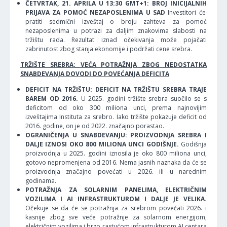
ČETVRTAK, 21. APRILA
U
13:30 GMT
+1: BROJ
INICIJALNIH
PRIJAVA
ZA
POMO
Ć NEZAPOSLENIMA
U
SAD
Investitori će
pratiti sedmični izveštaj o broju zahteva za pomoć
nezaposlenima u potrazi za daljim znakovima slabosti na
tržištu rada. Rezultat iznad očekivanja može pojačati
zabrinutost zbog stanja ekonomije i podržati cene srebra.
TRŽI
ŠTE
SREBRA
: VE
ĆA
POTRA
ŽNJA
ZBOG
NEDOSTATKA
SNABDEVANJA
DOVODI
DO
POVE
ĆANJA DEFICITA
DEFICIT NA TRŽIŠTU: DEFICIT NA TRŽIŠTU SREBRA TRAJE
BAREM OD 2016.
U 2025. godini tržište srebra suočilo se s
deficitom od oko 300 miliona unci, prema najnovijim
izveštajima Instituta za srebro. Iako tržište pokazuje deficit od
2016. godine, on je od 2022. značajno porastao.
OGRANIČENJA U SNABDEVANJU: PROIZVODNJA SREBRA I
DALJE IZNOSI OKO 800 MILIONA UNCI GODIŠNJE.
Godišnja
proizvodnja u 2025. godini iznosila je oko 800 miliona unci,
gotovo nepromenjena od 2016. Nema jasnih naznaka da će se
proizvodnja značajno povećati u 2026. ili u narednim
godinama.
POTRAŽNJA ZA SOLARNIM PANELIMA, ELEKTRIČNIM
VOZILIMA I AI INFRASTRUKTUROM I DALJE JE VELIKA.
Očekuje se da će se potražnja za srebrom povećati 2026. i
kasnije zbog sve veće potražnje za solarnom energijom,
električnim vozilima i brzo rastućom infrastrukturom AI centara