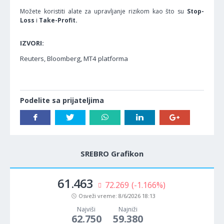
Možete koristiti alate za upravljanje rizikom kao što su
Stop-
Loss
i
Take-Profit.
IZVORI:
Reuters, Bloomberg, MT4 platforma
Podelite sa prijateljima
SREBRO Grafikon
61.463
72.269
(-1.166%)
Osveži vreme:
8/6/2026 18:13
Najviši
Najniži
62.750
59.380