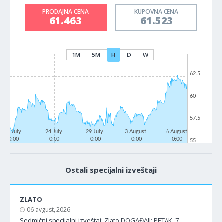
PRODAJNA CENA
KUPOVNA CENA
61.463
61.523
1M
5M
H
D
W
62.5
60
57.5
21 July
24 July
29 July
3 August
6 August
0:00
0:00
0:00
0:00
0:00
55
Ostali specijalni izveštaji
ZLATO
06 avgust, 2026
Sedmični specijalni izveštaj: Zlato DOGAĐAJI: PETAK, 7.