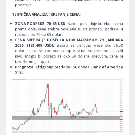
podataka.
TEHNIČKA ANALIZA I KRETANJE CENA:
ZONA PODRŠKE: 70-65 USD.
Nakon poslednje korekcije cena
prema dole, cene srebra pokušale su da pronađu podršku u
rasponu od 70 do 65 dolara.
CENA SREBRA JE DOSEGLA NOVI MAKSIMUM 29. JANUARA
2026. (121.499 USD).
Srebro se trenutno kreće oko 76.50
dolara, a ako se u potpunosti oporavi na svoj prethodni najviši
nivo, moglo bi porasti za oko 59 dolara. Međutim, cena bi
takođe mogla opasti.
Prognoza: Citigroup
predviđa 150 dolara,
Bank of America
$135.