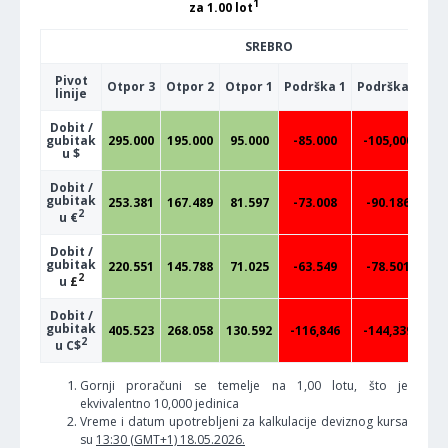
1
za 1.00 lot
SREBRO
Pivot
Otpor 3
Otpor 2
Otpor 1
Podrška 1
Podrška 2
Po
linije
Dobit /
gubitak
295.000
195.000
95.000
-85.000
-105,000
-
u $
Dobit /
gubitak
253.381
167.489
81.597
-73.008
-90.186
-
2
u €
Dobit /
gubitak
220.551
145.788
71.025
-63.549
-78.501
-
2
u
£
Dobit /
gubitak
405.523
268.058
130.592
-116,846
-144,339
-
2
u C$
Gornji proračuni se temelje na 1,00 lotu, što je
ekvivalentno 10,000 jedinica
Vreme i datum upotrebljeni za kalkulacije deviznog kursa
su
13:30 (GMT+1) 18.05.2026.