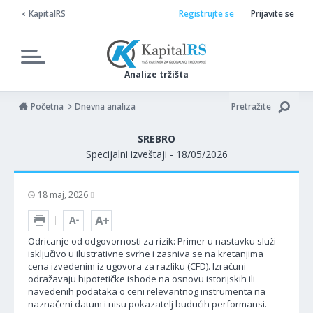
KapitalRS
Registrujte se
Prijavite se
Analize tržišta
Početna
Dnevna analiza
Pretražite
SREBRO
Specijalni izveštaji - 18/05/2026
18 maj, 2026
Odricanje od odgovornosti za rizik: Primer u nastavku služi
isključivo u ilustrativne svrhe i zasniva se na kretanjima
cena izvedenim iz ugovora za razliku (CFD). Izračuni
odražavaju hipotetičke ishode na osnovu istorijskih ili
navedenih podataka o ceni relevantnog instrumenta na
naznačeni datum i nisu pokazatelj budućih performansi.