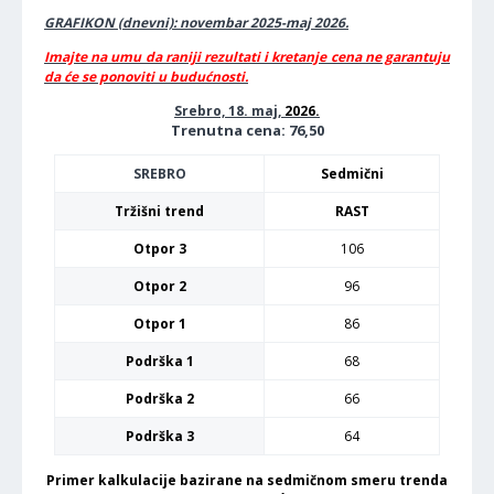
GRAFIKON (dnevni): novembar 2025-maj 2026.
Imajte na umu da raniji rezultati i kretanje cena ne garantuju
da će se ponoviti u budućnosti.
Srebro, 18. maj,
2026.
Trenutna cena: 76,50
SREBRO
Sedmični
Tržišni trend
RAST
Otpor 3
106
Otpor 2
96
Otpor 1
86
Podrška 1
68
Podrška 2
66
Podrška 3
64
Primer kalkulacije bazirane na sedmičnom smeru trenda