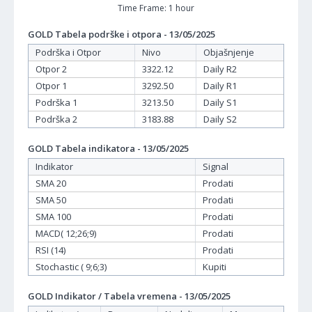
Time Frame: 1 hour
GOLD Tabela podrške i otpora - 13/05/2025
Podrška i Otpor
Nivo
Objašnjenje
Otpor 2
3322.12
Daily R2
Otpor 1
3292.50
Daily R1
Podrška 1
3213.50
Daily S1
Podrška 2
3183.88
Daily S2
GOLD Tabela indikatora - 13/05/2025
Indikator
Signal
SMA 20
Prodati
SMA 50
Prodati
SMA 100
Prodati
MACD( 12;26;9)
Prodati
RSI (14)
Prodati
Stochastic ( 9;6;3)
Kupiti
GOLD Indikator / Tabela vremena - 13/05/2025