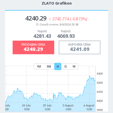
ZLATO Grafikon
4240.29
3745.774
(-0.873%)
Osveži vreme:
8/6/2026 20:58
Najviši
Najniži
4281.43
4069.93
PRODAJNA CENA
KUPOVNA CENA
4240.29
4241.09
1M
5M
H
D
W
4300
4200
4100
4000
21 July
24 July
29 July
3 August
6 August
0:00
0:00
0:00
0:00
0:00
3900