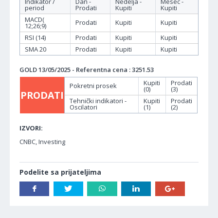
Indikator /
Dan -
Nedelja -
Mesec -
period
Prodati
Kupiti
Kupiti
MACD(
Prodati
Kupiti
Kupiti
12;26;9)
RSI (14)
Prodati
Kupiti
Kupiti
SMA 20
Prodati
Kupiti
Kupiti
GOLD 13/05/2025 - Referentna cena : 3251.53
Kupiti
Prodati
Pokretni prosek
(0)
(3)
PRODATI
Tehnički indikatori -
Kupiti
Prodati
Oscilatori
(1)
(2)
IZVORI:
CNBC, Investing
Podelite sa prijateljima