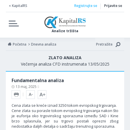
KapitalRS
Registrujte se
Prijavite se
Analize tržišta
Početna
Dnevna analiza
Pretražite
ZLATO ANALIZA
Večernja analiza CFD instrumenata 13/05/2025
Fundamentalna analiza
13 maj, 2025
Cena zlata se kreće iznad 3250 tokom evropskog trgovanja.
Cene zlata su porasle tokom evropskog trgovanja nakon što
je euforija oko trgovinskog sporazuma između SAD i Kine
brzo splasnula, jer su trgovci postali oprezni zbog
nedostatka daljih detalja o sadržaju trenutnog sporazuma.