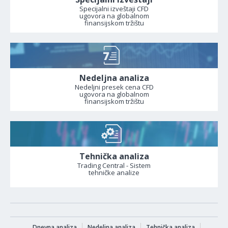
Specijalni izveštaji CFD
ugovora na globalnom
finansijskom tržištu
Nedeljna analiza
Nedeljni presek cena CFD
ugovora na globalnom
finansijskom tržištu
Tehnička analiza
Trading Central - Sistem
tehničke analize
Dnevna analiza
Nedeljna analiza
Tehnička analiza