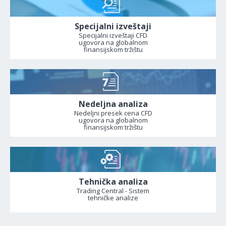
Specijalni izveštaji
Specijalni izveštaji CFD
ugovora na globalnom
finansijskom tržištu
Nedeljna analiza
Nedeljni presek cena CFD
ugovora na globalnom
finansijskom tržištu
Tehnička analiza
Trading Central - Sistem
tehničke analize