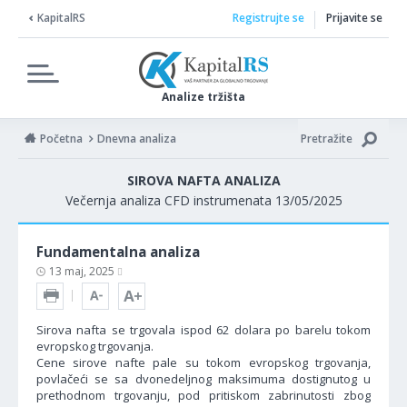
KapitalRS
Registrujte se
Prijavite se
Analize tržišta
Početna
Dnevna analiza
Pretražite
SIROVA NAFTA ANALIZA
Večernja analiza CFD instrumenata 13/05/2025
Fundamentalna analiza
13 maj, 2025
Sirova nafta se trgovala ispod 62 dolara po barelu tokom
evropskog trgovanja.
Cene sirove nafte pale su tokom evropskog trgovanja,
povlačeći se sa dvonedeljnog maksimuma dostignutog u
prethodnom trgovanju, pod pritiskom zabrinutosti zbog