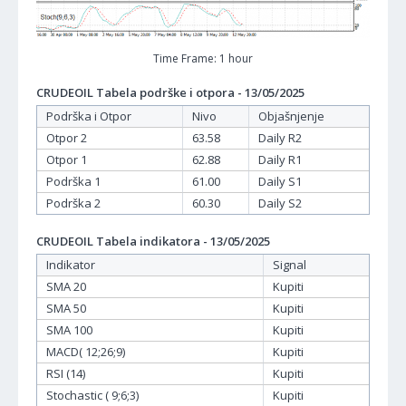
Time Frame: 1 hour
CRUDEOIL Tabela podrške i otpora - 13/05/2025
Podrška i Otpor
Nivo
Objašnjenje
Otpor 2
63.58
Daily R2
Otpor 1
62.88
Daily R1
Podrška 1
61.00
Daily S1
Podrška 2
60.30
Daily S2
CRUDEOIL Tabela indikatora - 13/05/2025
Indikator
Signal
SMA 20
Kupiti
SMA 50
Kupiti
SMA 100
Kupiti
MACD( 12;26;9)
Kupiti
RSI (14)
Kupiti
Stochastic ( 9;6;3)
Kupiti