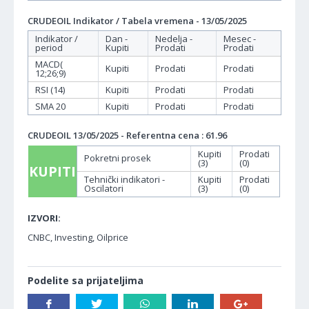
CRUDEOIL Indikator / Tabela vremena - 13/05/2025
Indikator /
Dan -
Nedelja -
Mesec -
period
Kupiti
Prodati
Prodati
MACD(
Kupiti
Prodati
Prodati
12;26;9)
RSI (14)
Kupiti
Prodati
Prodati
SMA 20
Kupiti
Prodati
Prodati
CRUDEOIL 13/05/2025 - Referentna cena : 61.96
Kupiti
Prodati
Pokretni prosek
(3)
(0)
KUPITI
Tehnički indikatori -
Kupiti
Prodati
Oscilatori
(3)
(0)
IZVORI:
CNBC, Investing, Oilprice
Podelite sa prijateljima