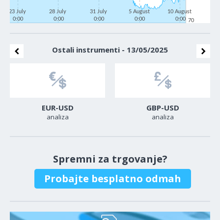
23 July
28 July
31 July
5 August
10 August
0:00
0:00
0:00
0:00
0:00
70
Ostali instrumenti - 13/05/2025
EUR-USD
GBP-USD
analiza
analiza
Spremni za trgovanje?
Probajte besplatno odmah