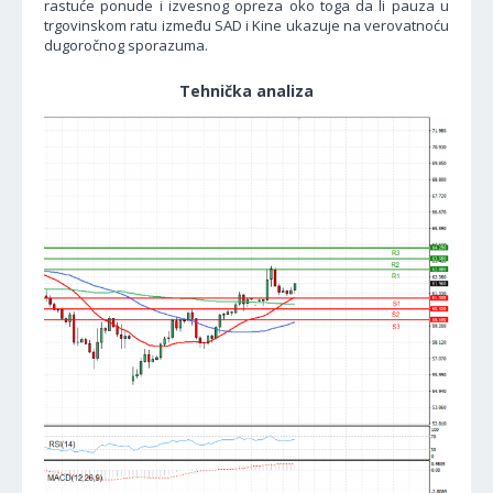
rastuće ponude i izvesnog opreza oko toga da li pauza u
trgovinskom ratu između SAD i Kine ukazuje na verovatnoću
dugoročnog sporazuma.
Tehnička analiza