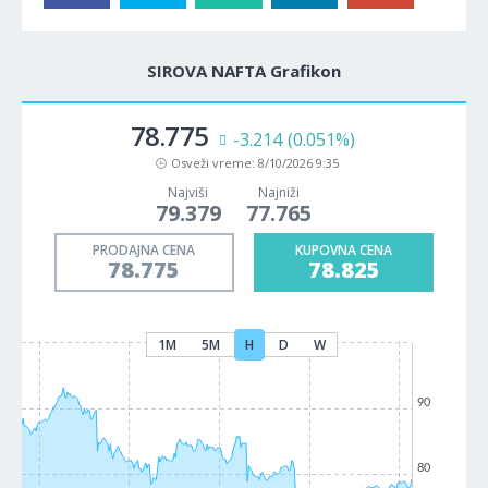
SIROVA NAFTA Grafikon
78.775
-3.214
(0.051%)
Osveži vreme:
8/10/2026 9:35
Najviši
Najniži
79.379
77.765
PRODAJNA CENA
KUPOVNA CENA
78.775
78.825
1M
5M
H
D
W
90
80