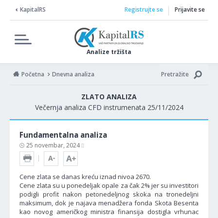
KapitalRS
Registrujte se
Prijavite se
Analize tržišta
Početna
Dnevna analiza
Pretražite
ZLATO ANALIZA
Večernja analiza CFD instrumenata 25/11/2024
Fundamentalna analiza
25 novembar, 2024
Cene zlata se danas kreću iznad nivoa 2670.
Cene zlata su u ponedeljak opale za čak 2% jer su investitori
podigli profit nakon petonedeljnog skoka na tronedeljni
maksimum, dok je najava menadžera fonda Skota Besenta
kao novog američkog ministra finansija dostigla vrhunac