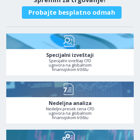
Probajte besplatno odmah
Specijalni izveštaji
Specijalni izveštaji CFD
ugovora na globalnom
finansijskom tržištu
Nedeljna analiza
Nedeljni presek cena CFD
ugovora na globalnom
finansijskom tržištu