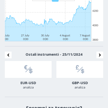
4200
4000
22 July
27 July
30 July
4 August
7 August
0:00
0:00
0:00
0:00
0:00
3800
Ostali instrumenti - 25/11/2024
EUR-USD
GBP-USD
analiza
analiza
Spremni za trgovanje?