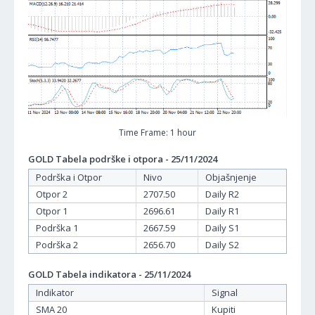
Time Frame: 1 hour
GOLD Tabela podrške i otpora - 25/11/2024
Podrška i Otpor
Nivo
Objašnjenje
Otpor 2
2707.50
Daily R2
Otpor 1
2696.61
Daily R1
Podrška 1
2667.59
Daily S1
Podrška 2
2656.70
Daily S2
GOLD Tabela indikatora - 25/11/2024
Indikator
Signal
SMA 20
Kupiti