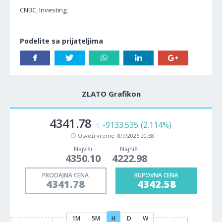
CNBC, Investing;
Podelite sa prijateljima
ZLATO Grafikon
4341.78
-9133.535
(2.114%)
Osveži vreme:
8/7/2026 20:58
Najviši
Najniži
4350.10
4222.98
PRODAJNA CENA
KUPOVNA CENA
4341.78
4342.58
1M
5M
H
D
W