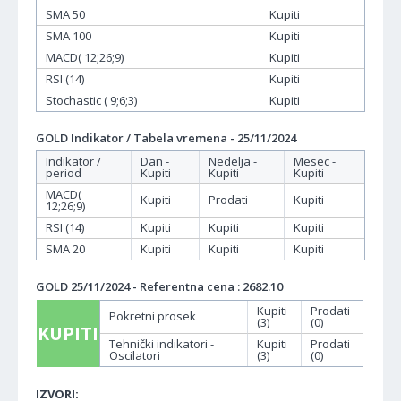
SMA 50
Kupiti
SMA 100
Kupiti
MACD( 12;26;9)
Kupiti
RSI (14)
Kupiti
Stochastic ( 9;6;3)
Kupiti
GOLD Indikator / Tabela vremena - 25/11/2024
Indikator /
Dan -
Nedelja -
Mesec -
period
Kupiti
Kupiti
Kupiti
MACD(
Kupiti
Prodati
Kupiti
12;26;9)
RSI (14)
Kupiti
Kupiti
Kupiti
SMA 20
Kupiti
Kupiti
Kupiti
GOLD 25/11/2024 - Referentna cena : 2682.10
Kupiti
Prodati
Pokretni prosek
(3)
(0)
KUPITI
Tehnički indikatori -
Kupiti
Prodati
Oscilatori
(3)
(0)
IZVORI: