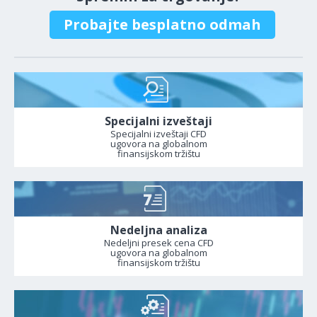
Probajte besplatno odmah
Specijalni izveštaji
Specijalni izveštaji CFD
ugovora na globalnom
finansijskom tržištu
Nedeljna analiza
Nedeljni presek cena CFD
ugovora na globalnom
finansijskom tržištu