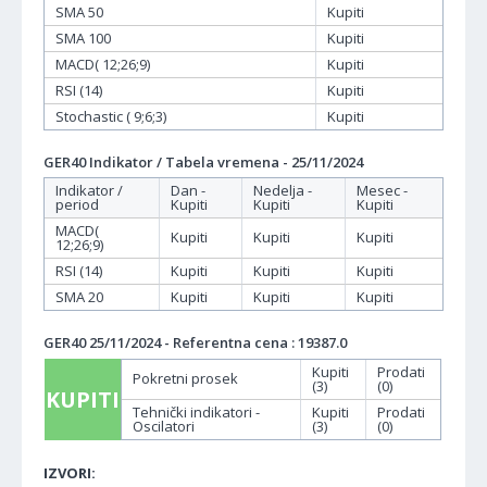
SMA 50
Kupiti
SMA 100
Kupiti
MACD( 12;26;9)
Kupiti
RSI (14)
Kupiti
Stochastic ( 9;6;3)
Kupiti
GER40 Indikator / Tabela vremena - 25/11/2024
Indikator /
Dan -
Nedelja -
Mesec -
period
Kupiti
Kupiti
Kupiti
MACD(
Kupiti
Kupiti
Kupiti
12;26;9)
RSI (14)
Kupiti
Kupiti
Kupiti
SMA 20
Kupiti
Kupiti
Kupiti
GER40 25/11/2024 - Referentna cena : 19387.0
Kupiti
Prodati
Pokretni prosek
(3)
(0)
KUPITI
Tehnički indikatori -
Kupiti
Prodati
Oscilatori
(3)
(0)
IZVORI: