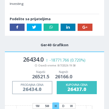
Investing;
Podelite sa prijateljima
Ger40 Grafikon
26434.0
-18771.766
(0.720%)
Osveži vreme:
8/7/2026 19:58
Najviši
Najniži
26521.5
26166.0
PRODAJNA CENA
KUPOVNA CENA
26434.0
26437.0
1M
5M
H
D
W