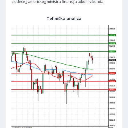
sledećeg američkog ministra finansija tokom vikenda.
Tehnička analiza