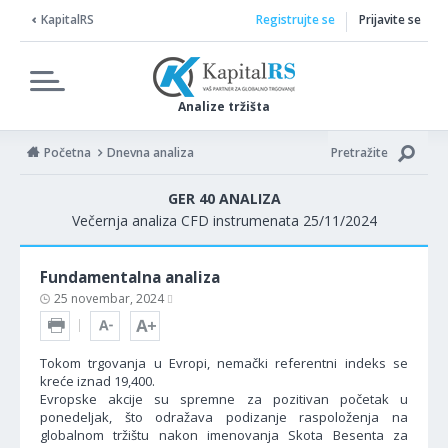
KapitalRS
Registrujte se
Prijavite se
Analize tržišta
Početna
Dnevna analiza
Pretražite
GER 40 ANALIZA
Večernja analiza CFD instrumenata 25/11/2024
Fundamentalna analiza
25 novembar, 2024
Tokom trgovanja u Evropi, nemački referentni indeks se
kreće iznad 19,400.
Evropske akcije su spremne za pozitivan početak u
ponedeljak, što odražava podizanje raspoloženja na
globalnom tržištu nakon imenovanja Skota Besenta za