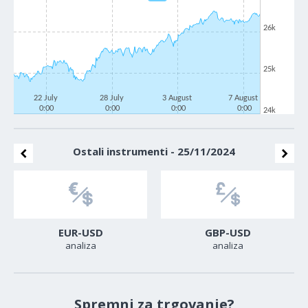
26k
25k
22 July
28 July
3 August
7 August
0:00
0:00
0:00
0:00
24k
Ostali instrumenti - 25/11/2024
EUR-USD
GBP-USD
analiza
analiza
Spremni za trgovanje?