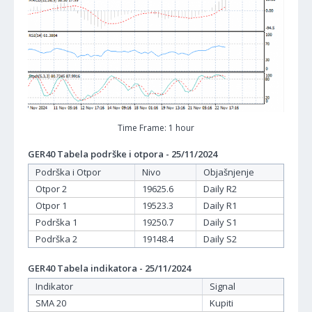
Time Frame: 1 hour
GER40 Tabela podrške i otpora - 25/11/2024
Podrška i Otpor
Nivo
Objašnjenje
Otpor 2
19625.6
Daily R2
Otpor 1
19523.3
Daily R1
Podrška 1
19250.7
Daily S1
Podrška 2
19148.4
Daily S2
GER40 Tabela indikatora - 25/11/2024
Indikator
Signal
SMA 20
Kupiti