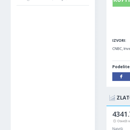
IZVORI:
CNBC, Inve
Podelite
ZLAT
4341.
Osveži 
Najviši