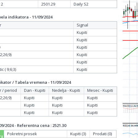
 2
2501.29
Daily S2
la indikatora - 11/09/2024
r
Signal
Kupiti
Kupiti
0
Kupiti
;26;9)
Kupiti
Kupiti
c ( 9;6;3)
Kupiti
kator / Tabela vremena - 11/09/2024
r / period
Dan - Kupiti
Nedelja - Kupiti
Mesec - Kupiti
;26;9)
Kupiti
Kupiti
Kupiti
Kupiti
Kupiti
Kupiti
Kupiti
Kupiti
Kupiti
9/2024 - Referentna cena : 2521.30
Pokretni prosek
Kupiti (3)
Prodati (0)
I