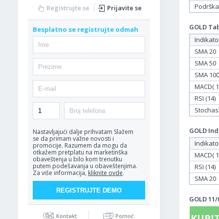
Podrška
Registrujte se
Prijavite se
GOLD Tabe
Besplatno se registrujte odmah
Indikato
SMA 20
SMA 50
SMA 10
MACD( 12
RSI (14)
Stochasti
GOLD Indi
Nastavljajući dalje prihvatam
Slažem
se da primam važne novosti i
Indikato
promocije. Razumem da mogu da
otkažem pretplatu na marketinška
MACD( 12
obaveštenja u bilo kom trenutku
putem podešavanja u obaveštenjima.
RSI (14)
Za više informacija,
kliknite ovde
.
SMA 20
GOLD 11/0
KUPIT
Kontakt
Pomoć