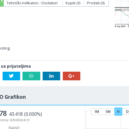
Tehnički indikatori - Oscilatori
Kupiti (3)
Prodati (0)
sting;
 sa prijateljima
O Grafikon
78
1M
5M
H
D
43.418
(0.000%)
vreme:
8/9/2026 8:31
Najniži