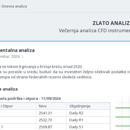
Dnevna analiza
ZLATO ANALI
Večernja analiza CFD instrum
ntalna analiza
embar, 2024
a se tokom trgovanja u Ervopi kreću iznad 2520.
a su porasle u sredu, budući da su investitori željno očekivali podatke o
stopa od strane Federalnih rezervi sledeće sedmice.
 analiza
la podrške i otpora - 11/09/2024
 i Otpor
Nivo
Objašnjenje
2541.31
Daily R2
2532.73
Daily R1
 1
2509.87
Daily S1