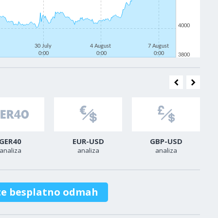
4000
30 July
4 August
7 August
0:00
0:00
0:00
3800
GER40
EUR-USD
GBP-USD
analiza
analiza
analiza
te besplatno odmah