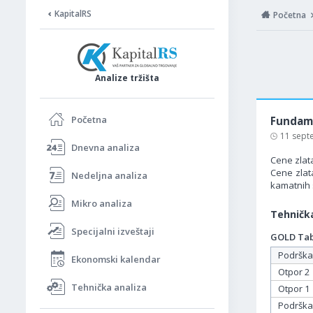
KapitalRS
Početna
Analize tržišta
Početna
Fundame
11 sept
Dnevna analiza
Cene zlat
Cene zlat
Nedeljna analiza
kamatnih 
Mikro analiza
Tehnička
Specijalni izveštaji
GOLD Tabe
Podrška
Ekonomski kalendar
Otpor 2
Tehnička analiza
Otpor 1
Podrška