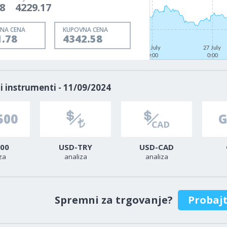
8
4229.17
NA CENA
KUPOVNA CENA
1.78
4342.58
22 July
27 July
0:00
0:00
i instrumenti - 11/09/2024
00
USD-TRY
USD-CAD
za
analiza
analiza
Spremni za trgovanje?
Probaj