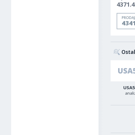
4371.4
PRODAJ
434
Ostal
AUD-USD
Sirova nafta
USA5
analiza
analiza
anali