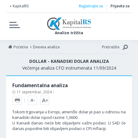
KapitalRS
Registrujte se
Prijavite se
Analize tržišta
Početna
Dnevna analiza
Pretražite
DOLLAR - KANADSKI DOLAR ANALIZA
Večernja analiza CFD instrumenata 11/09/2024
Fundamentalna analiza
11 septembar, 2024
Tokom trgovanja u Evropi, američki dolar je pao u odnosu na
kanadski dolar ispod razine 1,3600.
U Kanadi danas neće biti objavljeni važni podaci. U SAD će
danas popodne biti objavljeni podaci o CPI inflaciji.