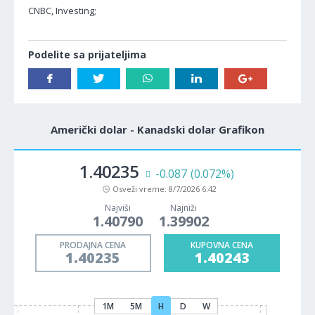
CNBC, Investing;
Podelite sa prijateljima
Američki dolar - Kanadski dolar Grafikon
1.40235
-0.087
(0.072%)
Osveži vreme:
8/7/2026 6:42
Najviši
Najniži
1.40790
1.39902
PRODAJNA CENA
KUPOVNA CENA
1.40235
1.40243
1M
5M
H
D
W