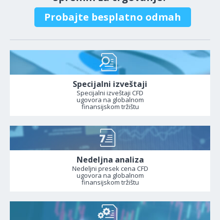
Probajte besplatno odmah
Specijalni izveštaji
Specijalni izveštaji CFD
ugovora na globalnom
finansijskom tržištu
Nedeljna analiza
Nedeljni presek cena CFD
ugovora na globalnom
finansijskom tržištu