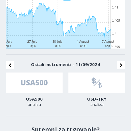
1.41
1.405
1.4
22 July
27 July
30 July
4 August
7 August
0:00
0:00
0:00
0:00
0:00
1.395
Ostali instrumenti - 11/09/2024
USA500
USD-TRY
analiza
analiza
Spremni za trgovanje?