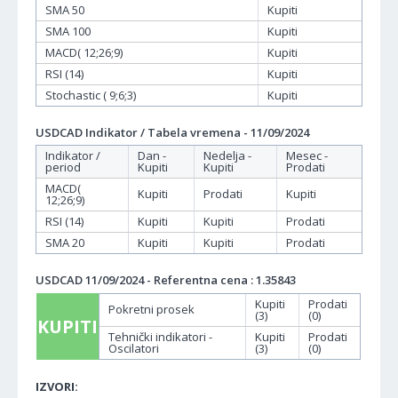
SMA 50
Kupiti
SMA 100
Kupiti
MACD( 12;26;9)
Kupiti
RSI (14)
Kupiti
Stochastic ( 9;6;3)
Kupiti
USDCAD Indikator / Tabela vremena - 11/09/2024
Indikator /
Dan -
Nedelja -
Mesec -
period
Kupiti
Kupiti
Prodati
MACD(
Kupiti
Prodati
Kupiti
12;26;9)
RSI (14)
Kupiti
Kupiti
Prodati
SMA 20
Kupiti
Kupiti
Prodati
USDCAD 11/09/2024 - Referentna cena : 1.35843
Kupiti
Prodati
Pokretni prosek
(3)
(0)
KUPITI
Tehnički indikatori -
Kupiti
Prodati
Oscilatori
(3)
(0)
IZVORI: