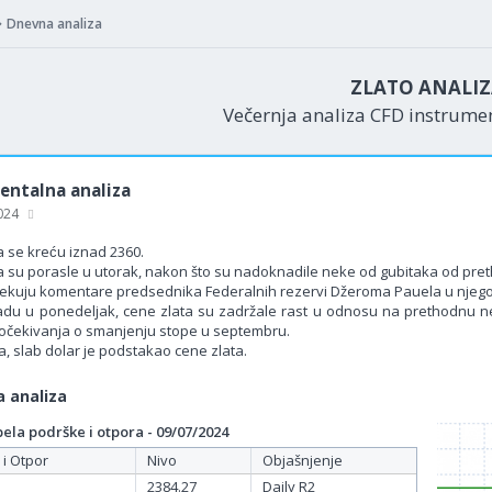
Dnevna analiza
ZLATO ANALI
Večernja analiza CFD instrum
ntalna analiza
2024
 se kreću iznad 2360.
a su porasle u utorak, nakon što su nadoknadile neke od gubitaka od pret
čekuju komentare predsednika Federalnih rezervi Džeroma Pauela u njeg
du u ponedeljak, cene zlata su zadržale rast u odnosu na prethodnu nede
 očekivanja o smanjenju stope u septembru.
, slab dolar je podstakao cene zlata.
 analiza
la podrške i otpora - 09/07/2024
 i Otpor
Nivo
Objašnjenje
2384.27
Daily R2