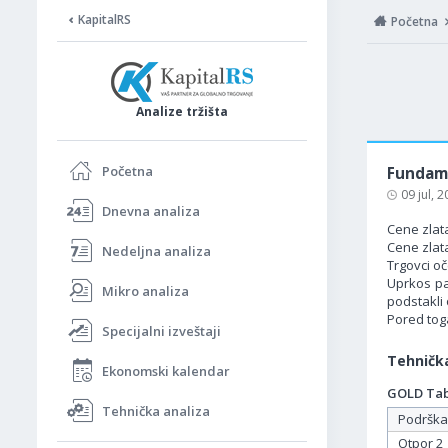
KapitalRS
Početna
Analize tržišta
Početna
Fundame
09 jul, 
Dnevna analiza
Cene zlata
Cene zlat
Nedeljna analiza
Trgovci o
Uprkos pa
Mikro analiza
podstakli
Pored toga
Specijalni izveštaji
Tehnička
Ekonomski kalendar
GOLD Tabe
Tehnička analiza
Podrška
Otpor 2