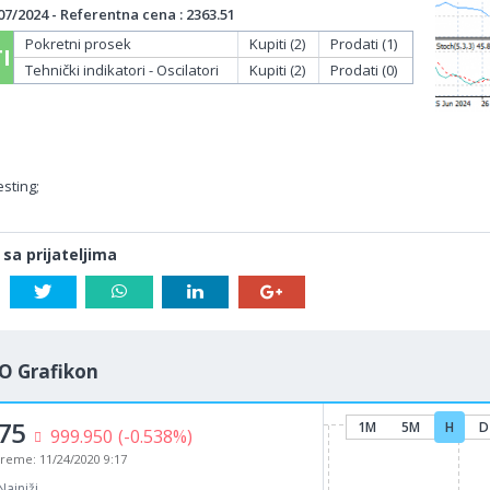
7/2024 - Referentna cena : 2363.51
Pokretni prosek
Kupiti (2)
Prodati (1)
I
Tehnički indikatori - Oscilatori
Kupiti (2)
Prodati (0)
sting;
 sa prijateljima
O Grafikon
75
1M
5M
H
D
999.950
(-0.538%)
vreme:
11/24/2020 9:17
Najniži