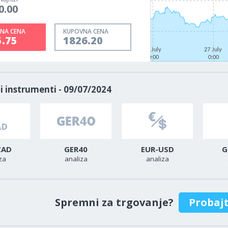
0.00
NA CENA
KUPOVNA CENA
5.75
1826.20
22 July
27 July
0:00
0:00
i instrumenti - 09/07/2024
CAD
GER40
EUR-USD
G
za
analiza
analiza
Spremni za trgovanje?
Probaj