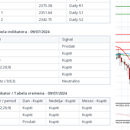
2375.38
Daily R1
 1
2351.64
Daily S1
 2
2342.75
Daily S2
la indikatora - 09/07/2024
r
Signal
Prodati
Kupiti
0
Kupiti
;26;9)
Kupiti
Kupiti
c ( 9;6;3)
Neutralno
kator / Tabela vremena - 09/07/2024
r / period
Dan - Kupiti
Nedelja - Kupiti
Mesec - Kupiti
;26;9)
Kupiti
Kupiti
Kupiti
Kupiti
Kupiti
Kupiti
Prodati
Kupiti
Kupiti