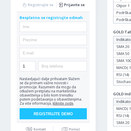
Registrujte se
Prijavite se
Otpor 1
Podrška
Besplatno se registrujte odmah
Podrška
GOLD Tabe
Indikato
SMA 20
SMA 50
SMA 10
MACD( 12
RSI (14)
Nastavljajući dalje prihvatam
Slažem
Stochasti
se da primam važne novosti i
promocije. Razumem da mogu da
otkažem pretplatu na marketinška
GOLD Indi
obaveštenja u bilo kom trenutku
putem podešavanja u obaveštenjima.
Indikato
Za više informacija,
kliknite ovde
.
MACD( 12
RSI (14)
SMA 20
Kontakt
Pomoć