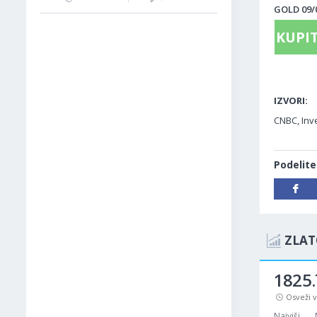
GOLD 09/0
KUPIT
IZVORI:
CNBC, Inve
Podelite
ZLAT
1825.
Osveži 
Najviši