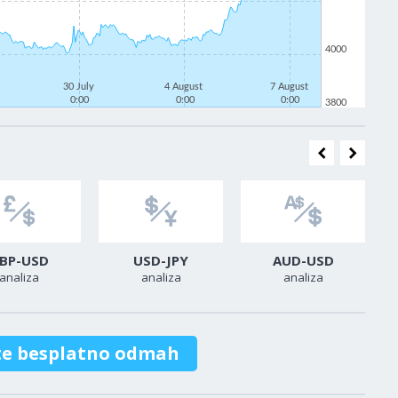
4000
30 July
4 August
7 August
0:00
0:00
0:00
3800
BP-USD
USD-JPY
AUD-USD
analiza
analiza
analiza
te besplatno odmah