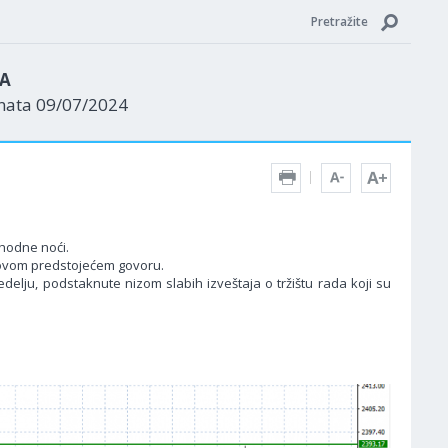
Pretražite
ZA
enata 09/07/2024
hodne noći.
ovom predstojećem govoru.
lju, podstaknute nizom slabih izveštaja o tržištu rada koji su