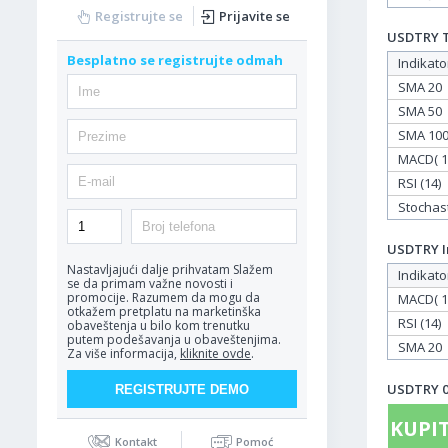
Registrujte se
Prijavite se
USDTRY Ta
Besplatno se registrujte odmah
Indikato
SMA 20
SMA 50
SMA 10
MACD( 12
RSI (14)
Stochasti
USDTRY In
Nastavljajući dalje prihvatam
Slažem
Indikato
se da primam važne novosti i
promocije. Razumem da mogu da
MACD( 12
otkažem pretplatu na marketinška
RSI (14)
obaveštenja u bilo kom trenutku
putem podešavanja u obaveštenjima.
SMA 20
Za više informacija,
kliknite ovde
.
USDTRY 09
KUPIT
Kontakt
Pomoć