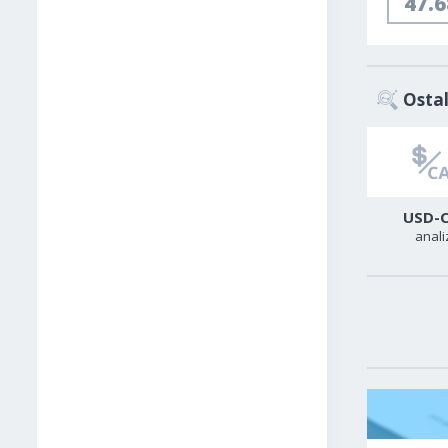
47.
Ostal
Sirova nafta
USA500
USD-
analiza
analiza
anali