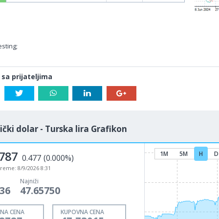
sting;
 sa prijateljima
čki dolar - Turska lira Grafikon
8787
1M
5M
H
D
0.477
(0.000%)
vreme:
8/9/2026 8:31
Najniži
136
47.65750
NA CENA
KUPOVNA CENA