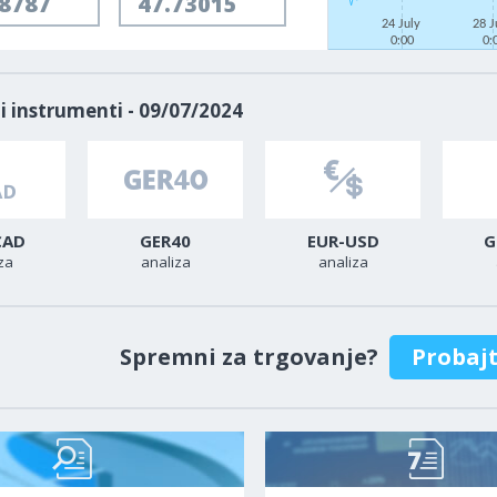
68787
47.73015
24 July
28 J
0:00
0:
i instrumenti - 09/07/2024
CAD
GER40
EUR-USD
G
za
analiza
analiza
Spremni za trgovanje?
Probaj