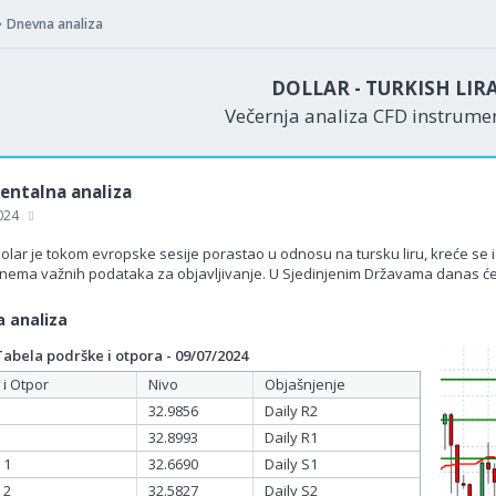
Dnevna analiza
DOLLAR - TURKISH LIR
Večernja analiza CFD instrum
ntalna analiza
2024
olar je tokom evropske sesije porastao u odnosu na tursku liru, kreće se 
 nema važnih podataka za objavljivanje. U Sjedinjenim Državama danas će
 analiza
bela podrške i otpora - 09/07/2024
 i Otpor
Nivo
Objašnjenje
32.9856
Daily R2
32.8993
Daily R1
 1
32.6690
Daily S1
 2
32.5827
Daily S2