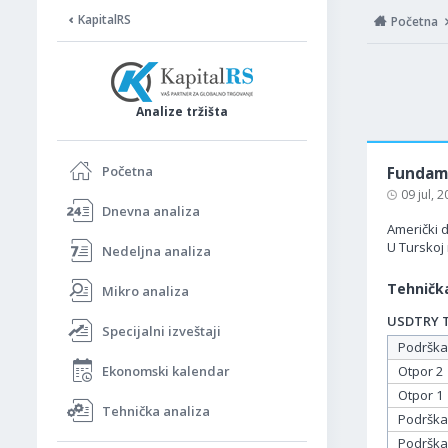
KapitalRS
Početna
Analize tržišta
Početna
Fundame
09 jul, 
Dnevna analiza
Američki d
U Turskoj
Nedeljna analiza
Tehnička
Mikro analiza
USDTRY Ta
Specijalni izveštaji
Podrška
Ekonomski kalendar
Otpor 2
Otpor 1
Tehnička analiza
Podrška
Podrška