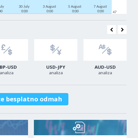
uly
30 July
3 August
5 August
7 August
00
0:00
0:00
0:00
0:00
47
BP-USD
USD-JPY
AUD-USD
analiza
analiza
analiza
te besplatno odmah