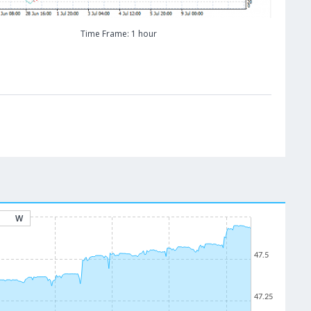
Time Frame: 1 hour
W
47.5
47.25