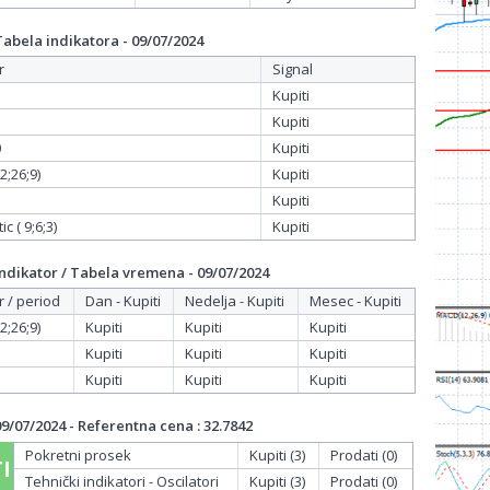
bela indikatora - 09/07/2024
r
Signal
Kupiti
Kupiti
0
Kupiti
;26;9)
Kupiti
Kupiti
c ( 9;6;3)
Kupiti
dikator / Tabela vremena - 09/07/2024
r / period
Dan - Kupiti
Nedelja - Kupiti
Mesec - Kupiti
;26;9)
Kupiti
Kupiti
Kupiti
Kupiti
Kupiti
Kupiti
Kupiti
Kupiti
Kupiti
/07/2024 - Referentna cena : 32.7842
Pokretni prosek
Kupiti (3)
Prodati (0)
I
Tehnički indikatori - Oscilatori
Kupiti (3)
Prodati (0)