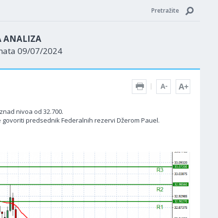
Pretražite
A ANALIZA
enata 09/07/2024
iznad nivoa od 32.700.
 govoriti predsednik Federalnih rezervi Džerom Pauel.