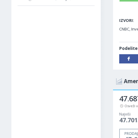
IZVORI:
CNBC, Inve
Podelite
Ameri
47.6
Osveži 
Najviši
47.70
PRODAJ