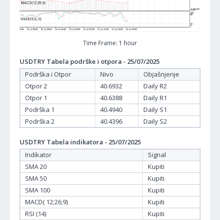
Time Frame: 1 hour
USDTRY Tabela podrške i otpora - 25/07/2025
Podrška i Otpor
Nivo
Objašnjenje
Otpor 2
40.6932
Daily R2
Otpor 1
40.6388
Daily R1
Podrška 1
40.4940
Daily S1
Podrška 2
40.4396
Daily S2
USDTRY Tabela indikatora - 25/07/2025
Indikator
Signal
SMA 20
Kupiti
SMA 50
Kupiti
SMA 100
Kupiti
MACD( 12;26;9)
Kupiti
RSI (14)
Kupiti