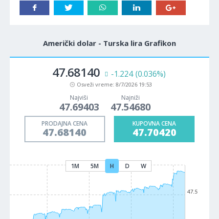
Američki dolar - Turska lira Grafikon
47.68140
-1.224
(0.036%)
Osveži vreme:
8/7/2026 19:53
Najviši
Najniži
47.69403
47.54680
PRODAJNA CENA
KUPOVNA CENA
47.68140
47.70420
1M
5M
H
D
W
47.5