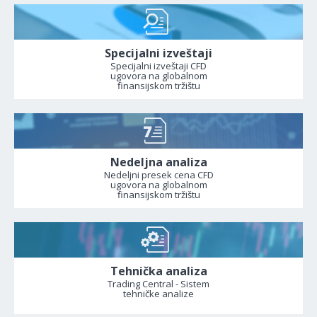
Specijalni izveštaji
Specijalni izveštaji CFD
ugovora na globalnom
finansijskom tržištu
Nedeljna analiza
Nedeljni presek cena CFD
ugovora na globalnom
finansijskom tržištu
Tehnička analiza
Trading Central - Sistem
tehničke analize