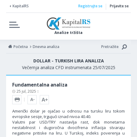
KapitalRS
Registrujte se
Prijavite se
Analize tržišta
Početna
Dnevna analiza
Pretražite
DOLLAR - TURKISH LIRA ANALIZA
Večernja analiza CFD instrumenata 25/07/2025
Fundamentalna analiza
25 jul, 2025
Američki dolar je ojačao u odnosu na tursku liru tokom
evropske sesije, trgujući iznad nivoa 40.40.
Valutni par USD/TRY nastavlja rast, dok monetarna
nestabilnost i dugoročna dvocifrena inflacija stvaraju
negativne pritiske na liru. U Turskoj, indeks poverenja u