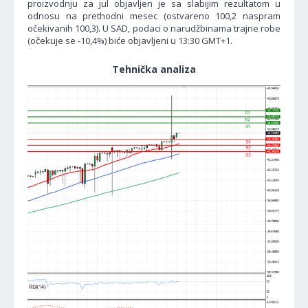
proizvodnju za jul objavljen je sa slabijim rezultatom u
odnosu na prethodni mesec (ostvareno 100,2 naspram
očekivanih 100,3). U SAD, podaci o narudžbinama trajne robe
(očekuje se -10,4%) biće objavljeni u 13:30 GMT+1.
Tehnička analiza