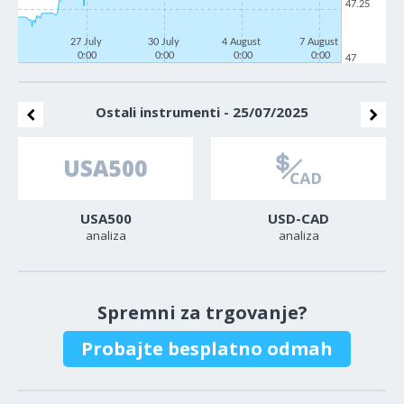
47.25
27 July
30 July
4 August
7 August
0:00
0:00
0:00
0:00
47
Ostali instrumenti - 25/07/2025
USA500
USD-CAD
analiza
analiza
Spremni za trgovanje?
Probajte besplatno odmah