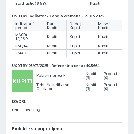
Stochastic ( 9;6;3)
Kupiti
USDTRY Indikator / Tabela vremena - 25/07/2025
Indikator /
Dan -
Nedelja -
Mesec -
period
Kupiti
Kupiti
Kupiti
MACD(
Kupiti
Kupiti
Kupiti
12;26;9)
RSI (14)
Kupiti
Kupiti
Kupiti
SMA 20
Kupiti
Kupiti
Kupiti
USDTRY 25/07/2025 - Referentna cena : 40.5664
Kupiti
Prodati
Pokretni prosek
(3)
(0)
KUPITI
Tehnički indikatori -
Kupiti
Prodati
Oscilatori
(3)
(0)
IZVORI:
CNBC, Investing
Podelite sa prijateljima