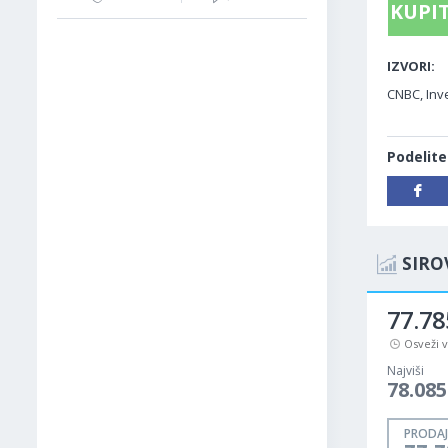
KUPIT
IZVORI:
CNBC, Inve
Podelite
SIRO
77.80
Osveži 
Najviši
78.085
PRODAJ