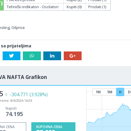
I
Tehnički indikatori - Oscilatori
Kupiti (0)
Prodati (1)
sting, Oilprice
 sa prijateljima
VA NAFTA Grafikon
5
1M
5M
H
D
-306.928
(3.955%)
vreme:
8/6/2026 16:03
Najniži
74.195
NA CENA
KUPOVNA CENA