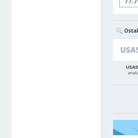
77.8
Ostal
AUD-USD
Zlato
USA5
analiza
analiza
anali