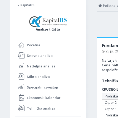
KapitalRS
Početna
Analize tržišta
Početna
Fundame
25 jul, 
Dnevna analiza
Nafta je 
Cena naft
Nedeljna analiza
raspolože
Mikro analiza
Tehnička
Specijalni izveštaji
CRUDEOIL 
Podrška
Ekonomski kalendar
Otpor 2
Tehnička analiza
Otpor 1
Podrška