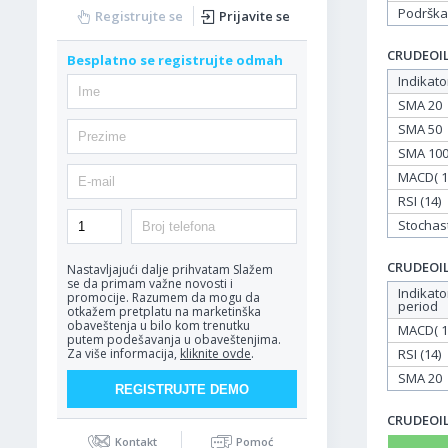
Podrška
Registrujte se
Prijavite se
CRUDEOIL 
Besplatno se registrujte odmah
Indikato
SMA 20
SMA 50
SMA 10
MACD( 12
RSI (14)
Stochasti
CRUDEOIL 
Nastavljajući dalje prihvatam
Slažem
se da primam važne novosti i
Indikato
promocije. Razumem da mogu da
period
otkažem pretplatu na marketinška
obaveštenja u bilo kom trenutku
MACD( 12
putem podešavanja u obaveštenjima.
RSI (14)
Za više informacija,
kliknite ovde
.
SMA 20
CRUDEOIL 
Kontakt
Pomoć