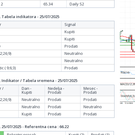
 2
65.34
Daily S2
Tabela indikatora - 25/07/2025
r
Signal
Kupiti
Kupiti
0
Prodati
;26;9)
Neutralno
Neutralno
c ( 9;6;3)
Prodati
Indikator / Tabela vremena - 25/07/2025
r /
Dan -
Nedelja -
Mesec -
Kupiti
Prodati
Prodati
;26;9)
Neutralno
Prodati
Prodati
Neutralno
Prodati
Neutralno
Kupiti
Prodati
Prodati
25/07/2025 - Referentna cena : 66.22
Pokretni prosek
Kupiti (2)
Prodati (1)