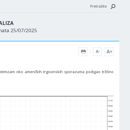
Pretražite
ALIZA
enata 25/07/2025
optimizam oko američkih trgovinskih sporazuma podigao tržišno