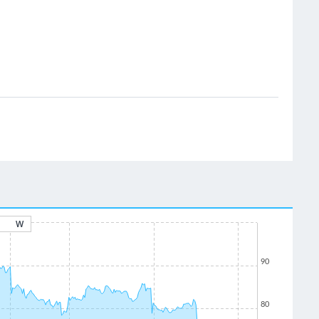
W
90
80