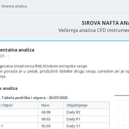
Dnevna analiza
SIROVA NAFTA AN
Večernja analiza CFD instrum
ntalna analiza
2025
trgovana iznad nivoa $66.30 tokom evropske sesije.
e porasla je u petak, produživši dobitke drugu sesiju zaredom jer je 
nje.
 analiza
Tabela podrške i otpora - 25/07/2025
 i Otpor
Nivo
Objašnjenje
66.98
Daily R2
66.63
Daily R1
 1
65.69
Daily S1