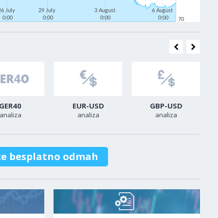
26 July
29 July
3 August
6 August
0:00
0:00
0:00
0:00
70
GER40
EUR-USD
GBP-USD
analiza
analiza
analiza
te besplatno odmah