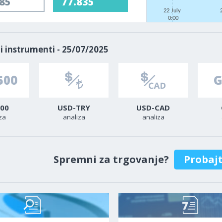
05
77.855
22 July
0:00
i instrumenti - 25/07/2025
00
USD-TRY
USD-CAD
za
analiza
analiza
Spremni za trgovanje?
Probaj