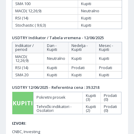
SMA 100
Kupiti
MACD( 12;26;9)
Neutralno
RSI (14)
Kupiti
Stochastic ( 9;6;3)
Kupiti
USDTRY Indikator / Tabela vremena - 12/06/2025
Indikator /
Dan -
Nedelja -
Mesec -
period
Kupiti
Kupiti
Kupiti
MACD(
Neutralno
Kupiti
Kupiti
12;26;9)
RSI (14)
Kupiti
Prodati
Prodati
SMA 20
Kupiti
Kupiti
Kupiti
USDTRY 12/06/2025 - Referentna cena : 39.3218
Kupiti
Prodati
Pokretni prosek
(3)
(0)
KUPITI
Tehnički indikatori -
Kupiti
Prodati
Oscilatori
(2)
(0)
IZVORI:
CNBC, Investing