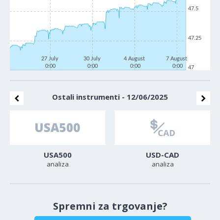
47.5
47.25
27 July
30 July
4 August
7 August
0:00
0:00
0:00
0:00
47
Ostali instrumenti - 12/06/2025
USA500
USD-CAD
analiza
analiza
Spremni za trgovanje?