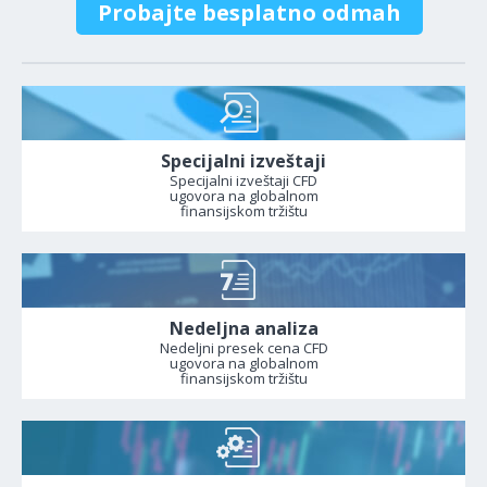
Probajte besplatno odmah
Specijalni izveštaji
Specijalni izveštaji CFD
ugovora na globalnom
finansijskom tržištu
Nedeljna analiza
Nedeljni presek cena CFD
ugovora na globalnom
finansijskom tržištu