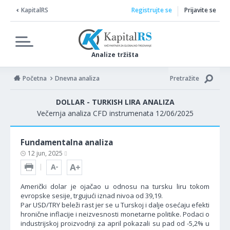
KapitalRS
Registrujte se
Prijavite se
Analize tržišta
Početna
Dnevna analiza
Pretražite
DOLLAR - TURKISH LIRA ANALIZA
Večernja analiza CFD instrumenata 12/06/2025
Fundamentalna analiza
12 jun, 2025
Američki dolar je ojačao u odnosu na tursku liru tokom
evropske sesije, trgujući iznad nivoa od 39,19.
Par USD/TRY beleži rast jer se u Turskoj i dalje osećaju efekti
hronične inflacije i neizvesnosti monetarne politike. Podaci o
industrijskoj proizvodnji za april pokazali su pad od -5,2% u