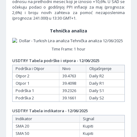
odnosu na prethodni mesec koji je iznosio +10,6%. U SAD se
očekuju podaci o godišnjoj PPI inflaciji za maj (prognoza:
2,6%) i broju novih zahteva za pomoć nezaposlenima
(prognoza: 241.000) u 13:30 GMT+1.
Tehnička analiza
Time Frame: 1 hour
USDTRY Tabela podrške i otpora - 12/06/2025
Podrška i Otpor
Nivo
Objašnjenje
Otpor 2
39.4763
Daily R2
Otpor 1
39.4098
Daily R1
Podrška 1
39.2326
Daily S1
Podrška 2
39.1661
Daily S2
USDTRY Tabela indikatora - 12/06/2025
Indikator
Signal
SMA 20
Kupiti
SMA 50
Kupiti