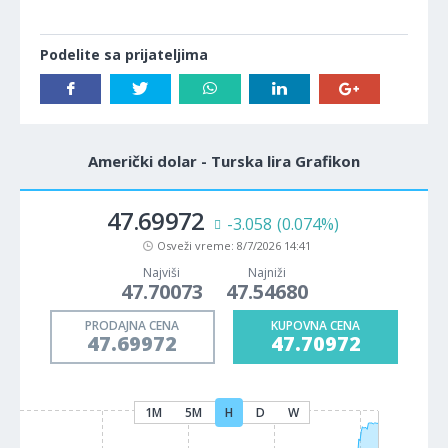
Podelite sa prijateljima
Američki dolar - Turska lira Grafikon
47.69972
-3.058
(0.074%)
Osveži vreme:
8/7/2026 14:41
Najviši
Najniži
47.70073
47.54680
PRODAJNA CENA
KUPOVNA CENA
47.69972
47.70972
1M
5M
H
D
W