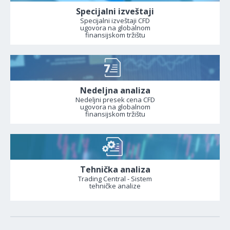
Specijalni izveštaji
Specijalni izveštaji CFD
ugovora na globalnom
finansijskom tržištu
Nedeljna analiza
Nedeljni presek cena CFD
ugovora na globalnom
finansijskom tržištu
Tehnička analiza
Trading Central - Sistem
tehničke analize