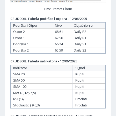
Time Frame: 1 hour
CRUDEOIL Tabela podrške i otpora - 12/06/2025
Podrška i Otpor
Nivo
Objašnjenje
Otpor 2
68.61
Daily R2
Otpor 1
67.96
Daily R1
Podrška 1
66.24
Daily S1
Podrška 2
65.59
Daily S2
CRUDEOIL Tabela indikatora - 12/06/2025
Indikator
Signal
SMA 20
Kupiti
SMA 50
Kupiti
SMA 100
Kupiti
MACD( 12;26;9)
Kupiti
RSI (14)
Prodati
Stochastic ( 9;6;3)
Prodati