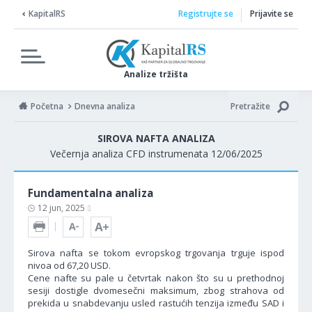
KapitalRS
Registrujte se
Prijavite se
Analize tržišta
Početna
Dnevna analiza
Pretražite
SIROVA NAFTA ANALIZA
Večernja analiza CFD instrumenata 12/06/2025
Fundamentalna analiza
12 jun, 2025
Sirova nafta se tokom evropskog trgovanja trguje ispod
nivoa od 67,20 USD.
Cene nafte su pale u četvrtak nakon što su u prethodnoj
sesiji dostigle dvomesečni maksimum, zbog strahova od
prekida u snabdevanju usled rastućih tenzija između SAD i