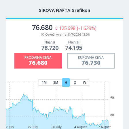
SIROVA NAFTA Grafikon
76.680
125.698
(-1.629%)
Osveži vreme:
8/7/2026 13:06
Najviši
Najniži
78.720
74.195
PRODAJNA CENA
KUPOVNA CENA
76.680
76.730
1M
5M
H
D
W
90
80
22 July
27 July
30 July
4 August
7 August