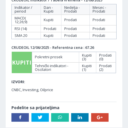
CRUDEOIL Indikator / Tabela vremena - 12/06/2025
Indikator /
Dan -
Nedelja -
Mesec -
period
Kupiti
Prodati
Prodati
MACD(
Kupiti
Prodati
Prodati
12;26;9)
RSI (14)
Prodati
Prodati
Prodati
SMA 20
Kupiti
Prodati
Prodati
CRUDEOIL 12/06/2025 - Referentna cena : 67.26
Kupiti
Prodati
Pokretni prosek
(3)
(0)
KUPITI
Tehnički indikatori -
Kupiti
Prodati
Oscilatori
(1)
(2)
IZVORI:
CNBC, Investing, Oilprice
Podelite sa prijateljima