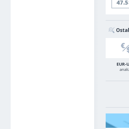
47.
Ostal
USD-CAD
GER40
EUR-
analiza
analiza
anali