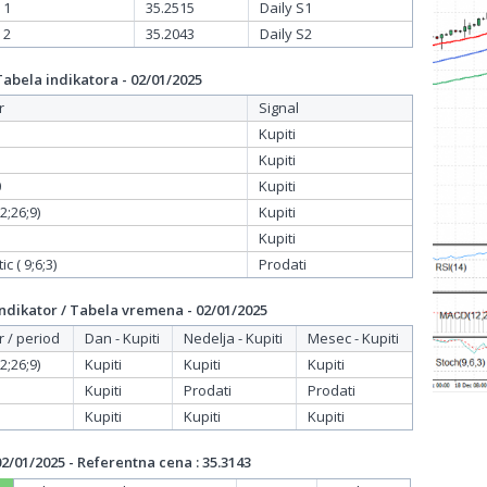
 1
35.2515
Daily S1
 2
35.2043
Daily S2
bela indikatora - 02/01/2025
r
Signal
Kupiti
Kupiti
0
Kupiti
;26;9)
Kupiti
Kupiti
c ( 9;6;3)
Prodati
dikator / Tabela vremena - 02/01/2025
r / period
Dan - Kupiti
Nedelja - Kupiti
Mesec - Kupiti
;26;9)
Kupiti
Kupiti
Kupiti
Kupiti
Prodati
Prodati
Kupiti
Kupiti
Kupiti
/01/2025 - Referentna cena : 35.3143