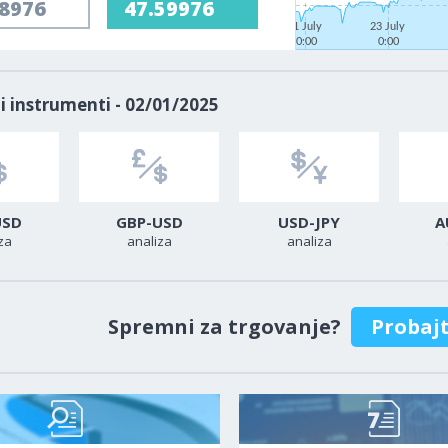
58976
47.59976
21 July
23 July
0:00
0:00
i instrumenti - 02/01/2025
USD
GBP-USD
USD-JPY
A
za
analiza
analiza
Spremni za trgovanje?
Probaj