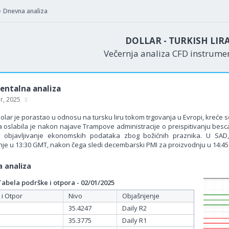
Dnevna analiza
DOLLAR - TURKISH LIR
Večernja analiza CFD instrum
ntalna analiza
ar, 2025
olar je porastao u odnosu na tursku liru tokom trgovanja u Evropi, kreće s
ra oslabila je nakon najave Trampove administracije o preispitivanju besc
 objavljivanje ekonomskih podataka zbog božićnih praznika. U SAD, 
anje u 13:30 GMT, nakon čega sledi decembarski PMI za proizvodnju u 14:4
 analiza
bela podrške i otpora - 02/01/2025
 i Otpor
Nivo
Objašnjenje
35.4247
Daily R2
35.3775
Daily R1