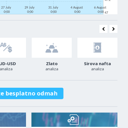
27 July
29 July
31 July
4 August
6 August
0:00
0:00
0:00
0:00
0:00
47
UD-USD
Zlato
Sirova nafta
analiza
analiza
analiza
te besplatno odmah