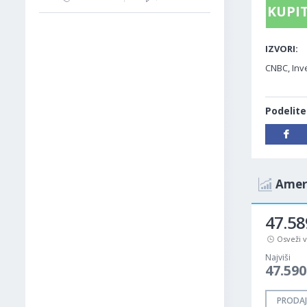
KUPIT
IZVORI:
CNBC, Inve
Podelite
Ameri
47.5
Osveži 
Najviši
47.59
PRODAJ