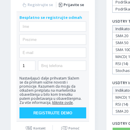
Podrška
Registrujte se
Prijavite se
Podrška
Besplatno se registrujte odmah
USDTRY Ta
Indikato
SMA 20
SMA 50
SMA 10
MACD( 12
RSI (14)
Stochasti
Nastavljajući dalje prihvatam
Slažem
se da primam važne novosti i
USDTRY In
promocije. Razumem da mogu da
Indikato
otkažem pretplatu na marketinška
obaveštenja u bilo kom trenutku
MACD( 12
putem podešavanja u obaveštenjima.
Za više informacija,
kliknite ovde
.
RSI (14)
SMA 20
USDTRY 02
Kontakt
Pomoć