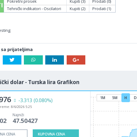
Pokretni prosek
Kupiti (3)
Prodati (0)
I
Tehnički indikatori - Oscilatori
Kupiti (2)
Prodati (1)
sting;
 sa prijateljima
čki dolar - Turska lira Grafikon
8976
1M
5M
H
D
-3.313
(0.080%)
vreme:
8/6/2026 5:25
Najniži
002
47.50427
NA CENA
KUPOVNA CENA