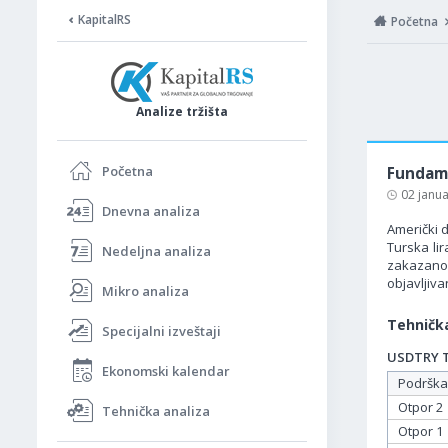
KapitalRS
Početna
Analize tržišta
Početna
Fundame
02 janu
Dnevna analiza
Američki d
Turska li
Nedeljna analiza
zakazano
objavljiv
Mikro analiza
Tehnička
Specijalni izveštaji
USDTRY Ta
Ekonomski kalendar
Podrška
Otpor 2
Tehnička analiza
Otpor 1