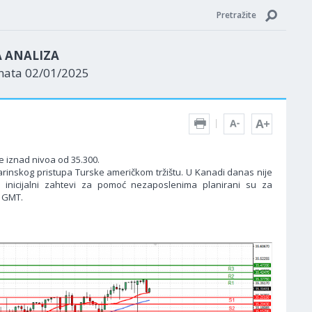
Pretražite
A ANALIZA
enata 02/01/2025
e iznad nivoa od 35.300.
arinskog pristupa Turske američkom tržištu. U Kanadi danas nije
inicijalni zahtevi za pomoć nezaposlenima planirani su za
5 GMT.