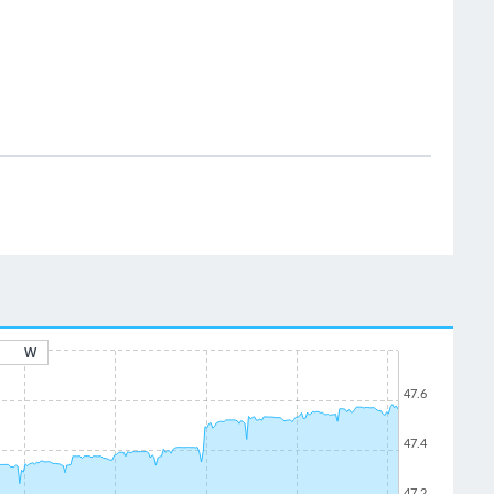
W
47.6
47.4
47.2