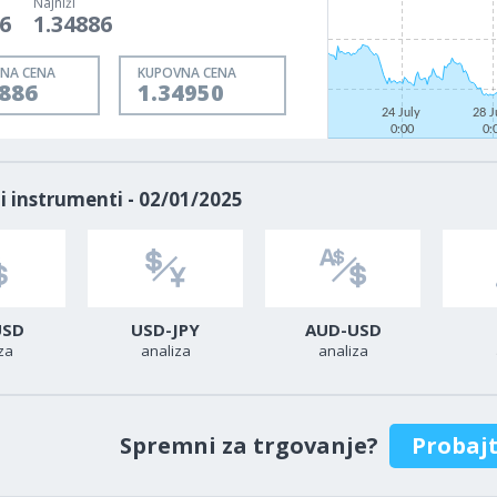
Najniži
6
1.34886
NA CENA
KUPOVNA CENA
4886
1.34950
24 July
28 J
0:00
0:
i instrumenti - 02/01/2025
USD
USD-JPY
AUD-USD
za
analiza
analiza
Spremni za trgovanje?
Probaj