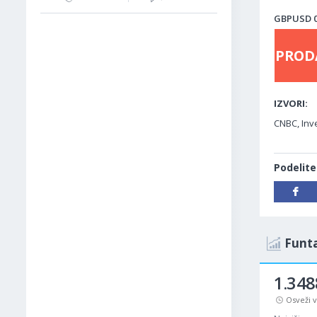
GBPUSD 02
PROD
IZVORI:
CNBC, Inve
Podelite
Funta
1.348
Osveži 