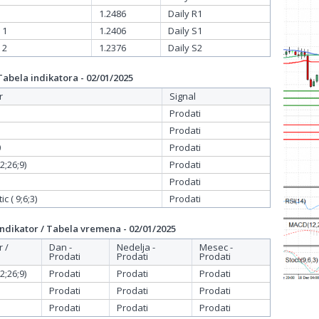
1.2486
Daily R1
 1
1.2406
Daily S1
 2
1.2376
Daily S2
bela indikatora - 02/01/2025
r
Signal
Prodati
Prodati
0
Prodati
;26;9)
Prodati
Prodati
c ( 9;6;3)
Prodati
dikator / Tabela vremena - 02/01/2025
r /
Dan -
Nedelja -
Mesec -
Prodati
Prodati
Prodati
;26;9)
Prodati
Prodati
Prodati
Prodati
Prodati
Prodati
Prodati
Prodati
Prodati