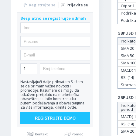
Registrujte se
Prijavite se
Otpor 1
Podrška
Besplatno se registrujte odmah
Podrška
GBPUSD Ta
Indikato
SMA 20
SMA 50
SMA 10
MACD( 12
RSI (14)
Nastavljajući dalje prihvatam
Slažem
Stochasti
se da primam važne novosti i
promocije. Razumem da mogu da
otkažem pretplatu na marketinška
GBPUSD In
obaveštenja u bilo kom trenutku
putem podešavanja u obaveštenjima.
Indikato
Za više informacija,
kliknite ovde
.
period
MACD( 12
RSI (14)
SMA 20
Kontakt
Pomoć