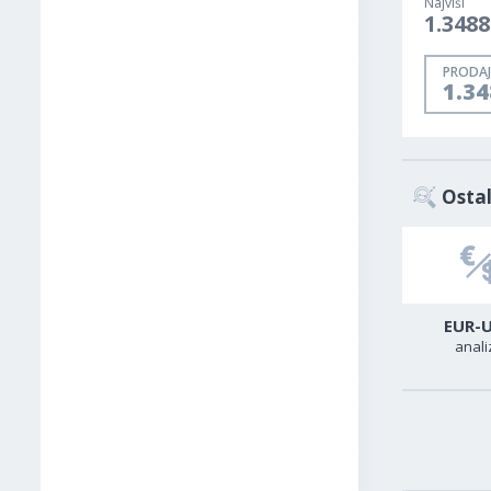
Najviši
1.3488
PRODAJ
1.3
Ostal
USD-CAD
GER40
EUR-
analiza
analiza
anali