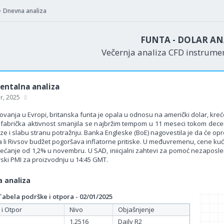
Dnevna analiza
FUNTA - DOLAR AN
Večernja analiza CFD instrum
ntalna analiza
ar, 2025
vanja u Evropi, britanska funta je opala u odnosu na američki dolar, kreć
 fabrička aktivnost smanjila se najbržim tempom u 11 meseci tokom dece
ze i slabu stranu potražnju. Banka Engleske (BoE) nagovestila je da će op
a li Rivsov budžet pogoršava inflatorne pritiske. U međuvremenu, cene kuća
ećanje od 1,2% u novembru. U SAD, iniicjalni zahtevi za pomoć nezaposlen
ki PMI za proizvodnju u 14:45 GMT.
 analiza
bela podrške i otpora - 02/01/2025
 i Otpor
Nivo
Objašnjenje
1.2516
Daily R2