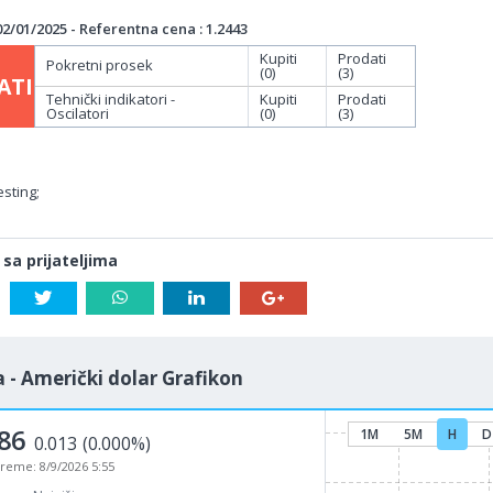
/01/2025 - Referentna cena : 1.2443
Kupiti
Prodati
Pokretni prosek
(0)
(3)
ATI
Tehnički indikatori -
Kupiti
Prodati
Oscilatori
(0)
(3)
sting;
 sa prijateljima
 - Američki dolar Grafikon
86
1M
5M
H
D
0.013
(0.000%)
vreme:
8/9/2026 5:55