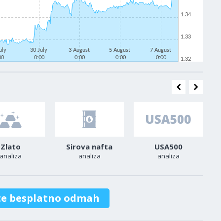
1.34
1.33
uly
30 July
3 August
5 August
7 August
00
0:00
0:00
0:00
0:00
1.32
Zlato
Sirova nafta
USA500
analiza
analiza
analiza
te besplatno odmah