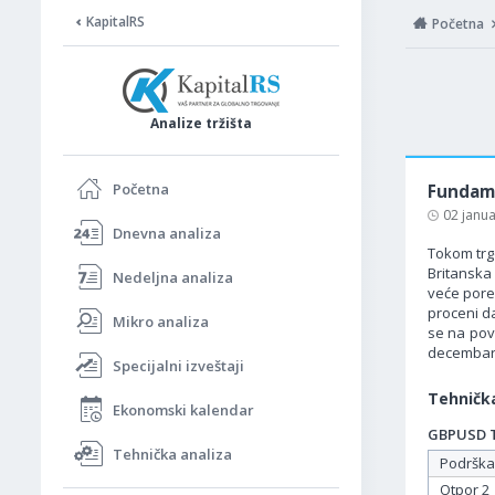
KapitalRS
Početna
Analize tržišta
Početna
Fundame
02 janu
Dnevna analiza
Tokom trgo
Britanska
Nedeljna analiza
veće pore
proceni d
Mikro analiza
se na pov
decembars
Specijalni izveštaji
Tehnička
Ekonomski kalendar
GBPUSD Ta
Tehnička analiza
Podrška
Otpor 2