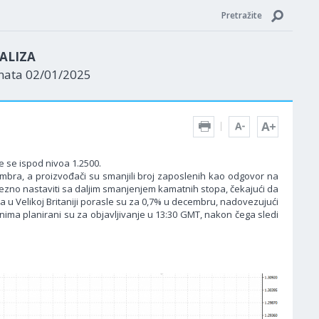
Pretražite
ALIZA
enata 02/01/2025
e se ispod nivoa 1.2500.
mbra, a proizvođači su smanjili broj zaposlenih kao odgovor na
rezno nastaviti sa daljim smanjenjem kamatnih stopa, čekajući da
 u Velikoj Britaniji porasle su za 0,7% u decembru, nadovezujući
ima planirani su za objavljivanje u 13:30 GMT, nakon čega sledi