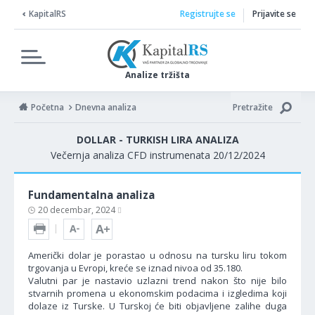
KapitalRS
Registrujte se
Prijavite se
Analize tržišta
Početna
Dnevna analiza
Pretražite
DOLLAR - TURKISH LIRA ANALIZA
Večernja analiza CFD instrumenata 20/12/2024
Fundamentalna analiza
20 decembar, 2024
Američki dolar je porastao u odnosu na tursku liru tokom
trgovanja u Evropi, kreće se iznad nivoa od 35.180.
Valutni par je nastavio uzlazni trend nakon što nije bilo
stvarnih promena u ekonomskim podacima i izgledima koji
dolaze iz Turske. U Turskoj će biti objavljene zalihe duga