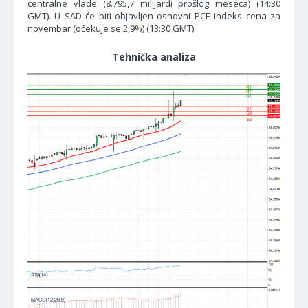
centralne vlade (8.795,7 milijardi prošlog meseca) (14:30
GMT). U SAD će biti objavljen osnovni PCE indeks cena za
novembar (očekuje se 2,9%) (13:30 GMT).
Tehnička analiza