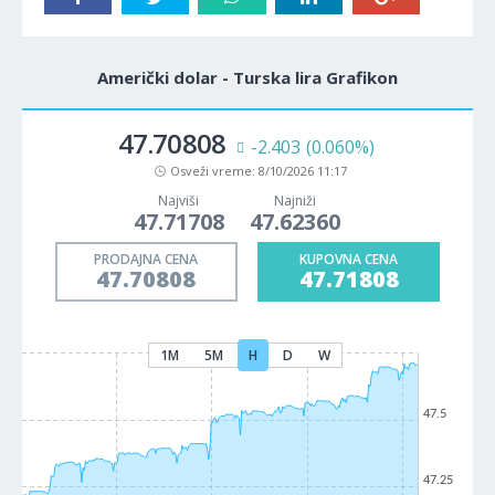
Američki dolar - Turska lira Grafikon
47.70808
-2.403
(0.060%)
Osveži vreme:
8/10/2026 11:17
Najviši
Najniži
47.71708
47.62360
PRODAJNA CENA
KUPOVNA CENA
47.70808
47.71808
1M
5M
H
D
W
47.5
47.25