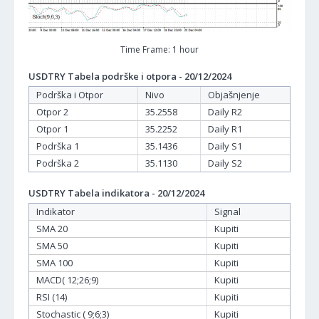
Time Frame: 1 hour
USDTRY Tabela podrške i otpora - 20/12/2024
Podrška i Otpor
Nivo
Objašnjenje
Otpor 2
35.2558
Daily R2
Otpor 1
35.2252
Daily R1
Podrška 1
35.1436
Daily S1
Podrška 2
35.1130
Daily S2
USDTRY Tabela indikatora - 20/12/2024
Indikator
Signal
SMA 20
Kupiti
SMA 50
Kupiti
SMA 100
Kupiti
MACD( 12;26;9)
Kupiti
RSI (14)
Kupiti
Stochastic ( 9;6;3)
Kupiti