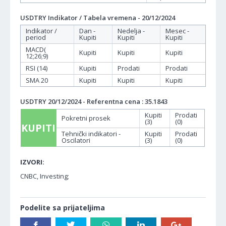
USDTRY Indikator / Tabela vremena - 20/12/2024
Indikator /
Dan -
Nedelja -
Mesec -
period
Kupiti
Kupiti
Kupiti
MACD(
Kupiti
Kupiti
Kupiti
12;26;9)
RSI (14)
Kupiti
Prodati
Prodati
SMA 20
Kupiti
Kupiti
Kupiti
USDTRY 20/12/2024 - Referentna cena : 35.1843
Kupiti
Prodati
Pokretni prosek
(3)
(0)
KUPITI
Tehnički indikatori -
Kupiti
Prodati
Oscilatori
(3)
(0)
IZVORI:
CNBC, Investing;
Podelite sa prijateljima