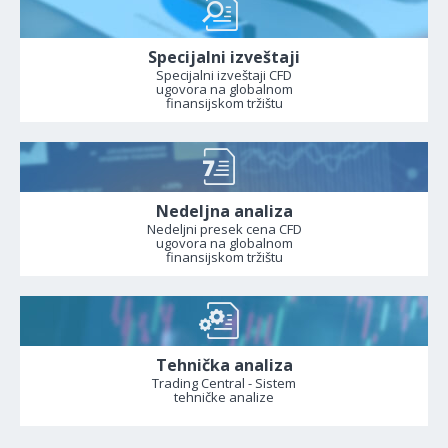
Specijalni izveštaji
Specijalni izveštaji CFD
ugovora na globalnom
finansijskom tržištu
Nedeljna analiza
Nedeljni presek cena CFD
ugovora na globalnom
finansijskom tržištu
Tehnička analiza
Trading Central - Sistem
tehničke analize