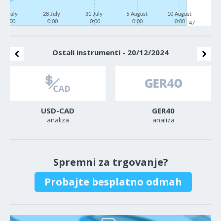
23 July
28 July
31 July
5 August
10 August
0:00
0:00
0:00
0:00
0:00
47
Ostali instrumenti - 20/12/2024
USD-CAD
GER40
analiza
analiza
Spremni za trgovanje?
Probajte besplatno odmah