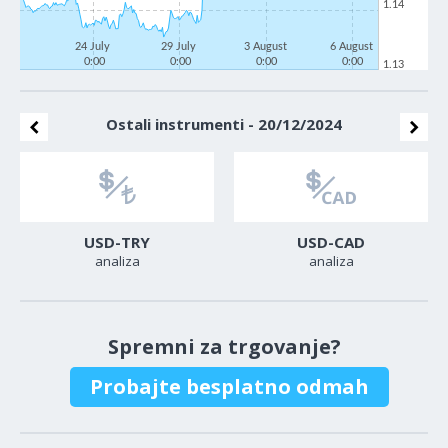
1.14
24 July
29 July
3 August
6 August
0:00
0:00
0:00
0:00
1.13
Ostali instrumenti - 20/12/2024
USD-TRY
USD-CAD
analiza
analiza
Spremni za trgovanje?
Probajte besplatno odmah