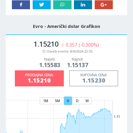
Evro - Američki dolar Grafikon
1.15210
0.357
(-0.300%)
Osveži vreme:
8/6/2026 22:55
Najviši
Najniži
1.15583
1.15137
PRODAJNA CENA
KUPOVNA CENA
1.15210
1.15230
1M
5M
H
D
W
1.15