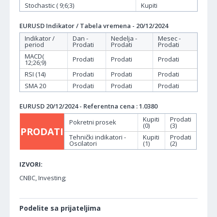
Stochastic ( 9;6;3)
Kupiti
EURUSD Indikator / Tabela vremena - 20/12/2024
Indikator /
Dan -
Nedelja -
Mesec -
period
Prodati
Prodati
Prodati
MACD(
Prodati
Prodati
Prodati
12;26;9)
RSI (14)
Prodati
Prodati
Prodati
SMA 20
Prodati
Prodati
Prodati
EURUSD 20/12/2024 - Referentna cena : 1.0380
Kupiti
Prodati
Pokretni prosek
(0)
(3)
PRODATI
Tehnički indikatori -
Kupiti
Prodati
Oscilatori
(1)
(2)
IZVORI:
CNBC, Investing;
Podelite sa prijateljima