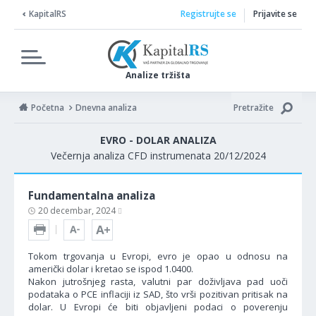
KapitalRS
Registrujte se
Prijavite se
Analize tržišta
Početna
Dnevna analiza
Pretražite
EVRO - DOLAR ANALIZA
Večernja analiza CFD instrumenata 20/12/2024
Fundamentalna analiza
20 decembar, 2024
Tokom trgovanja u Evropi, evro je opao u odnosu na
američki dolar i kretao se ispod 1.0400.
Nakon jutrošnjeg rasta, valutni par doživljava pad uoči
podataka o PCE inflaciji iz SAD, što vrši pozitivan pritisak na
dolar. U Evropi će biti objavljeni podaci o poverenju