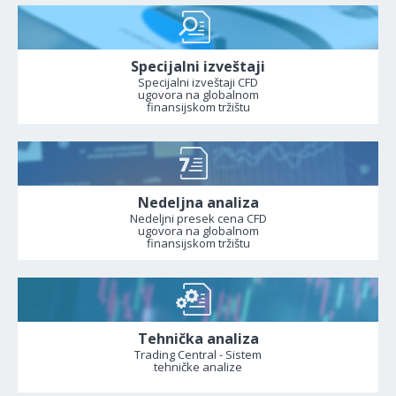
Specijalni izveštaji
Specijalni izveštaji CFD
ugovora na globalnom
finansijskom tržištu
Nedeljna analiza
Nedeljni presek cena CFD
ugovora na globalnom
finansijskom tržištu
Tehnička analiza
Trading Central - Sistem
tehničke analize