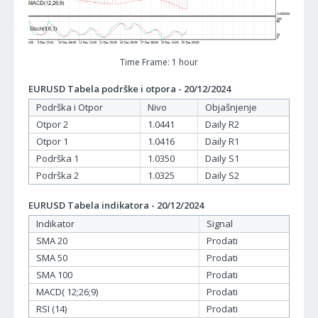
Time Frame: 1 hour
EURUSD Tabela podrške i otpora - 20/12/2024
Podrška i Otpor
Nivo
Objašnjenje
Otpor 2
1.0441
Daily R2
Otpor 1
1.0416
Daily R1
Podrška 1
1.0350
Daily S1
Podrška 2
1.0325
Daily S2
EURUSD Tabela indikatora - 20/12/2024
Indikator
Signal
SMA 20
Prodati
SMA 50
Prodati
SMA 100
Prodati
MACD( 12;26;9)
Prodati
RSI (14)
Prodati