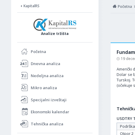
KapitalRS
Početna
Analize tržišta
Početna
Fundame
19 dece
Dnevna analiza
Američki d
Dolar se 
Nedeljna analiza
Turskoj. 
(očekuje s
Mikro analiza
Specijalni izveštaji
Tehnička
Ekonomski kalendar
USDTRY Ta
Tehnička analiza
Podrška
Otpor 2