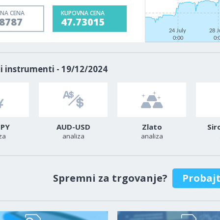
NA CENA
KUPOVNA CENA
68787
47.73015
24 July
28 J
0:00
0:
i instrumenti - 19/12/2024
JPY
AUD-USD
Zlato
Sir
za
analiza
analiza
Spremni za trgovanje?
Probaj