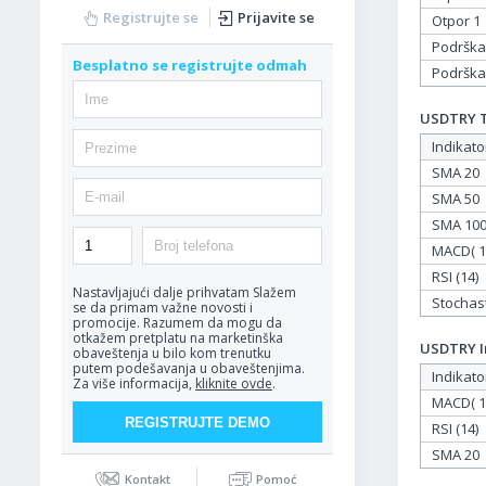
Registrujte se
Prijavite se
Otpor 1
Podrška
Besplatno se registrujte odmah
Podrška
USDTRY Ta
Indikato
SMA 20
SMA 50
SMA 10
MACD( 12
RSI (14)
Nastavljajući dalje prihvatam
Slažem
Stochasti
se da primam važne novosti i
promocije. Razumem da mogu da
otkažem pretplatu na marketinška
USDTRY In
obaveštenja u bilo kom trenutku
putem podešavanja u obaveštenjima.
Indikato
Za više informacija,
kliknite ovde
.
MACD( 12
RSI (14)
SMA 20
Kontakt
Pomoć