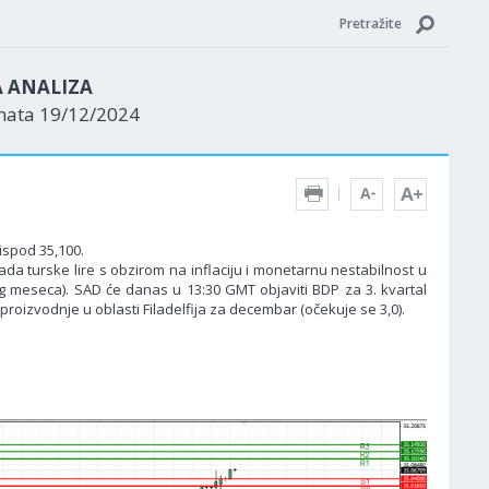
Pretražite
A ANALIZA
enata 19/12/2024
ispod 35,100.
da turske lire s obzirom na inflaciju i monetarnu nestabilnost u
og meseca). SAD će danas u 13:30 GMT objaviti BDP za 3. kvartal
roizvodnje u oblasti Filadelfija za decembar (očekuje se 3,0).