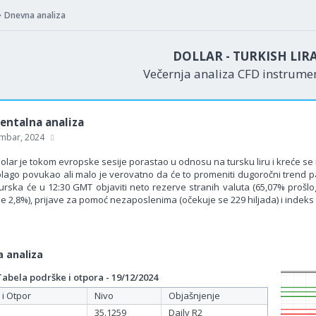
Dnevna analiza
DOLLAR - TURKISH LIR
Večernja analiza CFD instrum
ntalna analiza
mbar, 2024
olar je tokom evropske sesije porastao u odnosu na tursku liru i kreće se 
blago povukao ali malo je verovatno da će to promeniti dugoročni trend pa
Turska će u 12:30 GMT objaviti neto rezerve stranih valuta (65,07% prošl
e 2,8%), prijave za pomoć nezaposlenima (očekuje se 229 hiljada) i indeks p
 analiza
bela podrške i otpora - 19/12/2024
 i Otpor
Nivo
Objašnjenje
35.1259
Daily R2