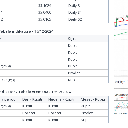
35.1024
Daily R1
 1
35.0400
Daily S1
 2
35.0165
Daily S2
bela indikatora - 19/12/2024
r
Signal
Kupiti
Kupiti
0
Kupiti
;26;9)
Kupiti
Prodati
c ( 9;6;3)
Kupiti
dikator / Tabela vremena - 19/12/2024
r / period
Dan - Kupiti
Nedelja - Kupiti
Mesec - Kupiti
;26;9)
Kupiti
Kupiti
Kupiti
Prodati
Prodati
Prodati
Kupiti
Kupiti
Kupiti