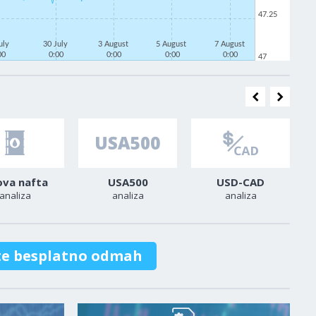
47.25
uly
30 July
3 August
5 August
7 August
00
0:00
0:00
0:00
0:00
47
ova nafta
USA500
USD-CAD
analiza
analiza
analiza
te besplatno odmah