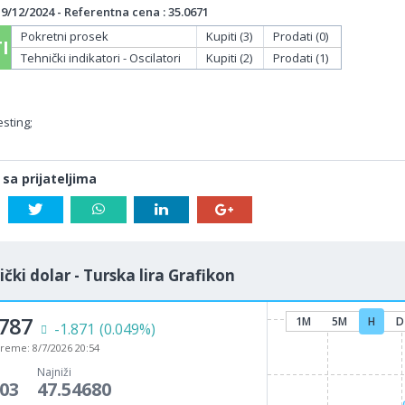
/12/2024 - Referentna cena : 35.0671
Pokretni prosek
Kupiti (3)
Prodati (0)
I
Tehnički indikatori - Oscilatori
Kupiti (2)
Prodati (1)
sting;
 sa prijateljima
čki dolar - Turska lira Grafikon
8787
1M
5M
H
D
-1.871
(0.049%)
vreme:
8/7/2026 20:54
Najniži
403
47.54680