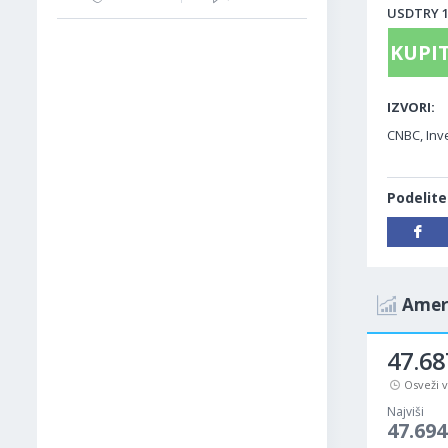
USDTRY 19
KUPIT
IZVORI:
CNBC, Inve
Podelite
Ameri
47.6
Osveži 
Najviši
47.69