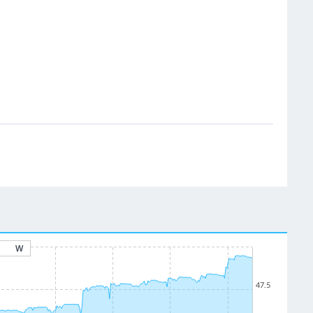
W
47.5