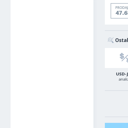
PRODAJ
47.
Ostal
EUR-USD
GBP-USD
USD-
analiza
analiza
anali