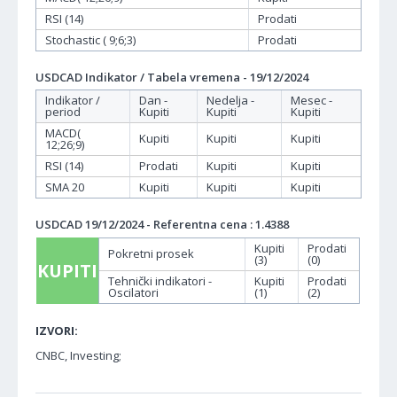
RSI (14)
Prodati
Stochastic ( 9;6;3)
Prodati
USDCAD Indikator / Tabela vremena - 19/12/2024
Indikator /
Dan -
Nedelja -
Mesec -
period
Kupiti
Kupiti
Kupiti
MACD(
Kupiti
Kupiti
Kupiti
12;26;9)
RSI (14)
Prodati
Kupiti
Kupiti
SMA 20
Kupiti
Kupiti
Kupiti
USDCAD 19/12/2024 - Referentna cena : 1.4388
Kupiti
Prodati
Pokretni prosek
(3)
(0)
KUPITI
Tehnički indikatori -
Kupiti
Prodati
Oscilatori
(1)
(2)
IZVORI:
CNBC, Investing;