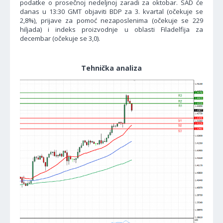
podatke o prosečnoj nedeljnoj zaradi za oktobar. SAD će
danas u 13:30 GMT objaviti BDP za 3. kvartal (očekuje se
2,8%), prijave za pomoć nezaposlenima (očekuje se 229
hiljada) i indeks proizvodnje u oblasti Filadelfija za
decembar (očekuje se 3,0).
Tehnička analiza