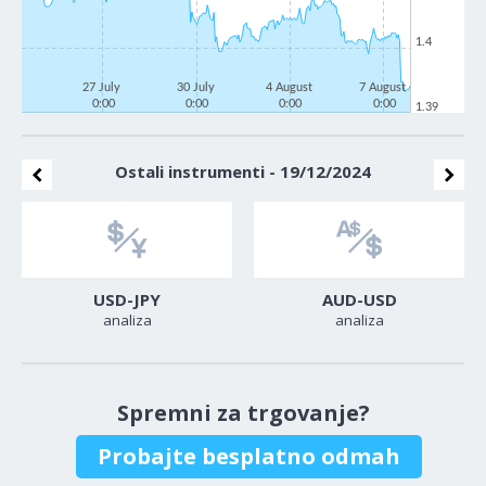
1.4
27 July
30 July
4 August
7 August
0:00
0:00
0:00
0:00
1.39
Ostali instrumenti - 19/12/2024
USD-JPY
AUD-USD
analiza
analiza
Spremni za trgovanje?
Probajte besplatno odmah