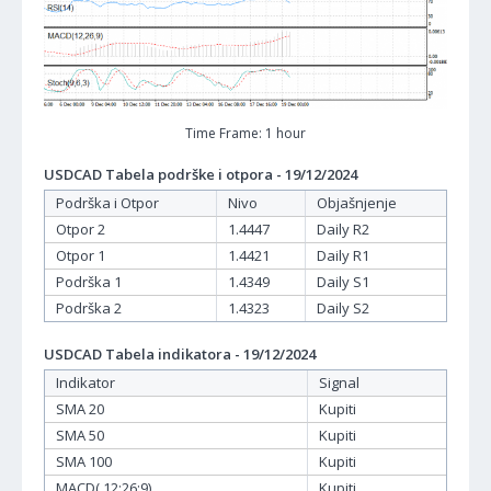
Time Frame: 1 hour
USDCAD Tabela podrške i otpora - 19/12/2024
Podrška i Otpor
Nivo
Objašnjenje
Otpor 2
1.4447
Daily R2
Otpor 1
1.4421
Daily R1
Podrška 1
1.4349
Daily S1
Podrška 2
1.4323
Daily S2
USDCAD Tabela indikatora - 19/12/2024
Indikator
Signal
SMA 20
Kupiti
SMA 50
Kupiti
SMA 100
Kupiti
MACD( 12;26;9)
Kupiti