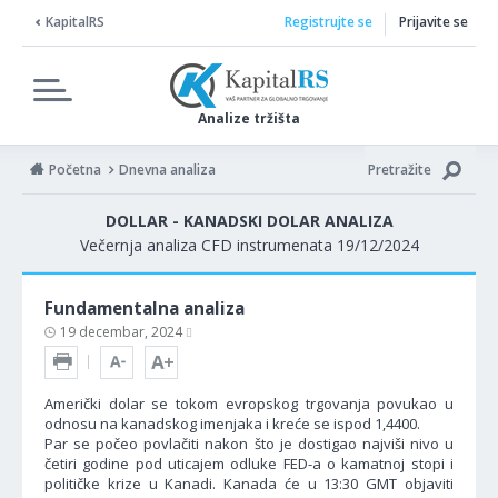
KapitalRS
Registrujte se
Prijavite se
Analize tržišta
Početna
Dnevna analiza
Pretražite
DOLLAR - KANADSKI DOLAR ANALIZA
Večernja analiza CFD instrumenata 19/12/2024
Fundamentalna analiza
19 decembar, 2024
Američki dolar se tokom evropskog trgovanja povukao u
odnosu na kanadskog imenjaka i kreće se ispod 1,4400.
Par se počeo povlačiti nakon što je dostigao najviši nivo u
četiri godine pod uticajem odluke FED-a o kamatnoj stopi i
političke krize u Kanadi. Kanada će u 13:30 GMT objaviti