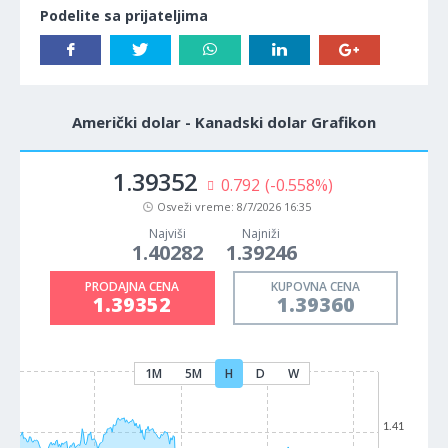
Podelite sa prijateljima
Američki dolar - Kanadski dolar Grafikon
1.39352
0.792
(-0.558%)
Osveži vreme:
8/7/2026 16:35
Najviši
Najniži
1.40282
1.39246
PRODAJNA CENA
KUPOVNA CENA
1.39352
1.39360
1M
5M
H
D
W
1.41