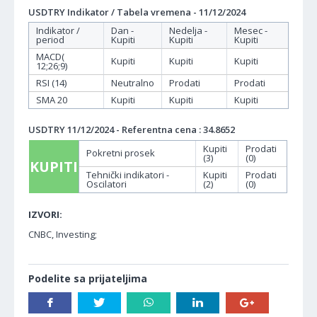
USDTRY Indikator / Tabela vremena - 11/12/2024
Indikator /
Dan -
Nedelja -
Mesec -
period
Kupiti
Kupiti
Kupiti
MACD(
Kupiti
Kupiti
Kupiti
12;26;9)
RSI (14)
Neutralno
Prodati
Prodati
SMA 20
Kupiti
Kupiti
Kupiti
USDTRY 11/12/2024 - Referentna cena : 34.8652
Kupiti
Prodati
Pokretni prosek
(3)
(0)
KUPITI
Tehnički indikatori -
Kupiti
Prodati
Oscilatori
(2)
(0)
IZVORI:
CNBC, Investing;
Podelite sa prijateljima