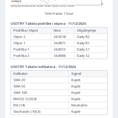
Time Frame: 1 hour
USDTRY Tabela podrške i otpora - 11/12/2024
Podrška i Otpor
Nivo
Objašnjenje
Otpor 2
34.9218
Daily R2
Otpor 1
34.8971
Daily R1
Podrška 1
34.8313
Daily S1
Podrška 2
34.8066
Daily S2
USDTRY Tabela indikatora - 11/12/2024
Indikator
Signal
SMA 20
Kupiti
SMA 50
Kupiti
SMA 100
Kupiti
MACD( 12;26;9)
Kupiti
RSI (14)
Neutralno
Stochastic ( 9;6;3)
Kupiti