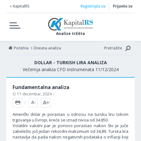
KapitalRS
Registrujte se
Prijavite se
Analize tržišta
Početna
Dnevna analiza
Pretražite
DOLLAR - TURKISH LIRA ANALIZA
Večernja analiza CFD instrumenata 11/12/2024
Fundamentalna analiza
11 decembar, 2024
Američki dolar je porastao u odnosu na tursku liru tokom
trgovanja u Evropi, kreće se iznad nivoa od 34.850.
Volatilni valutni par je ponovo porastao nakon što je juče
zabeležio još jedan rekordni maksimum od 34,89. Turska lira
nastavlja da pada nakon negativnih podataka o inflaciji koji