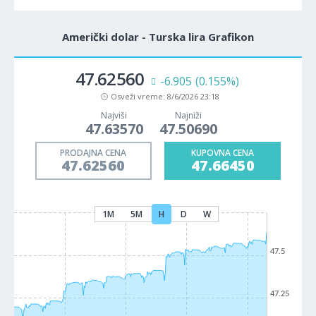
Američki dolar - Turska lira Grafikon
47.62560
-6.905
(0.155%)
Osveži vreme:
8/6/2026 23:18
Najviši
Najniži
47.63570
47.50690
PRODAJNA CENA
KUPOVNA CENA
47.62560
47.66450
1M
5M
H
D
W
47.5
47.25