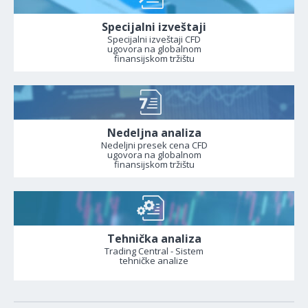
Specijalni izveštaji
Specijalni izveštaji CFD
ugovora na globalnom
finansijskom tržištu
Nedeljna analiza
Nedeljni presek cena CFD
ugovora na globalnom
finansijskom tržištu
Tehnička analiza
Trading Central - Sistem
tehničke analize