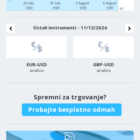
24 July
29 July
3 August
6 August
0:00
0:00
0:00
0:00
47
Ostali instrumenti - 11/12/2024
EUR-USD
GBP-USD
analiza
analiza
Spremni za trgovanje?
Probajte besplatno odmah