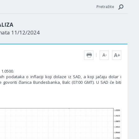
Pretražite
ALIZA
enata 11/12/2024
 1.0500.
h podataka o inflaciji koji dolaze iz SAD, a koji jačaju dolar i
 govoriti članica Bundesbanka, Balc (07:00 GMT). U SAD će biti