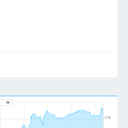
W
1.15