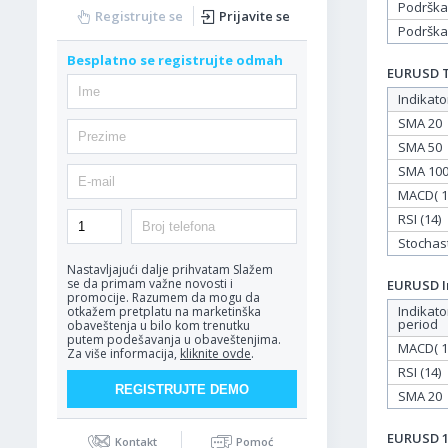
Podrška
Registrujte se
Prijavite se
Podrška
Besplatno se registrujte odmah
EURUSD Ta
Indikato
SMA 20
SMA 50
SMA 10
MACD( 12
RSI (14)
Stochasti
Nastavljajući dalje prihvatam
Slažem
se da primam važne novosti i
EURUSD In
promocije. Razumem da mogu da
Indikato
otkažem pretplatu na marketinška
period
obaveštenja u bilo kom trenutku
putem podešavanja u obaveštenjima.
MACD( 12
Za više informacija,
kliknite ovde
.
RSI (14)
SMA 20
EURUSD 11
Kontakt
Pomoć