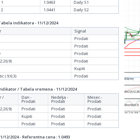
 1
1.0463
Daily S1
 2
1.0441
Daily S2
bela indikatora - 11/12/2024
r
Signal
Prodati
Prodati
0
Prodati
;26;9)
Prodati
Kupiti
c ( 9;6;3)
Prodati
dikator / Tabela vremena - 11/12/2024
r /
Dan -
Nedelja -
Mesec -
Prodati
Prodati
Prodati
;26;9)
Prodati
Prodati
Prodati
Kupiti
Prodati
Prodati
Prodati
Prodati
Prodati
/12/2024 - Referentna cena : 1.0493