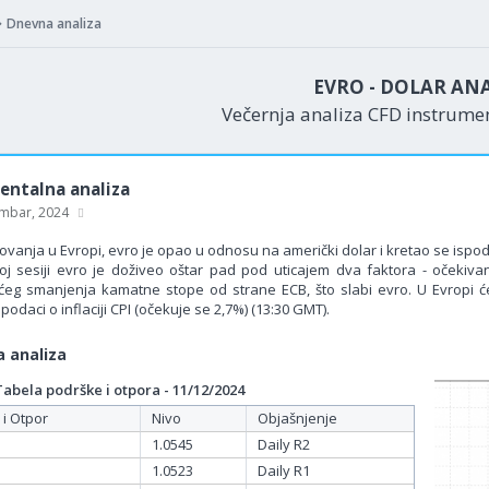
Dnevna analiza
EVRO - DOLAR AN
Večernja analiza CFD instrum
ntalna analiza
mbar, 2024
vanja u Evropi, evro je opao u odnosu na američki dolar i kretao se ispod
joj sesiji evro je doživeo oštar pad pod uticajem dva faktora - očekivani
ćeg smanjenja kamatne stope od strane ECB, što slabi evro. U Evropi će
 podaci o inflaciji CPI (očekuje se 2,7%) (13:30 GMT).
 analiza
bela podrške i otpora - 11/12/2024
 i Otpor
Nivo
Objašnjenje
1.0545
Daily R2
1.0523
Daily R1