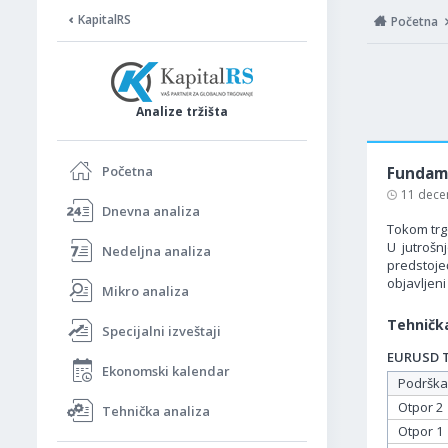
KapitalRS
Početna
Analize tržišta
Početna
Fundame
11 dece
Dnevna analiza
Tokom trgo
U jutrošn
Nedeljna analiza
predstoje
objavljeni
Mikro analiza
Tehnička
Specijalni izveštaji
EURUSD Ta
Ekonomski kalendar
Podrška
Otpor 2
Tehnička analiza
Otpor 1