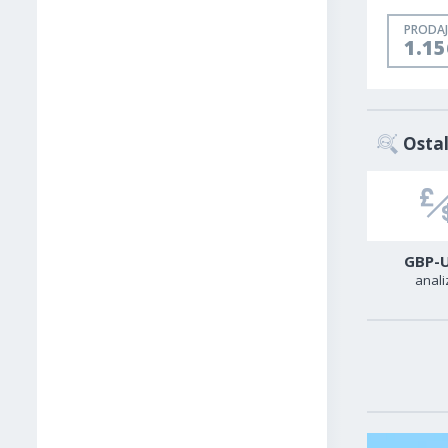
PRODAJ
1.1
Ostal
USD-CAD
GER40
GBP-
analiza
analiza
anali