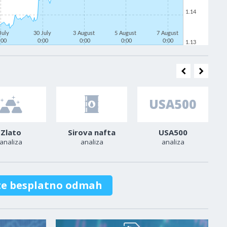
1.14
July
30 July
3 August
5 August
7 August
:00
0:00
0:00
0:00
0:00
1.13
Zlato
Sirova nafta
USA500
analiza
analiza
analiza
te besplatno odmah