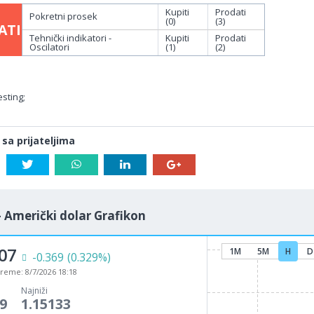
Kupiti
Prodati
Pokretni prosek
(0)
(3)
ATI
Tehnički indikatori -
Kupiti
Prodati
Oscilatori
(1)
(2)
sting;
 sa prijateljima
- Američki dolar Grafikon
07
1M
5M
H
D
-0.369
(0.329%)
vreme:
8/7/2026 18:18
Najniži
9
1.15133