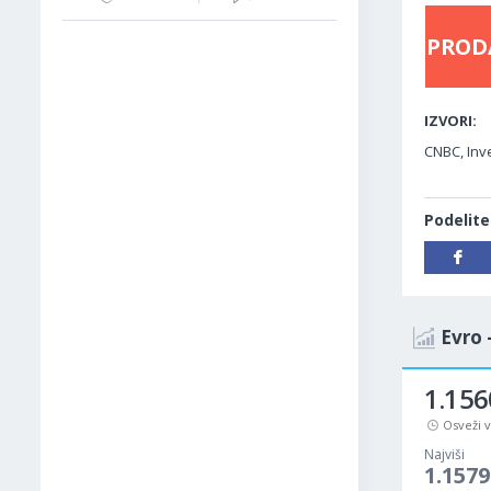
PROD
IZVORI:
CNBC, Inve
Podelite
Evro 
1.156
Osveži 
Najviši
1.1579