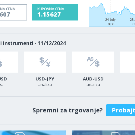
NA CENA
KUPOVNA CENA
5607
1.15627
24 July
28 
0:00
0
i instrumenti - 11/12/2024
USD
USD-JPY
AUD-USD
za
analiza
analiza
Spremni za trgovanje?
Probaj