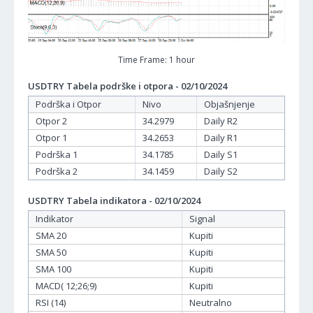
Time Frame: 1 hour
USDTRY Tabela podrške i otpora - 02/10/2024
Podrška i Otpor
Nivo
Objašnjenje
Otpor 2
34.2979
Daily R2
Otpor 1
34.2653
Daily R1
Podrška 1
34.1785
Daily S1
Podrška 2
34.1459
Daily S2
USDTRY Tabela indikatora - 02/10/2024
Indikator
Signal
SMA 20
Kupiti
SMA 50
Kupiti
SMA 100
Kupiti
MACD( 12;26;9)
Kupiti
RSI (14)
Neutralno