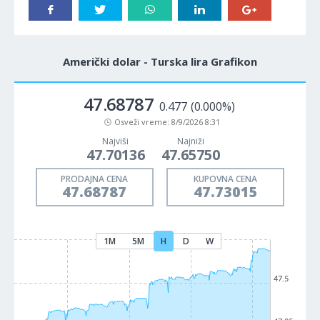
Američki dolar - Turska lira Grafikon
47.68787
0.477
(0.000%)
Osveži vreme:
8/9/2026 8:31
Najviši
Najniži
47.70136
47.65750
PRODAJNA CENA
KUPOVNA CENA
47.68787
47.73015
1M
5M
H
D
W
47.5