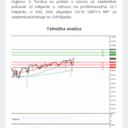
regionu. U Turskoj su podaci o izvozu za septembar
pokazali 22 milijarde u odnosu na prošlomesečnu 22,1
milijardu. U SAD, biće objavljen (13:15 GMT+1) NFP za
septembar(očekuje se 124 hiljade).
Tehnička analiza