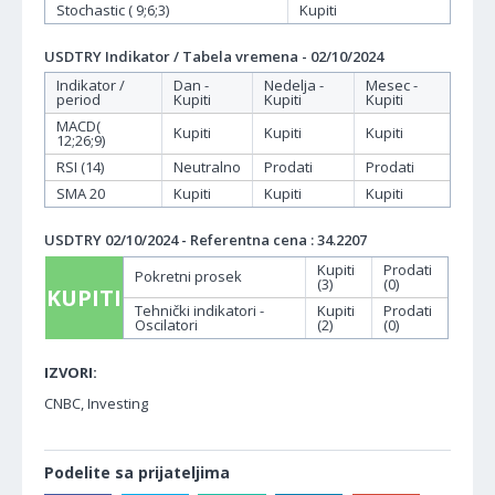
Stochastic ( 9;6;3)
Kupiti
USDTRY Indikator / Tabela vremena - 02/10/2024
Indikator /
Dan -
Nedelja -
Mesec -
period
Kupiti
Kupiti
Kupiti
MACD(
Kupiti
Kupiti
Kupiti
12;26;9)
RSI (14)
Neutralno
Prodati
Prodati
SMA 20
Kupiti
Kupiti
Kupiti
USDTRY 02/10/2024 - Referentna cena : 34.2207
Kupiti
Prodati
Pokretni prosek
(3)
(0)
KUPITI
Tehnički indikatori -
Kupiti
Prodati
Oscilatori
(2)
(0)
IZVORI:
CNBC, Investing
Podelite sa prijateljima