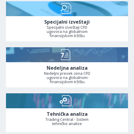
Specijalni izveštaji
Specijalni izveštaji CFD
ugovora na globalnom
finansijskom tržištu
Nedeljna analiza
Nedeljni presek cena CFD
ugovora na globalnom
finansijskom tržištu
Tehnička analiza
Trading Central - Sistem
tehničke analize