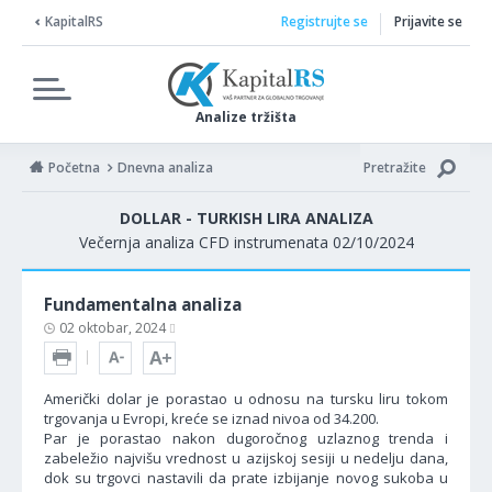
KapitalRS
Registrujte se
Prijavite se
Analize tržišta
Početna
Dnevna analiza
Pretražite
DOLLAR - TURKISH LIRA ANALIZA
Večernja analiza CFD instrumenata 02/10/2024
Fundamentalna analiza
02 oktobar, 2024
Američki dolar je porastao u odnosu na tursku liru tokom
trgovanja u Evropi, kreće se iznad nivoa od 34.200.
Par je porastao nakon dugoročnog uzlaznog trenda i
zabeležio najvišu vrednost u azijskoj sesiji u nedelju dana,
dok su trgovci nastavili da prate izbijanje novog sukoba u