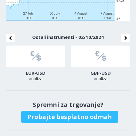
47.25
27 July
30 July
4 August
7 August
0:00
0:00
0:00
0:00
47
Ostali instrumenti - 02/10/2024
EUR-USD
GBP-USD
analiza
analiza
Spremni za trgovanje?
Probajte besplatno odmah