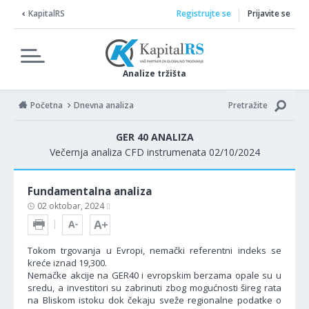
KapitalRS
Registrujte se
Prijavite se
Analize tržišta
Početna
Dnevna analiza
Pretražite
GER 40 ANALIZA
Večernja analiza CFD instrumenata 02/10/2024
Fundamentalna analiza
02 oktobar, 2024
Tokom trgovanja u Evropi, nemački referentni indeks se
kreće iznad 19,300.
Nemačke akcije na GER40 i evropskim berzama opale su u
sredu, a investitori su zabrinuti zbog mogućnosti šireg rata
na Bliskom istoku dok čekaju sveže regionalne podatke o