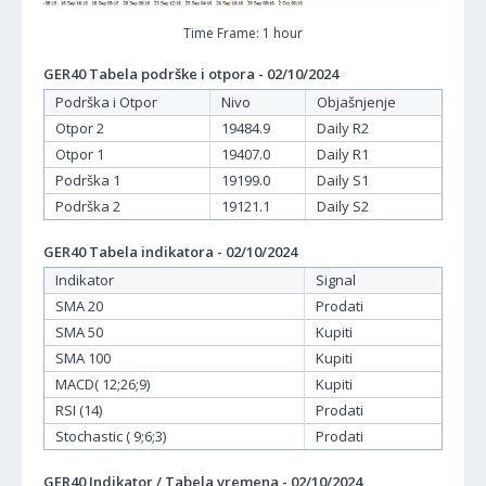
Time Frame: 1 hour
GER40 Tabela podrške i otpora - 02/10/2024
Podrška i Otpor
Nivo
Objašnjenje
Otpor 2
19484.9
Daily R2
Otpor 1
19407.0
Daily R1
Podrška 1
19199.0
Daily S1
Podrška 2
19121.1
Daily S2
GER40 Tabela indikatora - 02/10/2024
Indikator
Signal
SMA 20
Prodati
SMA 50
Kupiti
SMA 100
Kupiti
MACD( 12;26;9)
Kupiti
RSI (14)
Prodati
Stochastic ( 9;6;3)
Prodati
GER40 Indikator / Tabela vremena - 02/10/2024