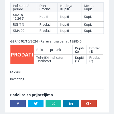
Indikator /
Dan -
Nedelja -
Mesec -
period
Prodati
Kupiti
Kupiti
MACD(
Kupiti
Kupiti
Kupiti
12;26;9)
RSI (14)
Prodati
Kupiti
Kupiti
SMA 20
Prodati
Kupiti
Kupiti
GER40 02/10/2024 - Referentna cena : 19285.0
Kupiti
Prodati
Pokretni prosek
(2)
(1)
PRODATI
Tehnički indikatori -
Kupiti
Prodati
Oscilatori
(1)
(2)
IZVORI:
Investing
Podelite sa prijateljima