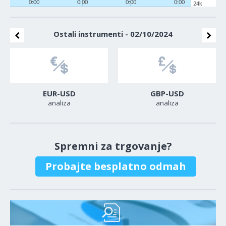
0:00
0:00
0:00
0:00
24k
Ostali instrumenti - 02/10/2024
EUR-USD
GBP-USD
analiza
analiza
Spremni za trgovanje?
Probajte besplatno odmah