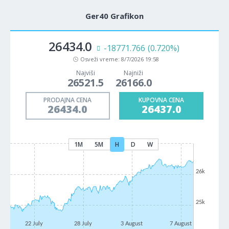
Ger40 Grafikon
26434.0
-18771.766
(0.720%)
Osveži vreme:
8/7/2026 19:58
Najviši
Najniži
26521.5
26166.0
PRODAJNA CENA
KUPOVNA CENA
26434.0
26437.0
1M
5M
H
D
W
26k
25k
22 July
28 July
3 August
7 August