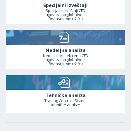
Specijalni izveštaji
Specijalni izveštaji CFD
ugovora na globalnom
finansijskom tržištu
Nedeljna analiza
Nedeljni presek cena CFD
ugovora na globalnom
finansijskom tržištu
Tehnička analiza
Trading Central - Sistem
tehničke analize