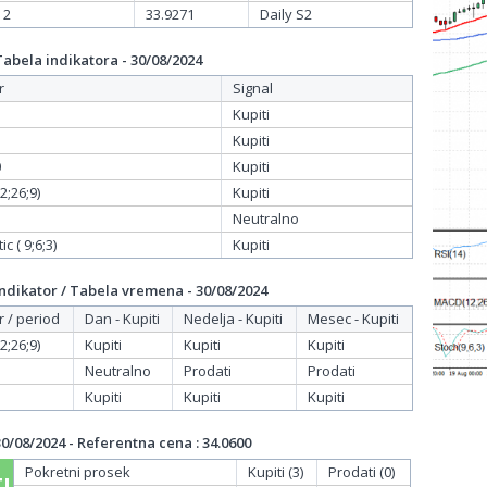
 2
33.9271
Daily S2
bela indikatora - 30/08/2024
r
Signal
Kupiti
Kupiti
0
Kupiti
;26;9)
Kupiti
Neutralno
c ( 9;6;3)
Kupiti
dikator / Tabela vremena - 30/08/2024
r / period
Dan - Kupiti
Nedelja - Kupiti
Mesec - Kupiti
;26;9)
Kupiti
Kupiti
Kupiti
Neutralno
Prodati
Prodati
Kupiti
Kupiti
Kupiti
/08/2024 - Referentna cena : 34.0600
Pokretni prosek
Kupiti (3)
Prodati (0)
I