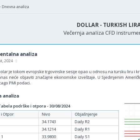
Dnevna analiza
DOLLAR - TURKISH LIR
Večernja analiza CFD instrum
ntalna analiza
st, 2024
olar je tokom evropske trgovinske sesije opao u odnosu na tursku liru i kr
nas neće objaviti značajne ekonomske izveštaje. U Sjedinjenim Ameri
icago PMI podaci.
 analiza
bela podrške i otpora - 30/08/2024
 i Otpor
Nivo
Objašnjenje
34.1743
Daily R2
34.1214
Daily R1
 1
33.9800
Daily S1