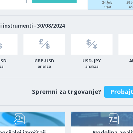
24 July
28 J
0:00
0:
i instrumenti - 30/08/2024
USD
GBP-USD
USD-JPY
A
za
analiza
analiza
Spremni za trgovanje?
Probaj
pecijalni izveštaji
Nedeljna anali