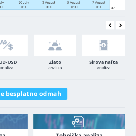
uly
30 July
3 August
5 August
7 August
00
0:00
0:00
0:00
0:00
47
UD-USD
Zlato
Sirova nafta
analiza
analiza
analiza
te besplatno odmah
za
Tehnička analiza