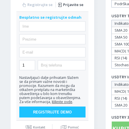
Podrška
Registrujte se
Prijavite se
USDTRY Ta
Besplatno se registrujte odmah
Indikato
SMA 20
SMA 50
SMA 10
MACD( 12
RSI (14)
Stochasti
USDTRY In
Nastavljajući dalje prihvatam
Slažem
se da primam važne novosti i
Indikato
promocije. Razumem da mogu da
otkažem pretplatu na marketinška
MACD( 12
obaveštenja u bilo kom trenutku
putem podešavanja u obaveštenjima.
RSI (14)
Za više informacija,
kliknite ovde
.
SMA 20
USDTRY 30
KUPIT
Kontakt
Pomoć