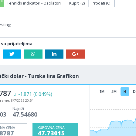
Tehnički indikatori - Oscilatori
Kupiti (2)
Prodati (0)
sting;
 sa prijateljima
čki dolar - Turska lira Grafikon
8787
1M
5M
H
D
-1.871
(0.049%)
vreme:
8/7/2026 20:54
Najniži
403
47.54680
NA CENA
KUPOVNA CENA
68787
47.73015