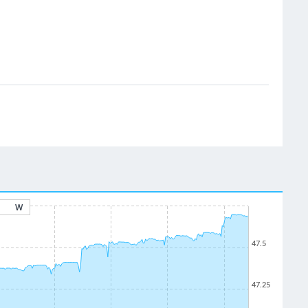
W
47.5
47.25