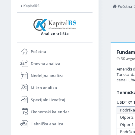
KapitalRS
Početna
Analize tržišta
Početna
Fundame
30 avgu
Dnevna analiza
Američki d
Turska da
Nedeljna analiza
cena i Ch
Mikro analiza
Tehnička
Specijalni izveštaji
USDTRY Ta
Podrška
Ekonomski kalendar
Otpor 2
Tehnička analiza
Otpor 1
Podrška