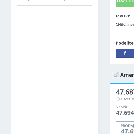
IZVORI:
CNBC, Inve
Podelite
Ameri
47.6
Osveži 
Najviši
47.69
PRODAJ
47.