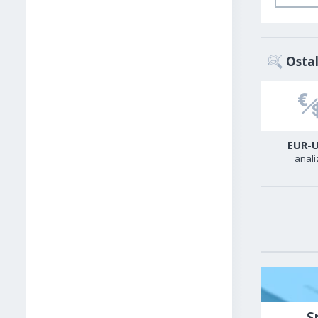
Ostal
USD-CAD
GER40
EUR-
analiza
analiza
anali
S