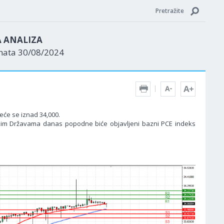
Pretražite
A ANALIZA
enata 30/08/2024
eće se iznad 34,000.
čkim Državama danas popodne biće objavljeni bazni PCE indeks