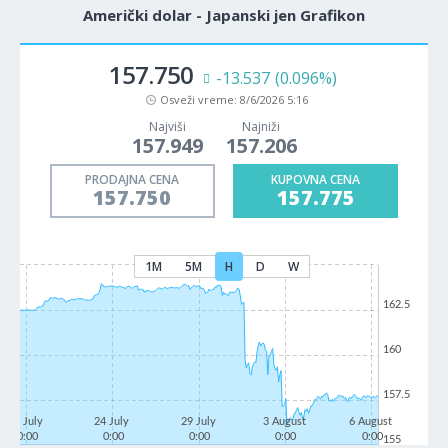
Američki dolar - Japanski jen Grafikon
157.750
-13.537
(0.096%)
Osveži vreme:
8/6/2026 5:16
Najviši
Najniži
157.949
157.206
PRODAJNA CENA
KUPOVNA CENA
157.750
157.775
1M
5M
H
D
W
162.5
160
157.5
21 July
24 July
29 July
3 August
6 August
0:00
0:00
0:00
0:00
0:00
155