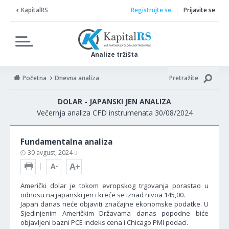
KapitalRS
Registrujte se
Prijavite se
Analize tržišta
Početna
Dnevna analiza
Pretražite
DOLAR - JAPANSKI JEN ANALIZA
Večernja analiza CFD instrumenata 30/08/2024
Fundamentalna analiza
30 avgust, 2024
Američki dolar je tokom evropskog trgovanja porastao u
odnosu na japanski jen i kreće se iznad nivoa 145,00.
Japan danas neće objaviti značajne ekonomske podatke. U
Sjedinjenim Američkim Državama danas popodne biće
objavljeni bazni PCE indeks cena i Chicago PMI podaci.