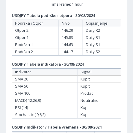
Time Frame: 1 hour
USDJPY Tabela podrške i otpora - 30/08/2024
Podrška i Otpor
Nivo
Objašnjenje
Otpor 2
146.29
Daily R2
Otpor 1
145.83
Daily R1
Podrška 1
144.63
Daily S1
Podrška 2
144.17
Daily S2
USDJPY Tabela indikatora - 30/08/2024
Indikator
Signal
SMA 20
Kupiti
SMA 50
Kupiti
SMA 100
Prodati
MACD( 12;26;9)
Neutralno
RSI (14)
Kupiti
Stochastic ( 9;6;3)
Kupiti
USDJPY Indikator / Tabela vremena - 30/08/2024