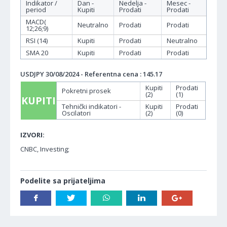
Indikator /
Dan -
Nedelja -
Mesec -
period
Kupiti
Prodati
Prodati
MACD(
Neutralno
Prodati
Prodati
12;26;9)
RSI (14)
Kupiti
Prodati
Neutralno
SMA 20
Kupiti
Prodati
Prodati
USDJPY 30/08/2024 - Referentna cena : 145.17
Kupiti
Prodati
Pokretni prosek
(2)
(1)
KUPITI
Tehnički indikatori -
Kupiti
Prodati
Oscilatori
(2)
(0)
IZVORI:
CNBC, Investing;
Podelite sa prijateljima