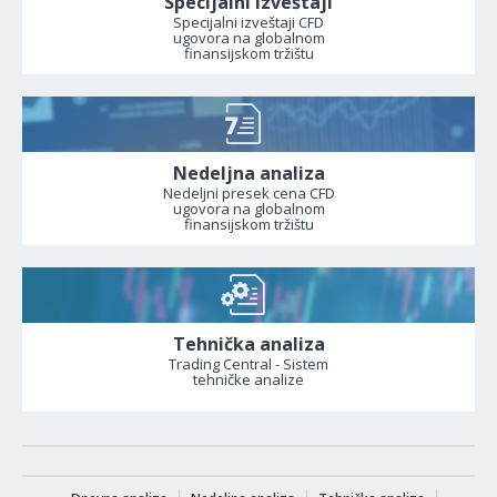
Specijalni izveštaji
Specijalni izveštaji CFD
ugovora na globalnom
finansijskom tržištu
Nedeljna analiza
Nedeljni presek cena CFD
ugovora na globalnom
finansijskom tržištu
Tehnička analiza
Trading Central - Sistem
tehničke analize