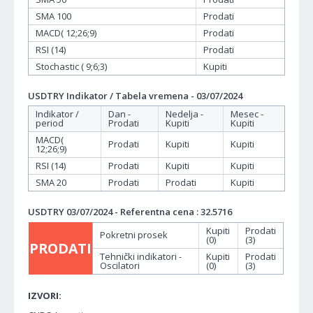
SMA 100
Prodati
MACD( 12;26;9)
Prodati
RSI (14)
Prodati
Stochastic ( 9;6;3)
Kupiti
USDTRY Indikator / Tabela vremena - 03/07/2024
Indikator /
Dan -
Nedelja -
Mesec -
period
Prodati
Kupiti
Kupiti
MACD(
Prodati
Kupiti
Kupiti
12;26;9)
RSI (14)
Prodati
Kupiti
Kupiti
SMA 20
Prodati
Prodati
Kupiti
USDTRY 03/07/2024 - Referentna cena : 32.5716
Kupiti
Prodati
Pokretni prosek
(0)
(3)
PRODATI
Tehnički indikatori -
Kupiti
Prodati
Oscilatori
(0)
(3)
IZVORI: