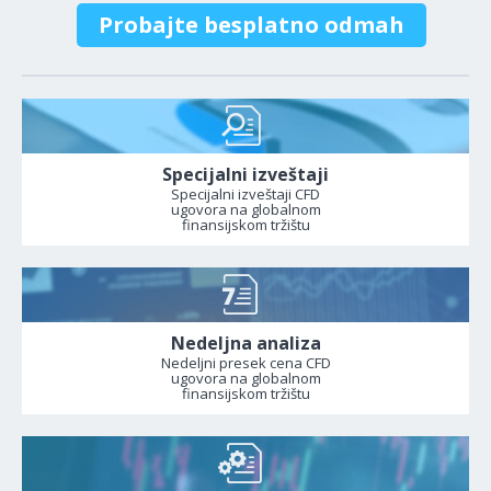
Probajte besplatno odmah
Specijalni izveštaji
Specijalni izveštaji CFD
ugovora na globalnom
finansijskom tržištu
Nedeljna analiza
Nedeljni presek cena CFD
ugovora na globalnom
finansijskom tržištu