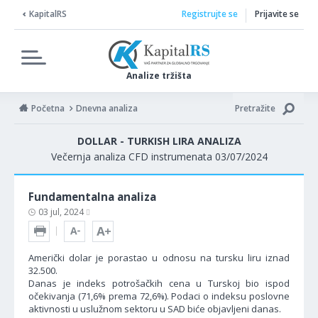
KapitalRS
Registrujte se
Prijavite se
Analize tržišta
Početna
Dnevna analiza
Pretražite
DOLLAR - TURKISH LIRA ANALIZA
Večernja analiza CFD instrumenata 03/07/2024
Fundamentalna analiza
03 jul, 2024
Američki dolar je porastao u odnosu na tursku liru iznad
32.500.
Danas je indeks potrošačkih cena u Turskoj bio ispod
očekivanja (71,6% prema 72,6%). Podaci o indeksu poslovne
aktivnosti u uslužnom sektoru u SAD biće objavljeni danas.