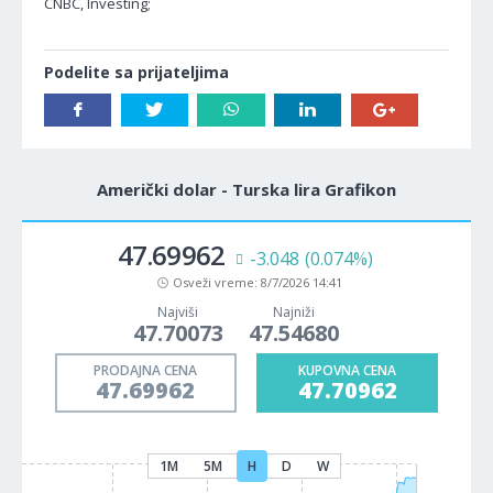
CNBC, Investing;
Podelite sa prijateljima
Američki dolar - Turska lira Grafikon
47.69962
-3.048
(0.074%)
Osveži vreme:
8/7/2026 14:41
Najviši
Najniži
47.70073
47.54680
PRODAJNA CENA
KUPOVNA CENA
47.69962
47.70962
1M
5M
H
D
W