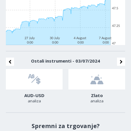
47.5
47.25
27 July
30 July
4 August
7 August
0:00
0:00
0:00
0:00
47
Ostali instrumenti - 03/07/2024
AUD-USD
Zlato
analiza
analiza
Spremni za trgovanje?