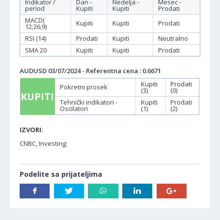
Indikator /
Dan -
Nedelja -
Mesec -
period
Kupiti
Kupiti
Prodati
MACD(
Kupiti
Kupiti
Prodati
12;26;9)
RSI (14)
Prodati
Kupiti
Neutralno
SMA 20
Kupiti
Kupiti
Prodati
AUDUSD 03/07/2024 - Referentna cena : 0.6671
Kupiti
Prodati
Pokretni prosek
(3)
(0)
KUPITI
Tehnički indikatori -
Kupiti
Prodati
Oscilatori
(1)
(2)
IZVORI:
CNBC, Investing;
Podelite sa prijateljima