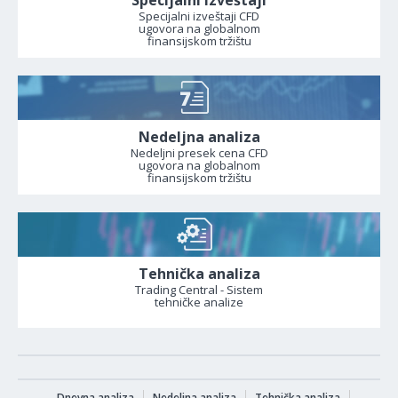
Specijalni izveštaji
Specijalni izveštaji CFD
ugovora na globalnom
finansijskom tržištu
Nedeljna analiza
Nedeljni presek cena CFD
ugovora na globalnom
finansijskom tržištu
Tehnička analiza
Trading Central - Sistem
tehničke analize
Dnevna analiza
Nedeljna analiza
Tehnička analiza