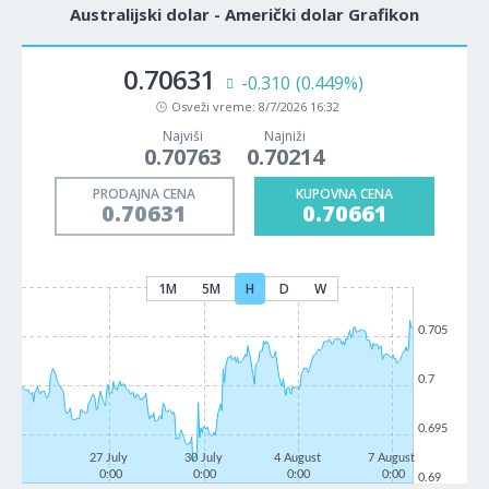
Australijski dolar - Američki dolar Grafikon
0.70631
-0.310
(0.449%)
Osveži vreme:
8/7/2026 16:32
Najviši
Najniži
0.70763
0.70214
PRODAJNA CENA
KUPOVNA CENA
0.70631
0.70661
1M
5M
H
D
W
0.705
0.7
0.695
27 July
30 July
4 August
7 August
0:00
0:00
0:00
0:00
0.69