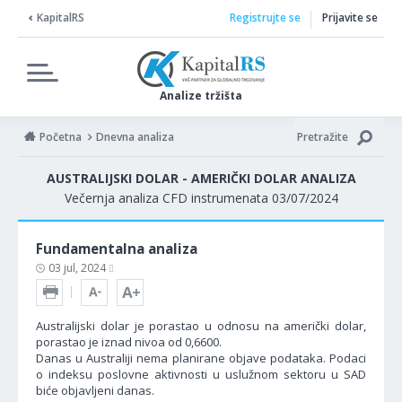
KapitalRS
Registrujte se
Prijavite se
Analize tržišta
Početna
Dnevna analiza
Pretražite
AUSTRALIJSKI DOLAR - AMERIČKI DOLAR ANALIZA
Večernja analiza CFD instrumenata 03/07/2024
Fundamentalna analiza
03 jul, 2024
Australijski dolar je porastao u odnosu na američki dolar,
porastao je iznad nivoa od 0,6600.
Danas u Australiji nema planirane objave podataka. Podaci
o indeksu poslovne aktivnosti u uslužnom sektoru u SAD
biće objavljeni danas.