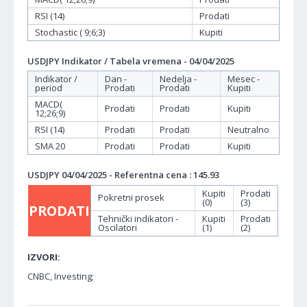
RSI (14)
Prodati
Stochastic ( 9;6;3)
Kupiti
USDJPY Indikator / Tabela vremena - 04/04/2025
Indikator /
Dan -
Nedelja -
Mesec -
period
Prodati
Prodati
Kupiti
MACD(
Prodati
Prodati
Kupiti
12;26;9)
RSI (14)
Prodati
Prodati
Neutralno
SMA 20
Prodati
Prodati
Kupiti
USDJPY 04/04/2025 - Referentna cena : 145.93
Kupiti
Prodati
Pokretni prosek
(0)
(3)
PRODATI
Tehnički indikatori -
Kupiti
Prodati
Oscilatori
(1)
(2)
IZVORI:
CNBC, Investing;