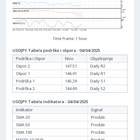
Time Frame: 1 hour
USDJPY Tabela podrške i otpora - 04/04/2025
Podrška i Otpor
Nivo
Objašnjenje
Otpor 2
147.51
Daily R2
Otpor 1
146.91
Daily R1
Podrška 1
145.29
Daily S1
Podrška 2
144.69
Daily S2
USDJPY Tabela indikatora - 04/04/2025
Indikator
Signal
SMA 20
Prodati
SMA 50
Prodati
SMA 100
Prodati
MACD( 12;26;9)
Prodati