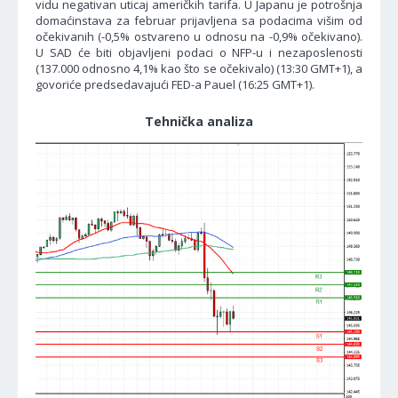
vidu negativan uticaj američkih tarifa. U Japanu je potrošnja
domaćinstava za februar prijavljena sa podacima višim od
očekivanih (-0,5% ostvareno u odnosu na -0,9% očekivano).
U SAD će biti objavljeni podaci o NFP-u i nezaposlenosti
(137.000 odnosno 4,1% kao što se očekivalo) (13:30 GMT+1), a
govoriće predsedavajući FED-a Pauel (16:25 GMT+1).
Tehnička analiza