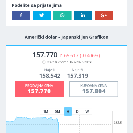
Podelite sa prijateljima
Američki dolar - Japanski jen Grafikon
157.770
65.617
(-0.406%)
Osveži vreme:
8/7/2026 20:58
Najviši
Najniži
158.542
157.319
PRODAJNA CENA
KUPOVNA CENA
157.770
157.804
1M
5M
H
D
W
162.5