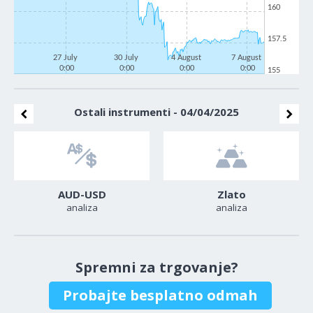
160
157.5
27 July
30 July
4 August
7 August
0:00
0:00
0:00
0:00
155
Ostali instrumenti - 04/04/2025
AUD-USD
Zlato
analiza
analiza
Spremni za trgovanje?
Probajte besplatno odmah