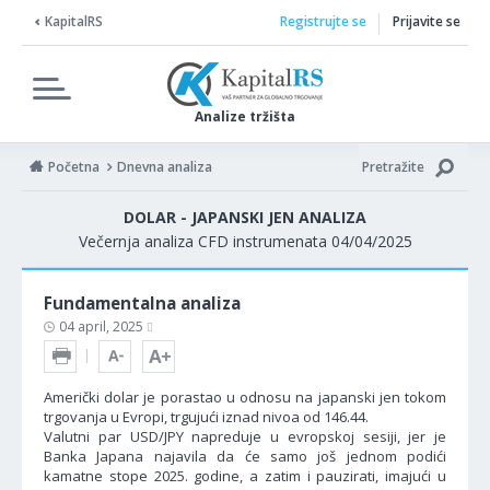
KapitalRS
Registrujte se
Prijavite se
Analize tržišta
Početna
Dnevna analiza
Pretražite
DOLAR - JAPANSKI JEN ANALIZA
Večernja analiza CFD instrumenata 04/04/2025
Fundamentalna analiza
04 april, 2025
Američki dolar je porastao u odnosu na japanski jen tokom
trgovanja u Evropi, trgujući iznad nivoa od 146.44.
Valutni par USD/JPY napreduje u evropskoj sesiji, jer je
Banka Japana najavila da će samo još jednom podići
kamatne stope 2025. godine, a zatim i pauzirati, imajući u