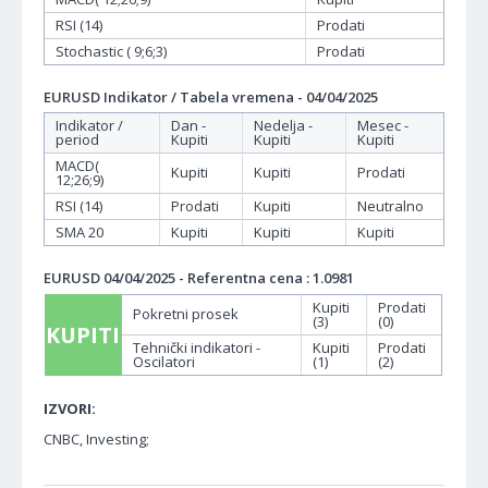
RSI (14)
Prodati
Stochastic ( 9;6;3)
Prodati
EURUSD Indikator / Tabela vremena - 04/04/2025
Indikator /
Dan -
Nedelja -
Mesec -
period
Kupiti
Kupiti
Kupiti
MACD(
Kupiti
Kupiti
Prodati
12;26;9)
RSI (14)
Prodati
Kupiti
Neutralno
SMA 20
Kupiti
Kupiti
Kupiti
EURUSD 04/04/2025 - Referentna cena : 1.0981
Kupiti
Prodati
Pokretni prosek
(3)
(0)
KUPITI
Tehnički indikatori -
Kupiti
Prodati
Oscilatori
(1)
(2)
IZVORI:
CNBC, Investing;