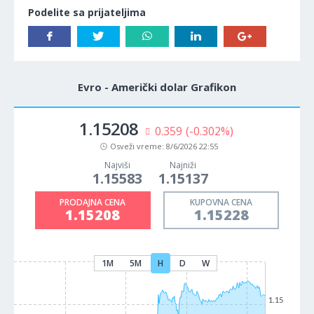
Podelite sa prijateljima
Evro - Američki dolar Grafikon
1.15208
0.359
(-0.302%)
Osveži vreme:
8/6/2026 22:55
Najviši
Najniži
1.15583
1.15137
PRODAJNA CENA
KUPOVNA CENA
1.15208
1.15228
1M
5M
H
D
W
1.15