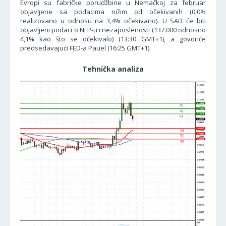
Evropi su fabričke porudžbine u Nemačkoj za februar
objavljene sa podacima nižim od očekivanih (0,0%
realizovano u odnosu na 3,4% očekivano). U SAD će biti
objavljeni podaci o NFP-u i nezaposlenosti (137.000 odnosno
4,1% kao što se očekivalo) (13:30 GMT+1), a govoriće
predsedavajući FED-a Pauel (16:25 GMT+1).
Tehnička analiza