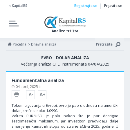
KapitalRS
Registrujte se
Prijavite se
Analize tržišta
Početna
Dnevna analiza
Pretražite
EVRO - DOLAR ANALIZA
Večernja analiza CFD instrumenata 04/04/2025
Fundamentalna analiza
04 april, 2025
Tokom trgovanja u Evropi, evro je pao u odnosu na američki
dolar, kreće se oko 1.0990.
Valuta EUR/USD je pala nakon što je par dostigao
šestomesečni maksimum, jer investitori predviđaju dalje
smanjenje kamatnih stopa od strane ECB-a 2025. godine. U