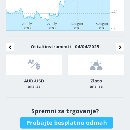
1.14
24 July
29 July
3 August
6 August
0:00
0:00
0:00
0:00
1.13
Ostali instrumenti - 04/04/2025
AUD-USD
Zlato
analiza
analiza
Spremni za trgovanje?
Probajte besplatno odmah