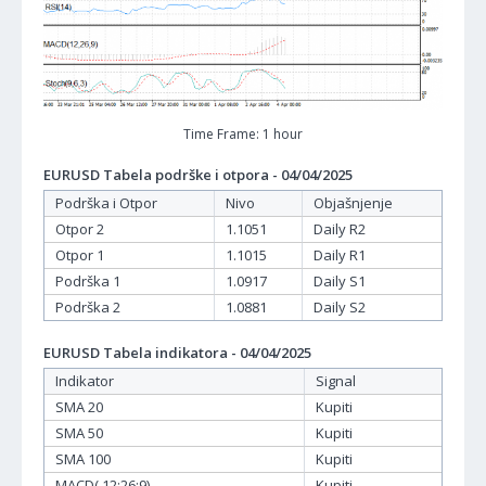
Time Frame: 1 hour
EURUSD Tabela podrške i otpora - 04/04/2025
Podrška i Otpor
Nivo
Objašnjenje
Otpor 2
1.1051
Daily R2
Otpor 1
1.1015
Daily R1
Podrška 1
1.0917
Daily S1
Podrška 2
1.0881
Daily S2
EURUSD Tabela indikatora - 04/04/2025
Indikator
Signal
SMA 20
Kupiti
SMA 50
Kupiti
SMA 100
Kupiti
MACD( 12;26;9)
Kupiti