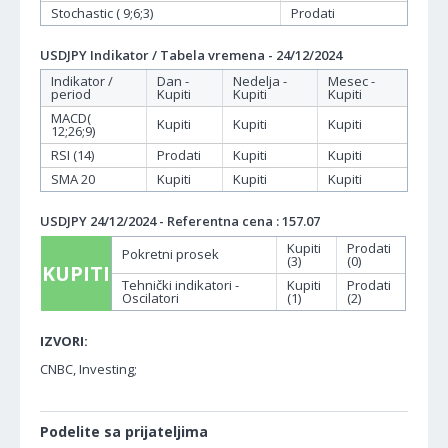
Stochastic ( 9;6;3)
Prodati
USDJPY Indikator / Tabela vremena - 24/12/2024
Indikator /
Dan -
Nedelja -
Mesec -
period
Kupiti
Kupiti
Kupiti
MACD(
Kupiti
Kupiti
Kupiti
12;26;9)
RSI (14)
Prodati
Kupiti
Kupiti
SMA 20
Kupiti
Kupiti
Kupiti
USDJPY 24/12/2024 - Referentna cena : 157.07
Kupiti
Prodati
Pokretni prosek
(3)
(0)
KUPITI
Tehnički indikatori -
Kupiti
Prodati
Oscilatori
(1)
(2)
IZVORI:
CNBC, Investing;
Podelite sa prijateljima