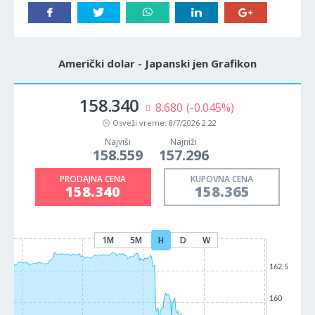
Američki dolar - Japanski jen Grafikon
158.340
8.680
(-0.045%)
Osveži vreme:
8/7/2026 2:22
Najviši
Najniži
158.559
157.296
PRODAJNA CENA
KUPOVNA CENA
158.340
158.365
1M
5M
H
D
W
162.5
160