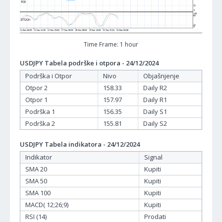
Time Frame: 1 hour
USDJPY Tabela podrške i otpora - 24/12/2024
Podrška i Otpor
Nivo
Objašnjenje
Otpor 2
158.33
Daily R2
Otpor 1
157.97
Daily R1
Podrška 1
156.35
Daily S1
Podrška 2
155.81
Daily S2
USDJPY Tabela indikatora - 24/12/2024
Indikator
Signal
SMA 20
Kupiti
SMA 50
Kupiti
SMA 100
Kupiti
MACD( 12;26;9)
Kupiti
RSI (14)
Prodati