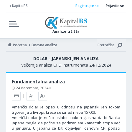
KapitalRS
Registrujte se
Prijavite se
Analize tržišta
Početna
Dnevna analiza
Pretražite
DOLAR - JAPANSKI JEN ANALIZA
Večernja analiza CFD instrumenata 24/12/2024
Fundamentalna analiza
24 decembar, 2024
Američki dolar je opao u odnosu na japanski jen tokom
trgovanja u Evropi, kreće se iznad nivoa 157.03.
Američki dolar je nešto oslabio nakon glasina da bi Banka
Japana mogla da počne sa podizanjem kamatnih stopa već
u januaru. U Japanu će biti objavljeni osnovni CPI podaci