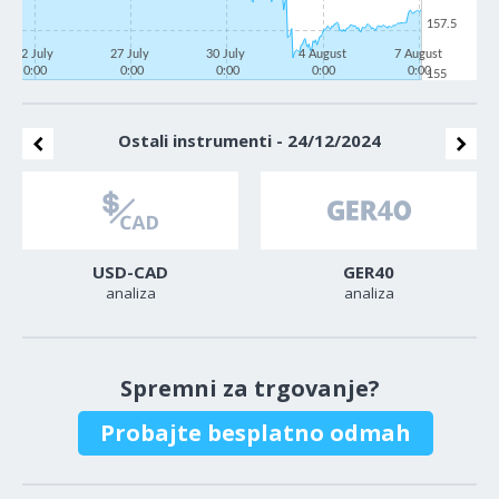
157.5
22 July
27 July
30 July
4 August
7 August
0:00
0:00
0:00
0:00
0:00
155
Ostali instrumenti - 24/12/2024
USD-CAD
GER40
analiza
analiza
Spremni za trgovanje?
Probajte besplatno odmah