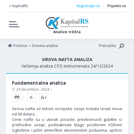
KapitalRS
Registrujte se
Prijavite se
Analize tržišta
Početna
Dnevna analiza
Pretražite
SIROVA NAFTA ANALIZA
Večernja analiza CFD instrumenata 24/12/2024
Fundamentalna analiza
24 decembar, 2024
Sirova nafta se tokom evropske sesije kretala iznad nivoa
od 69 dolara .
Cene nafte su u utorak porasle, preokrenuvši gubitke iz
prethodne sesije, podstaknute blago pozitivnim tržišnim
izgledima i jačim američkim ekonomskim podacima, uprkos