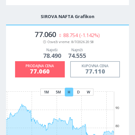
SIROVA NAFTA Grafikon
77.060
88.754
(-1.142%)
Osveži vreme:
8/7/2026 20:58
Najviši
Najniži
78.490
74.555
PRODAJNA CENA
KUPOVNA CENA
77.060
77.110
1M
5M
H
D
W
90
80