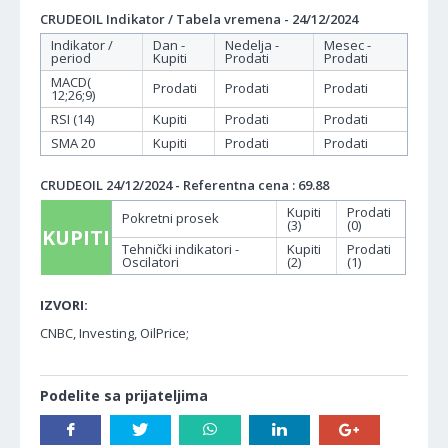
CRUDEOIL Indikator / Tabela vremena - 24/12/2024
Indikator /
Dan -
Nedelja -
Mesec -
period
Kupiti
Prodati
Prodati
MACD(
Prodati
Prodati
Prodati
12;26;9)
RSI (14)
Kupiti
Prodati
Prodati
SMA 20
Kupiti
Prodati
Prodati
CRUDEOIL 24/12/2024 - Referentna cena : 69.88
Kupiti
Prodati
Pokretni prosek
(3)
(0)
KUPITI
Tehnički indikatori -
Kupiti
Prodati
Oscilatori
(2)
(1)
IZVORI:
CNBC, Investing, OilPrice;
Podelite sa prijateljima