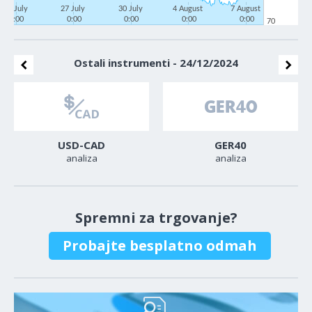
22 July
27 July
30 July
4 August
7 August
0:00
0:00
0:00
0:00
0:00
70
Ostali instrumenti - 24/12/2024
USD-CAD
GER40
analiza
analiza
Spremni za trgovanje?
Probajte besplatno odmah