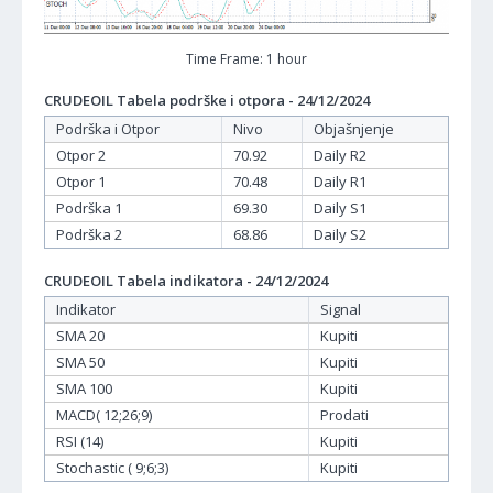
Time Frame: 1 hour
CRUDEOIL Tabela podrške i otpora - 24/12/2024
Podrška i Otpor
Nivo
Objašnjenje
Otpor 2
70.92
Daily R2
Otpor 1
70.48
Daily R1
Podrška 1
69.30
Daily S1
Podrška 2
68.86
Daily S2
CRUDEOIL Tabela indikatora - 24/12/2024
Indikator
Signal
SMA 20
Kupiti
SMA 50
Kupiti
SMA 100
Kupiti
MACD( 12;26;9)
Prodati
RSI (14)
Kupiti
Stochastic ( 9;6;3)
Kupiti