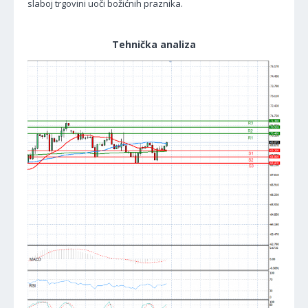
slaboj trgovini uoči božićnih praznika.
Tehnička analiza