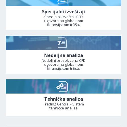
Specijalni izveštaji
Specijalni izveštaji CFD
ugovora na globalnom
finansijskom tržištu
Nedeljna analiza
Nedeljni presek cena CFD
ugovora na globalnom
finansijskom tržištu
Tehnička analiza
Trading Central - Sistem
tehničke analize