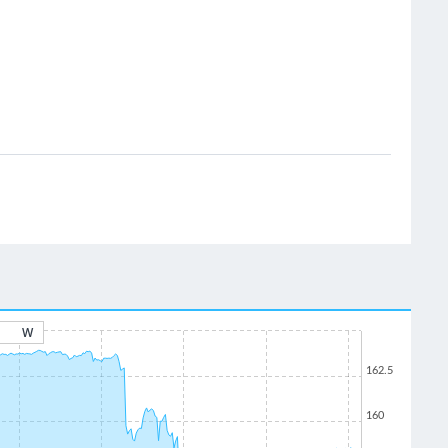
W
162.5
160