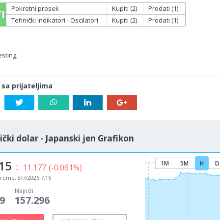
Pokretni prosek
Kupiti (2)
Prodati (1)
I
Tehnički indikatori - Oscilatori
Kupiti (2)
Prodati (1)
sting;
 sa prijateljima
čki dolar - Japanski jen Grafikon
15
1M
5M
H
D
11.177
(-0.061%)
vreme:
8/7/2026 7:16
Najniži
9
157.296