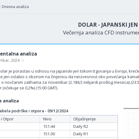
Dnevna analiza
DOLAR - JAPANSKI JE
Večernja analiza CFD instrum
ntalna analiza
mbar, 2024
olar je porastao u odnosu na japanski jen tokom trgovanja u Evropi, kreće
 je jen oslabio s obzirom na činjenicu da neizvesnost oko povećanja kamatn
 o novčanim zalihama za novembar (2.184,5 milijardi prošlog meseca) (23:5
 (očekuje se 0,2%) (15:00 GMT).
 analiza
bela podrške i otpora - 09/12/2024
 i Otpor
Nivo
Objašnjenje
151.44
Daily R2
151.00
Daily R1