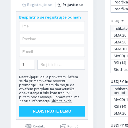
Podrška
Registrujte se
Prijavite se
Podrška
Besplatno se registrujte odmah
USDJPY Ta
Indikato
SMA 20
SMA 50
SMA 10
MACD( 12
RSI (14)
Stochasti
Nastavljajući dalje prihvatam
Slažem
se da primam važne novosti i
USDJPY In
promocije. Razumem da mogu da
Indikato
otkažem pretplatu na marketinška
period
obaveštenja u bilo kom trenutku
putem podešavanja u obaveštenjima.
MACD( 12
Za više informacija,
kliknite ovde
.
RSI (14)
SMA 20
USDJPY 09
Kontakt
Pomoć