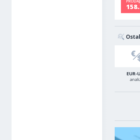
PRODAJ
158
Ostal
USD-CAD
GER40
EUR-
analiza
analiza
anali