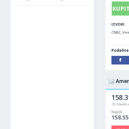
KUPIT
IZVORI:
CNBC, Inve
Podelite
Ameri
158.3
Osveži 
Najviši
158.55