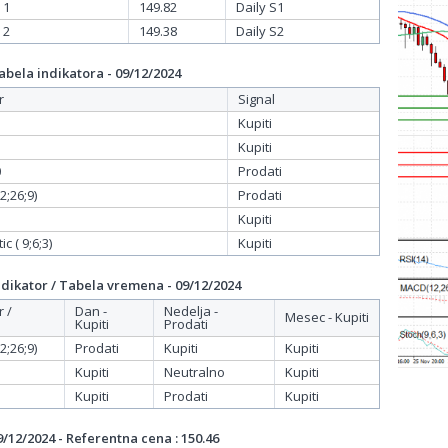
 1
149.82
Daily S1
 2
149.38
Daily S2
bela indikatora - 09/12/2024
r
Signal
Kupiti
Kupiti
0
Prodati
;26;9)
Prodati
Kupiti
c ( 9;6;3)
Kupiti
dikator / Tabela vremena - 09/12/2024
r /
Dan -
Nedelja -
Mesec - Kupiti
Kupiti
Prodati
;26;9)
Prodati
Kupiti
Kupiti
Kupiti
Neutralno
Kupiti
Kupiti
Prodati
Kupiti
/12/2024 - Referentna cena : 150.46