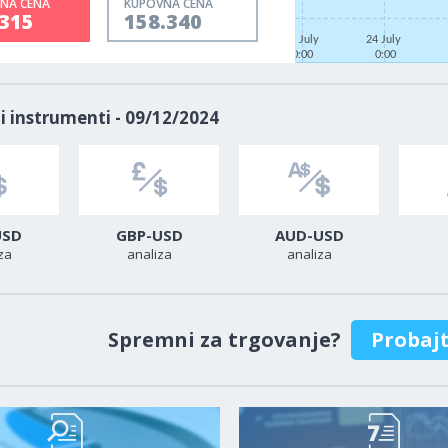
NA CENA
KUPOVNA CENA
.315
158.340
22 July
24 July
0:00
0:00
i instrumenti - 09/12/2024
USD
GBP-USD
AUD-USD
za
analiza
analiza
Spremni za trgovanje?
Probaj