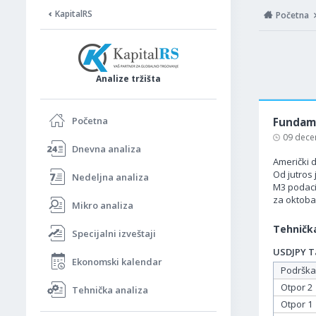
KapitalRS
Početna
Analize tržišta
Početna
Fundame
09 dece
Dnevna analiza
Američki d
Od jutros
Nedeljna analiza
M3 podaci
za oktobar
Mikro analiza
Tehnička
Specijalni izveštaji
USDJPY Ta
Ekonomski kalendar
Podrška
Otpor 2
Tehnička analiza
Otpor 1