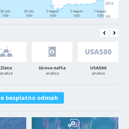
157.5
28 July
30 July
3 August
5 August
7 August
0:00
0:00
0:00
0:00
0:00
155
Zlato
Sirova nafta
USA500
analiza
analiza
analiza
te besplatno odmah