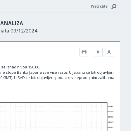
Pretražite
N ANALIZA
enata 09/12/2024
 se iznad nivoa 150.00.
e stope Banka Japana sve više raste. U Japanu će biti objavljeni
0 GMT). U SAD će biti objavljeni podaci o veleprodajnim zalihama