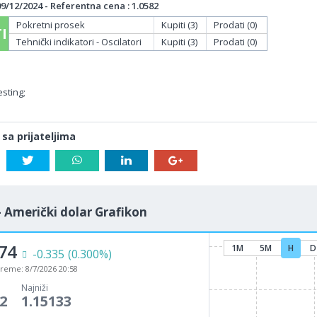
/12/2024 - Referentna cena : 1.0582
Pokretni prosek
Kupiti (3)
Prodati (0)
I
Tehnički indikatori - Oscilatori
Kupiti (3)
Prodati (0)
sting;
 sa prijateljima
- Američki dolar Grafikon
74
1M
5M
H
D
-0.335
(0.300%)
vreme:
8/7/2026 20:58
Najniži
2
1.15133