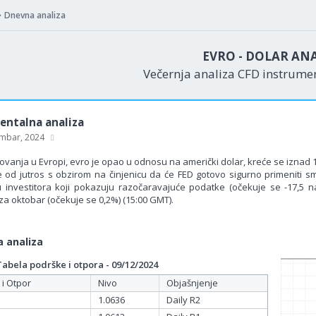
Dnevna analiza
EVRO - DOLAR AN
Večernja analiza CFD instrum
ntalna analiza
mbar, 2024
ovanja u Evropi, evro je opao u odnosu na američki dolar, kreće se iznad 1
e od jutros s obzirom na činjenicu da će FED gotovo sigurno primeniti s
 investitora koji pokazuju razočaravajuće podatke (očekuje se -17,5 na
za oktobar (očekuje se 0,2%) (15:00 GMT).
 analiza
bela podrške i otpora - 09/12/2024
 i Otpor
Nivo
Objašnjenje
1.0636
Daily R2