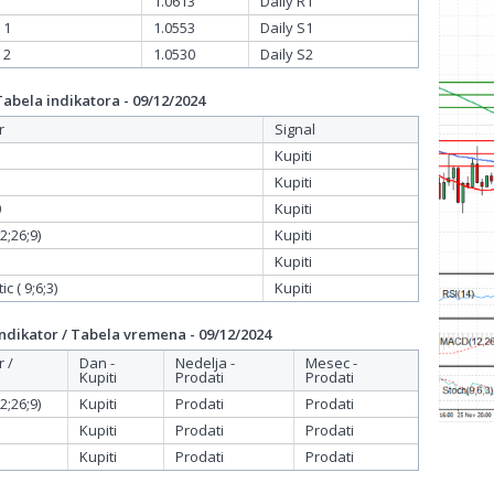
1.0613
Daily R1
 1
1.0553
Daily S1
 2
1.0530
Daily S2
bela indikatora - 09/12/2024
r
Signal
Kupiti
Kupiti
0
Kupiti
;26;9)
Kupiti
Kupiti
c ( 9;6;3)
Kupiti
dikator / Tabela vremena - 09/12/2024
r /
Dan -
Nedelja -
Mesec -
Kupiti
Prodati
Prodati
;26;9)
Kupiti
Prodati
Prodati
Kupiti
Prodati
Prodati
Kupiti
Prodati
Prodati