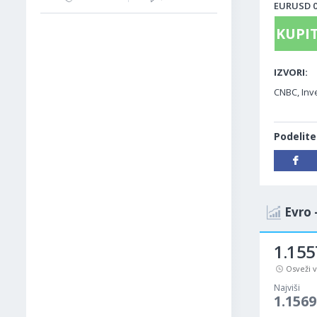
EURUSD 09
KUPIT
IZVORI:
CNBC, Inve
Podelite
Evro 
1.155
Osveži 
Najviši
1.1569