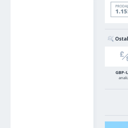
PRODAJ
1.1
Ostal
USD-CAD
GER40
GBP-
analiza
analiza
anali