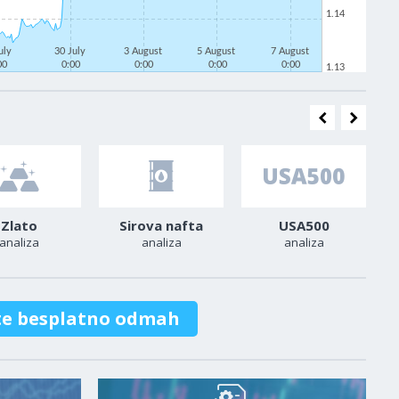
1.14
uly
30 July
3 August
5 August
7 August
00
0:00
0:00
0:00
0:00
1.13
Zlato
Sirova nafta
USA500
analiza
analiza
analiza
te besplatno odmah