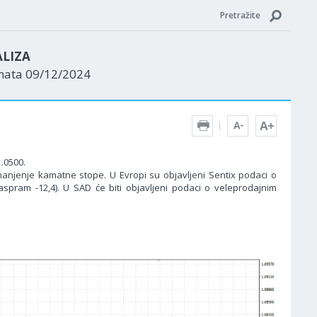
Pretražite
ALIZA
enata 09/12/2024
.0500.
manjenje kamatne stope. U Evropi su objavljeni Sentix podaci o
spram -12,4). U SAD će biti objavljeni podaci o veleprodajnim