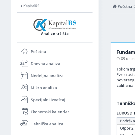
KapitalRS
Početna
Analize tržišta
Početna
Fundame
09 dece
Dnevna analiza
Tokom trg
Evro rast
Nedeljna analiza
poverenju
zalihama 
Mikro analiza
Specijalni izveštaji
Tehnička
Ekonomski kalendar
EURUSD Ta
Podrška
Tehnička analiza
Otpor 2