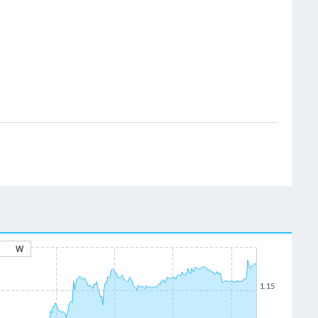
W
1.15