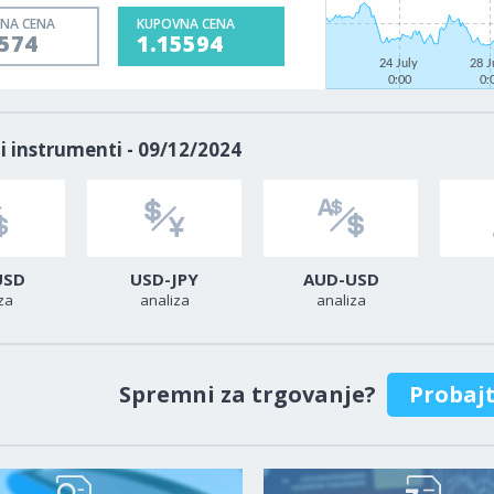
NA CENA
KUPOVNA CENA
5574
1.15594
24 July
28 J
0:00
0:
i instrumenti - 09/12/2024
USD
USD-JPY
AUD-USD
za
analiza
analiza
Spremni za trgovanje?
Probaj