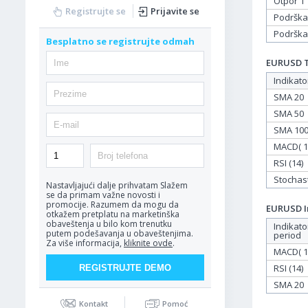
Otpor 1
Registrujte se
Prijavite se
Podrška
Podrška
Besplatno se registrujte odmah
EURUSD Ta
Indikato
SMA 20
SMA 50
SMA 10
MACD( 12
RSI (14)
Stochasti
Nastavljajući dalje prihvatam
Slažem
se da primam važne novosti i
promocije. Razumem da mogu da
EURUSD In
otkažem pretplatu na marketinška
obaveštenja u bilo kom trenutku
Indikato
putem podešavanja u obaveštenjima.
period
Za više informacija,
kliknite ovde
.
MACD( 12
RSI (14)
SMA 20
Kontakt
Pomoć