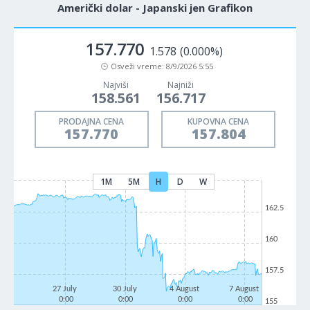
Američki dolar - Japanski jen Grafikon
157.770
1.578
(0.000%)
Osveži vreme:
8/9/2026 5:55
Najviši
Najniži
158.561
156.717
PRODAJNA CENA
KUPOVNA CENA
157.770
157.804
1M
5M
H
D
W
162.5
160
157.5
27 July
30 July
4 August
7 August
0:00
0:00
0:00
0:00
155