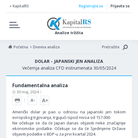
KapitalRS
Registrujte se
Prijavite se
Analize tržišta
Početna
Dnevna analiza
Pretražite
DOLAR - JAPANSKI JEN ANALIZA
Večernja analiza CFD instrumenata 30/05/2024
Fundamentalna analiza
30 maj, 2024
Američki dolar je pao u odnosu na japanski jen tokom
evropskog trgovanja, trgujući ispod nivoa od 157.000.
Ne očekuje se da će Japan danas objaviti neke značajnije
ekonomske podatke. Očekuje se da će Sjedinjene Države
objaviti podatke o BDP-u za prvi kvartal 2024.