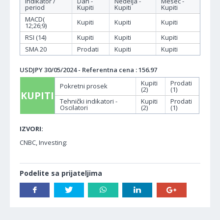
Indikator /
Dan -
Nedelja -
Mesec -
period
Kupiti
Kupiti
Kupiti
MACD(
Kupiti
Kupiti
Kupiti
12;26;9)
RSI (14)
Kupiti
Kupiti
Kupiti
SMA 20
Prodati
Kupiti
Kupiti
USDJPY 30/05/2024 - Referentna cena : 156.97
Kupiti
Prodati
Pokretni prosek
(2)
(1)
KUPITI
Tehnički indikatori -
Kupiti
Prodati
Oscilatori
(2)
(1)
IZVORI:
CNBC, Investing:
Podelite sa prijateljima