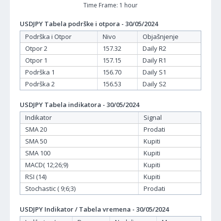
Time Frame: 1 hour
USDJPY Tabela podrške i otpora - 30/05/2024
Podrška i Otpor
Nivo
Objašnjenje
Otpor 2
157.32
Daily R2
Otpor 1
157.15
Daily R1
Podrška 1
156.70
Daily S1
Podrška 2
156.53
Daily S2
USDJPY Tabela indikatora - 30/05/2024
Indikator
Signal
SMA 20
Prodati
SMA 50
Kupiti
SMA 100
Kupiti
MACD( 12;26;9)
Kupiti
RSI (14)
Kupiti
Stochastic ( 9;6;3)
Prodati
USDJPY Indikator / Tabela vremena - 30/05/2024