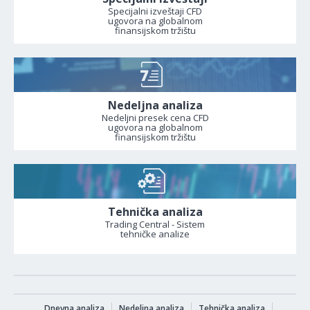
Specijalni izveštaji CFD
ugovora na globalnom
finansijskom tržištu
Nedeljna analiza
Nedeljni presek cena CFD
ugovora na globalnom
finansijskom tržištu
Tehnička analiza
Trading Central - Sistem
tehničke analize
Dnevna analiza
Nedeljna analiza
Tehnička analiza