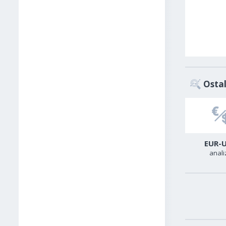
Ostal
USD-CAD
GER40
EUR-
analiza
analiza
anali