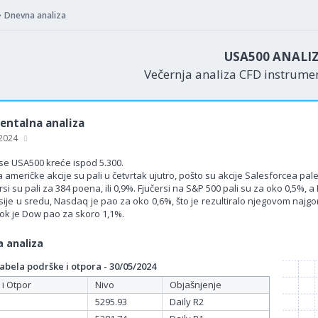
Dnevna analiza
USA500 ANALI
Večernja analiza CFD instrum
ntalna analiza
 2024
se USA500 kreće ispod 5.300.
a američke akcije su pali u četvrtak ujutro, pošto su akcije Salesforcea pa
si su pali za 384 poena, ili 0,9%. Fjučersi na S&P 500 pali su za oko 0,5%, a
ije u sredu, Nasdaq je pao za oko 0,6%, što je rezultiralo njegovom najgo
dok je Dow pao za skoro 1,1%.
 analiza
bela podrške i otpora - 30/05/2024
 i Otpor
Nivo
Objašnjenje
5295.93
Daily R2