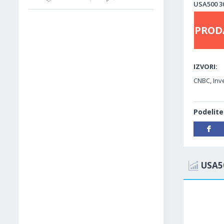
USA500 30
PROD
IZVORI:
CNBC, Inve
Podelite
USA5