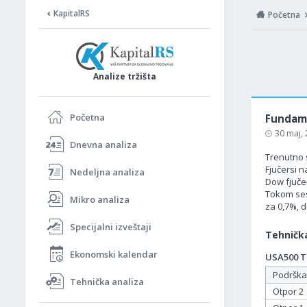
KapitalRS
Početna
Analize tržišta
Početna
Fundame
30 maj,
Dnevna analiza
Trenutno 
Fjučersi n
Nedeljna analiza
Dow fjučer
Tokom ses
Mikro analiza
za 0,7%, 
Specijalni izveštaji
Tehnička
Ekonomski kalendar
USA500 Ta
Podrška
Tehnička analiza
Otpor 2