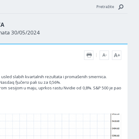
Pretražite
ZA
enata 30/05/2024
le usled slabih kvartalnih rezultata i promašenih smernica.
 Nasdaq fjučersi pali su za 0,56%.
rom sesijom u maju, uprkos rastu Nvidie od 0,8%. S&P 500 je pao