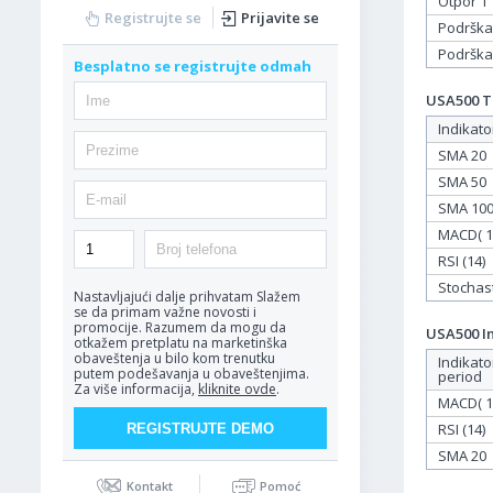
Otpor 1
Registrujte se
Prijavite se
Podrška
Podrška
Besplatno se registrujte odmah
USA500 Ta
Indikato
SMA 20
SMA 50
SMA 10
MACD( 12
RSI (14)
Stochasti
Nastavljajući dalje prihvatam
Slažem
se da primam važne novosti i
promocije. Razumem da mogu da
USA500 In
otkažem pretplatu na marketinška
obaveštenja u bilo kom trenutku
Indikato
putem podešavanja u obaveštenjima.
period
Za više informacija,
kliknite ovde
.
MACD( 12
RSI (14)
SMA 20
Kontakt
Pomoć