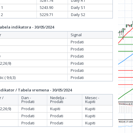
5281.74
Daily R1
 1
5243.90
Daily S1
 2
5229.71
Daily S2
bela indikatora - 30/05/2024
r
Signal
Prodati
Prodati
0
Prodati
;26;9)
Prodati
Prodati
c ( 9;6;3)
Prodati
dikator / Tabela vremena - 30/05/2024
r /
Dan -
Nedelja -
Mesec -
Prodati
Prodati
Kupiti
;26;9)
Prodati
Kupiti
Kupiti
Prodati
Prodati
Kupiti
Prodati
Prodati
Kupiti