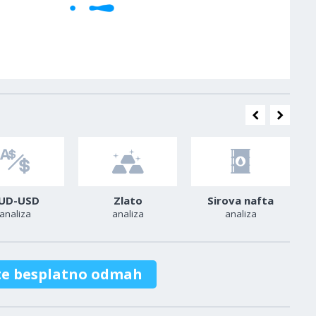
UD-USD
Zlato
Sirova nafta
analiza
analiza
analiza
te besplatno odmah