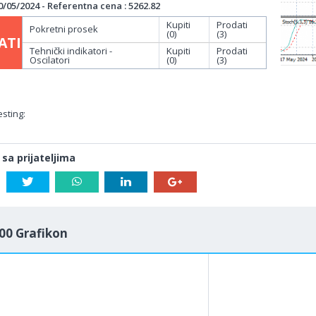
/05/2024 - Referentna cena : 5262.82
Kupiti
Prodati
Pokretni prosek
(0)
(3)
ATI
Tehnički indikatori -
Kupiti
Prodati
Oscilatori
(0)
(3)
sting:
 sa prijateljima
00 Grafikon
1M
5M
H
D