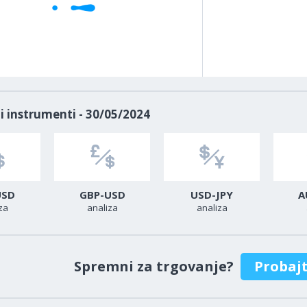
i instrumenti - 30/05/2024
USD
GBP-USD
USD-JPY
A
za
analiza
analiza
Spremni za trgovanje?
Probaj