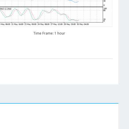
Time Frame: 1 hour
W
Cene se učitavaju..