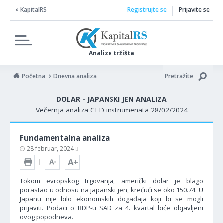
KapitalRS
Registrujte se
Prijavite se
Analize tržišta
Početna
Dnevna analiza
Pretražite
DOLAR - JAPANSKI JEN ANALIZA
Večernja analiza CFD instrumenata 28/02/2024
Fundamentalna analiza
28 februar, 2024
Tokom evropskog trgovanja, američki dolar je blago
porastao u odnosu na japanski jen, krećući se oko 150.74. U
Japanu nije bilo ekonomskih događaja koji bi se mogli
prijaviti. Podaci o BDP-u SAD za 4. kvartal biće objavljeni
ovog popodneva.