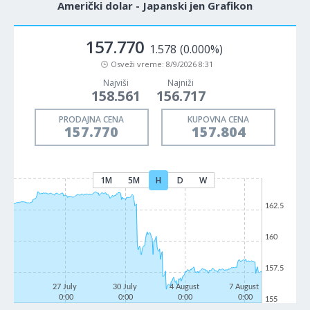
Američki dolar - Japanski jen Grafikon
157.770
1.578
(0.000%)
Osveži vreme:
8/9/2026 8:31
Najviši
Najniži
158.561
156.717
PRODAJNA CENA
KUPOVNA CENA
157.770
157.804
1M
5M
H
D
W
162.5
160
157.5
27 July
30 July
4 August
7 August
0:00
0:00
0:00
0:00
155