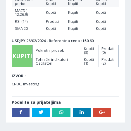
period
Kupiti
Kupiti
Kupiti
MACD(
Kupiti
Kupiti
Kupiti
12;26;9)
RSI (14)
Prodati
Kupiti
Kupiti
SMA 20
Kupiti
Kupiti
Kupiti
USDJPY 28/02/2024 - Referentna cena : 150.60
Kupiti
Prodati
Pokretni prosek
(3)
(0)
KUPITI
Tehnički indikatori -
Kupiti
Prodati
Oscilatori
(1)
(2)
IZVORI:
CNBC, Investing
Podelite sa prijateljima