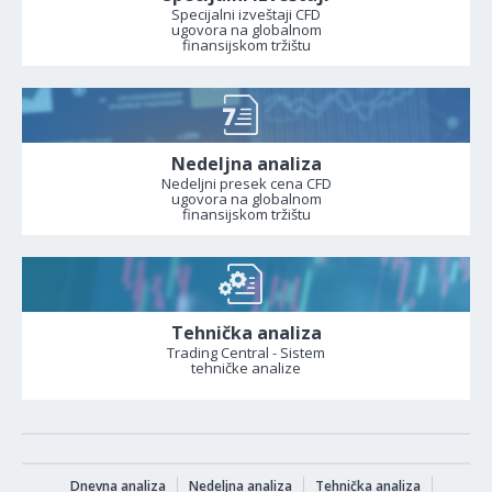
Specijalni izveštaji CFD
ugovora na globalnom
finansijskom tržištu
Nedeljna analiza
Nedeljni presek cena CFD
ugovora na globalnom
finansijskom tržištu
Tehnička analiza
Trading Central - Sistem
tehničke analize
Dnevna analiza
Nedeljna analiza
Tehnička analiza