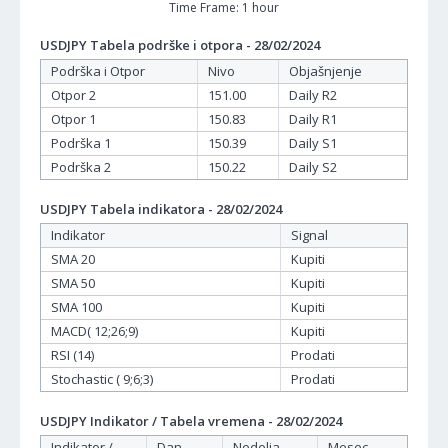
Time Frame: 1 hour
USDJPY Tabela podrške i otpora - 28/02/2024
Podrška i Otpor
Nivo
Objašnjenje
Otpor 2
151.00
Daily R2
Otpor 1
150.83
Daily R1
Podrška 1
150.39
Daily S1
Podrška 2
150.22
Daily S2
USDJPY Tabela indikatora - 28/02/2024
Indikator
Signal
SMA 20
Kupiti
SMA 50
Kupiti
SMA 100
Kupiti
MACD( 12;26;9)
Kupiti
RSI (14)
Prodati
Stochastic ( 9;6;3)
Prodati
USDJPY Indikator / Tabela vremena - 28/02/2024
Indikator /
Dan -
Nedelja -
Mesec -