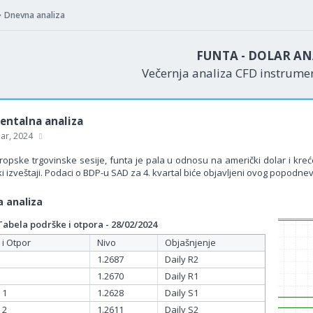
Dnevna analiza
FUNTA - DOLAR AN
Večernja analiza CFD instrum
ntalna analiza
uar, 2024
opske trgovinske sesije, funta je pala u odnosu na američki dolar i kreće
 izveštaji. Podaci o BDP-u SAD za 4. kvartal biće objavljeni ovog popodnev
 analiza
bela podrške i otpora - 28/02/2024
 i Otpor
Nivo
Objašnjenje
1.2687
Daily R2
1.2670
Daily R1
 1
1.2628
Daily S1
 2
1.2611
Daily S2