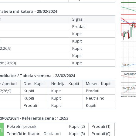
bela indikatora - 28/02/2024
r
Signal
Prodati
Kupiti
0
Kupiti
;26;9)
Kupiti
Kupiti
c ( 9;6;3)
Kupiti
dikator / Tabela vremena - 28/02/2024
r / period
Dan - Kupiti
Nedelja - Kupiti
Mesec - Kupiti
;26;9)
Kupiti
Kupiti
Prodati
Kupiti
Kupiti
Neutralno
Prodati
Kupiti
Kupiti
/02/2024 - Referentna cena : 1.2653
Pokretni prosek
Kupiti (2)
Prodati (1)
I
Tehnički indikatori - Oscilatori
Kupiti (3)
Prodati (0)