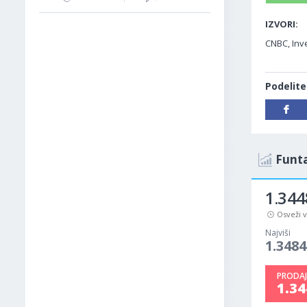
IZVORI:
CNBC, Inv
Podelite
Funta
1.344
Osveži 
Najviši
1.3484
PRODAJ
1.3