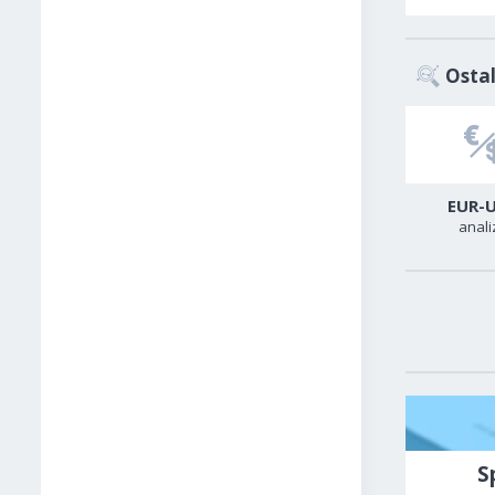
Ostal
USD-CAD
GER40
EUR-
analiza
analiza
anali
S