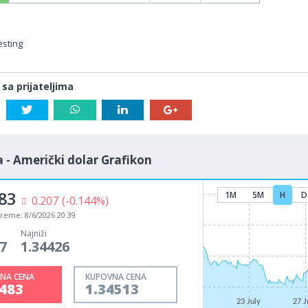
esting
 sa prijateljima
 - Američki dolar Grafikon
83
1M
5M
H
D
0.207
(-0.144%)
vreme:
8/6/2026 20:39
Najniži
7
1.34426
NA CENA
KUPOVNA CENA
4483
1.34513
23 July
27 J