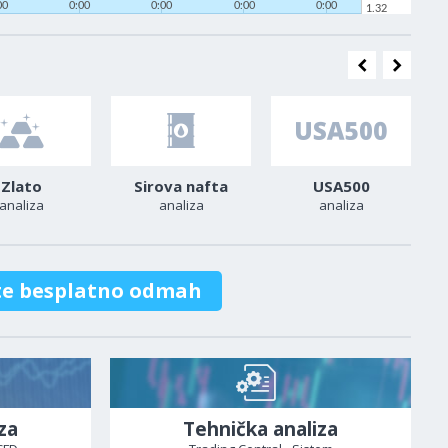
00
0:00
0:00
0:00
0:00
1.32
Zlato
Sirova nafta
USA500
analiza
analiza
analiza
te besplatno odmah
za
Tehnička analiza