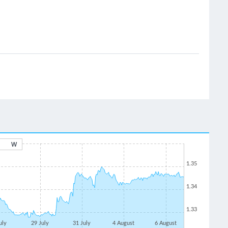
W
1.35
1.34
1.33
uly
29 July
31 July
4 August
6 August