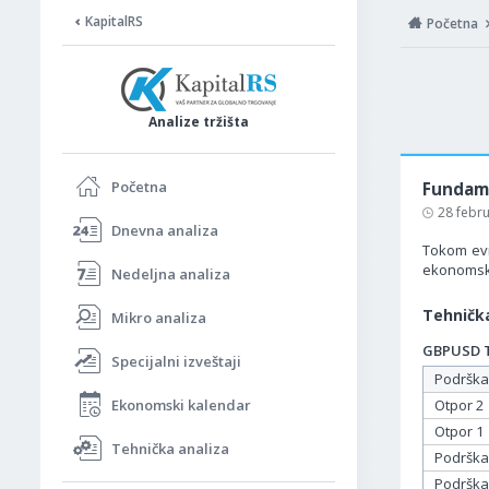
KapitalRS
Početna
Analize tržišta
Početna
Fundame
28 febr
Dnevna analiza
Tokom evr
ekonomski
Nedeljna analiza
Tehnička
Mikro analiza
GBPUSD Ta
Specijalni izveštaji
Podrška
Ekonomski kalendar
Otpor 2
Otpor 1
Tehnička analiza
Podrška
Podrška