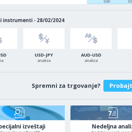
0:00
0:
i instrumenti - 28/02/2024
USD
USD-JPY
AUD-USD
za
analiza
analiza
Spremni za trgovanje?
Probaj
pecijalni izveštaji
Nedeljna anali