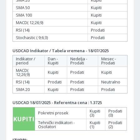
SMA 20
Kupiti
SMA 50
Kupiti
SMA 100
Kupiti
MACD( 12;26;9)
Kupiti
RSI (14)
Prodati
Stochastic ( 9;6;3)
Prodati
USDCAD Indikator / Tabela vremena - 18/07/2025
Indikator /
Dan -
Nedelja -
Mesec -
period
Kupiti
Prodati
Prodati
MACD(
Kupiti
Prodati
Kupiti
12;26;9)
RSI (14)
Prodati
Prodati
Neutralno
SMA 20
Kupiti
Prodati
Prodati
USDCAD 18/07/2025 - Referentna cena : 1.3725
Kupiti
Prodati
Pokretni prosek
(3)
(0)
KUPITI
Tehnički indikatori -
Kupiti
Prodati
Oscilatori
(1)
(2)