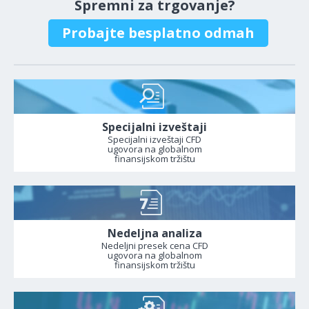
Spremni za trgovanje?
Probajte besplatno odmah
Specijalni izveštaji
Specijalni izveštaji CFD
ugovora na globalnom
finansijskom tržištu
Nedeljna analiza
Nedeljni presek cena CFD
ugovora na globalnom
finansijskom tržištu