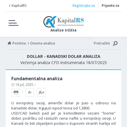
KapitalRS
Registrujte se
Prijavite se
Analize tržišta
Početna
Dnevna analiza
Pretražite
DOLLAR - KANADSKI DOLAR ANALIZA
Večernja analiza CFD instrumenata 18/07/2025
Fundamentalna analiza
18 jul, 2025
U evropskoj sesiji, američki dolar je pao u odnosu na
kanadski dolar, trgujući ispod nivoa od 1,3800.
USD/CAD beleži pad jer je komoditetno vezani "loonie"
dobio podršku od rastućih cena nafte u evropskoj sesiji. U
Kanadi će biti objavljeni podaci o kupovini stranih hartija od