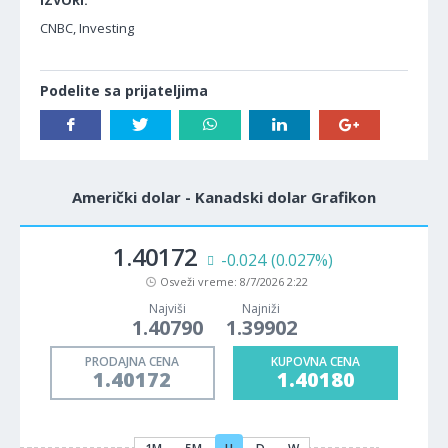
IZVORI:
CNBC, Investing
Podelite sa prijateljima
Američki dolar - Kanadski dolar Grafikon
1.40172
-0.024
(0.027%)
Osveži vreme:
8/7/2026 2:22
Najviši
Najniži
1.40790
1.39902
PRODAJNA CENA
KUPOVNA CENA
1.40172
1.40180