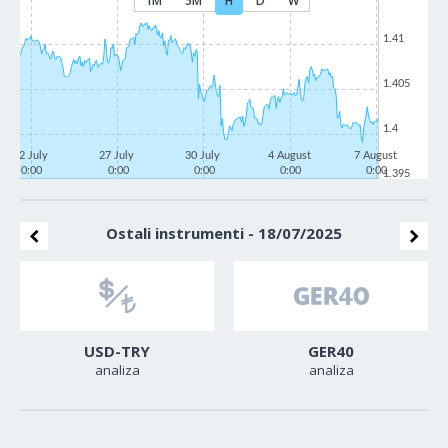
1M
5M
H
D
W
1.41
1.405
1.4
22 July
27 July
30 July
4 August
7 August
0:00
0:00
0:00
0:00
0:00
1.395
Ostali instrumenti - 18/07/2025
USD-TRY
GER40
analiza
analiza