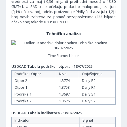
vrednosti za maj (-9,36 milijardi prethodni mesec) u 13:30
GMT+1. U SAD-u se očekuju podaci o maloprodaji za jun
(0,1% očekivano), indeks proizvodnje Philly Fed-a za jul (-1,2) i
broj novih zahteva za pomoć nezaposlenima (233 hiljade
očekivano) takođe u 13:30 GMT+1.
Tehnička analiza
Time Frame: 1 hour
USDCAD Tabela podrške i otpora - 18/07/2025
Podrška i Otpor
Nivo
Objašnjenje
Otpor 2
1.3774
Daily R2
Otpor 1
1.3753
Daily R1
Podrška 1
1.3697
Daily S1
Podrška 2
1.3676
Daily S2
USDCAD Tabela indikatora - 18/07/2025
Indikator
Signal