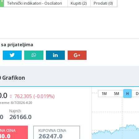
Tehnički indikatori - Oscilatori
Kupiti (2)
Prodati (0)
 sa prijateljima
 Grafikon
.0
1M
5M
H
D
762.305
(-0.019%)
vreme:
8/7/2026 4:20
Najniži
0
26166.0
NA CENA
KUPOVNA CENA
40.0
26247.0