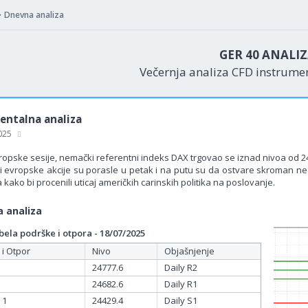
Dnevna analiza
GER 40 ANALI
Večernja analiza CFD instrum
ntalna analiza
2025
opske sesije, nemački referentni indeks DAX trgovao se iznad nivoa od 24
 evropske akcije su porasle u petak i na putu su da ostvare skroman nedel
kako bi procenili uticaj američkih carinskih politika na poslovanje.
 analiza
ela podrške i otpora - 18/07/2025
 i Otpor
Nivo
Objašnjenje
24777.6
Daily R2
24682.6
Daily R1
 1
24429.4
Daily S1