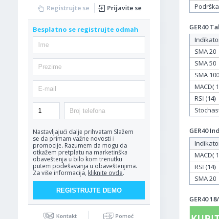
Podrška
Registrujte se
Prijavite se
GER40 Tab
Besplatno se registrujte odmah
Indikato
SMA 20
SMA 50
SMA 10
MACD( 12
RSI (14)
Stochasti
GER40 Ind
Nastavljajući dalje prihvatam
Slažem
se da primam važne novosti i
Indikato
promocije. Razumem da mogu da
otkažem pretplatu na marketinška
MACD( 12
obaveštenja u bilo kom trenutku
putem podešavanja u obaveštenjima.
RSI (14)
Za više informacija,
kliknite ovde
.
SMA 20
GER40 18/
KUPIT
Kontakt
Pomoć