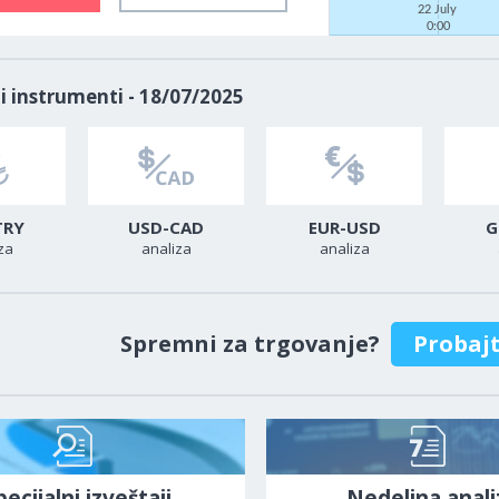
22 July
0:00
i instrumenti - 18/07/2025
TRY
USD-CAD
EUR-USD
G
za
analiza
analiza
Spremni za trgovanje?
Probaj
pecijalni izveštaji
Nedeljna anali