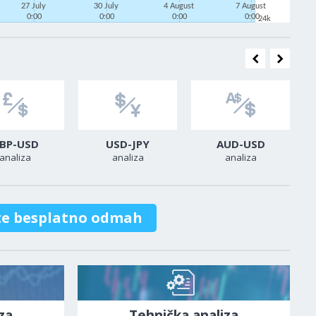
27 July
30 July
4 August
7 August
0:00
0:00
0:00
0:00
24k
BP-USD
USD-JPY
AUD-USD
analiza
analiza
analiza
te besplatno odmah
za
Tehnička analiza