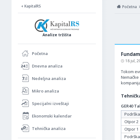
KapitalRS
Početna
Analize tržišta
Početna
Fundame
18 jul, 
Dnevna analiza
Tokom evr
Nemačke i
Nedeljna analiza
kompanija 
Mikro analiza
Tehnička
Specijalni izveštaji
GER40 Tab
Podrška
Ekonomski kalendar
Otpor 2
Tehnička analiza
Otpor 1
Podrška