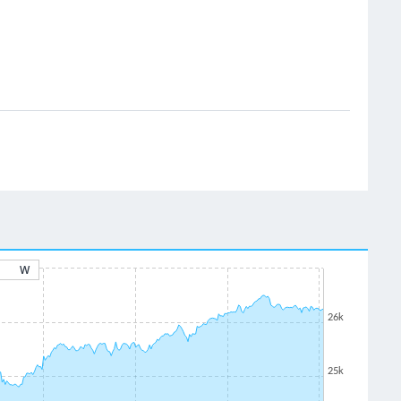
W
26k
25k