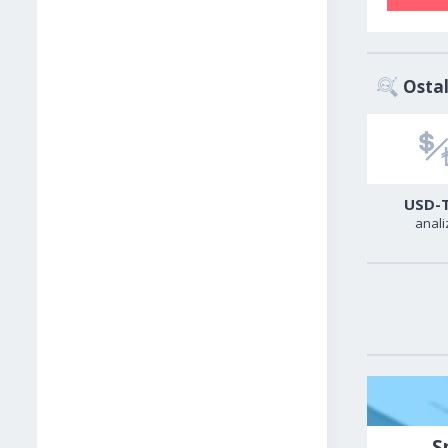
Ostal
Sirova nafta
USA500
USD-
analiza
analiza
anali
S