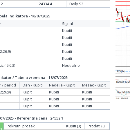
 2
24334.4
Daily S2
ela indikatora - 18/07/2025
r
Signal
Kupiti
Kupiti
0
Kupiti
;26;9)
Kupiti
Kupiti
c ( 9;6;3)
Neutralno
ikator / Tabela vremena - 18/07/2025
r / period
Dan - Kupiti
Nedelja - Kupiti
Mesec - Kupiti
;26;9)
Kupiti
Kupiti
Kupiti
Kupiti
Kupiti
Kupiti
Kupiti
Kupiti
Kupiti
07/2025 - Referentna cena : 24552.1
Pokretni prosek
Kupiti (3)
Prodati (0)
I