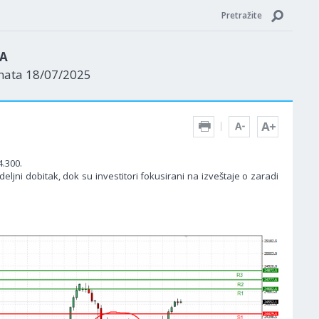
Pretražite
ZA
enata 18/07/2025
.300.
jni dobitak, dok su investitori fokusirani na izveštaje o zaradi