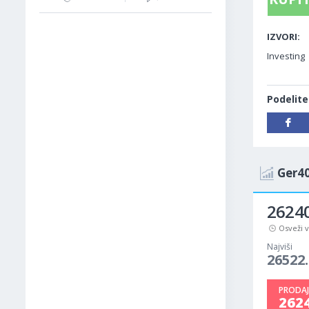
IZVORI:
Investing
Podelite
Ger40
26240
Osveži 
Najviši
26522.
PRODAJ
262