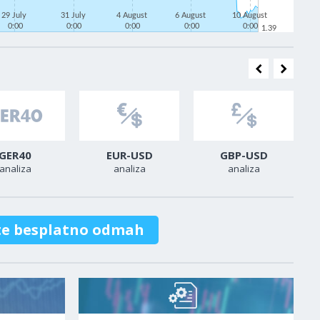
29 July
31 July
4 August
6 August
10 August
0:00
0:00
0:00
0:00
0:00
1.39
GER40
EUR-USD
GBP-USD
analiza
analiza
analiza
te besplatno odmah