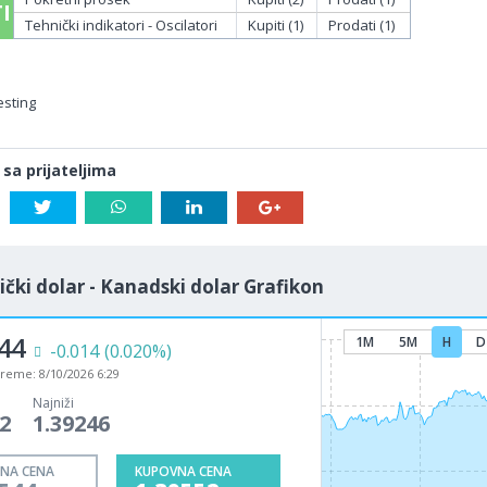
I
Tehnički indikatori - Oscilatori
Kupiti (1)
Prodati (1)
esting
 sa prijateljima
čki dolar - Kanadski dolar Grafikon
44
1M
5M
H
D
-0.014
(0.020%)
vreme:
8/10/2026 6:29
Najniži
2
1.39246
NA CENA
KUPOVNA CENA