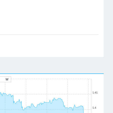
W
1.41
1.4