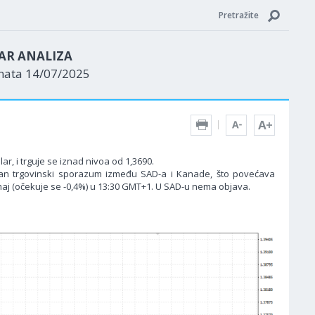
Pretražite
AR ANALIZA
enata 14/07/2025
r, i trguje se iznad nivoa od 1,3690.
načan trgovinski sporazum između SAD-a i Kanade, što povećava
 maj (očekuje se -0,4%) u 13:30 GMT+1. U SAD-u nema objava.