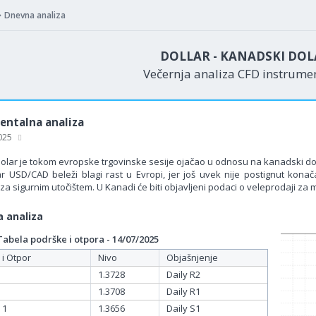
Dnevna analiza
DOLLAR - KANADSKI DOL
Večernja analiza CFD instrum
ntalna analiza
2025
olar je tokom evropske trgovinske sesije ojačao u odnosu na kanadski dola
ar USD/CAD beleži blagi rast u Evropi, jer još uvek nije postignut ko
za sigurnim utočištem. U Kanadi će biti objavljeni podaci o veleprodaji za
 analiza
bela podrške i otpora - 14/07/2025
 i Otpor
Nivo
Objašnjenje
1.3728
Daily R2
1.3708
Daily R1
 1
1.3656
Daily S1