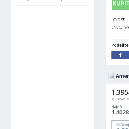
KUPIT
IZVORI:
CNBC, Inv
Podelite
Ameri
1.395
Osveži 
Najviši
1.4028
PRODAJ