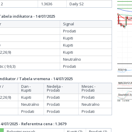
 2
1.3636
Daily S2
bela indikatora - 14/07/2025
r
Signal
Prodati
Kupiti
0
Kupiti
;26;9)
Kupiti
Neutralno
c ( 9;6;3)
Prodati
dikator / Tabela vremena - 14/07/2025
r /
Dan -
Nedelja -
Mesec -
Kupiti
Prodati
Prodati
;26;9)
Kupiti
Prodati
Prodati
Neutralno
Prodati
Neutralno
Prodati
Prodati
Prodati
/07/2025 - Referentna cena : 1.3679
Pokretni prosek
Kupiti (2)
Prodati (1)