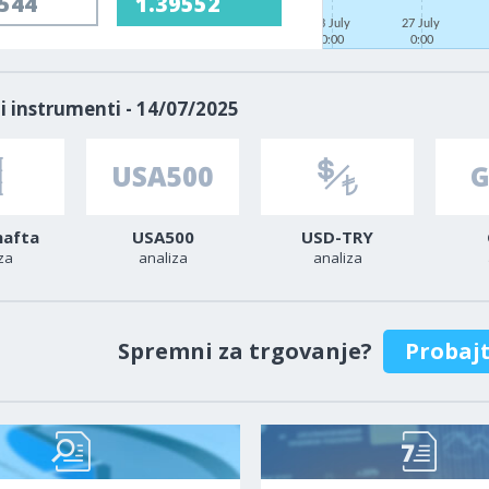
9544
1.39552
23 July
27 July
0:00
0:00
i instrumenti - 14/07/2025
nafta
USA500
USD-TRY
za
analiza
analiza
Spremni za trgovanje?
Probaj