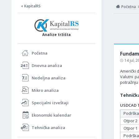
KapitalRS
Početna
Analize tržišta
Početna
Fundame
14 jul, 
Dnevna analiza
Američki d
Valutni p
Nedeljna analiza
potražnju 
Mikro analiza
Tehnička
Specijalni izveštaji
USDCAD Ta
Podrška
Ekonomski kalendar
Otpor 2
Tehnička analiza
Otpor 1
Podrška