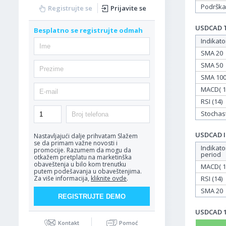
Podrška
Registrujte se
Prijavite se
USDCAD Ta
Besplatno se registrujte odmah
Indikato
SMA 20
SMA 50
SMA 10
MACD( 12
RSI (14)
Stochasti
USDCAD In
Nastavljajući dalje prihvatam
Slažem
se da primam važne novosti i
Indikato
promocije. Razumem da mogu da
period
otkažem pretplatu na marketinška
obaveštenja u bilo kom trenutku
MACD( 12
putem podešavanja u obaveštenjima.
RSI (14)
Za više informacija,
kliknite ovde
.
SMA 20
USDCAD 14
Kontakt
Pomoć