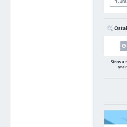
1.3
Ostal
AUD-USD
Zlato
Sirova 
analiza
analiza
anali