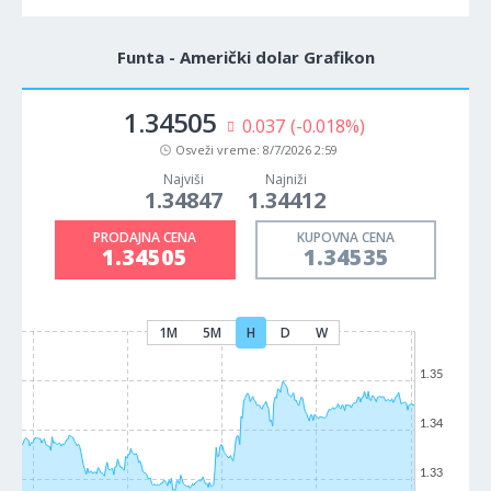
Funta - Američki dolar Grafikon
1.34505
0.037
(-0.018%)
Osveži vreme:
8/7/2026 2:59
Najviši
Najniži
1.34847
1.34412
PRODAJNA CENA
KUPOVNA CENA
1.34505
1.34535
1M
5M
H
D
W
1.35
1.34
1.33