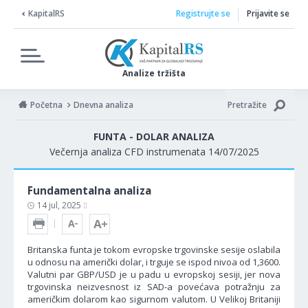
KapitalRS
Registrujte se
Prijavite se
Analize tržišta
Početna
Dnevna analiza
Pretražite
FUNTA - DOLAR ANALIZA
Večernja analiza CFD instrumenata 14/07/2025
Fundamentalna analiza
14 jul, 2025
Britanska funta je tokom evropske trgovinske sesije oslabila
u odnosu na američki dolar, i trguje se ispod nivoa od 1,3600.
Valutni par GBP/USD je u padu u evropskoj sesiji, jer nova
trgovinska neizvesnost iz SAD-a povećava potražnju za
američkim dolarom kao sigurnom valutom. U Velikoj Britaniji