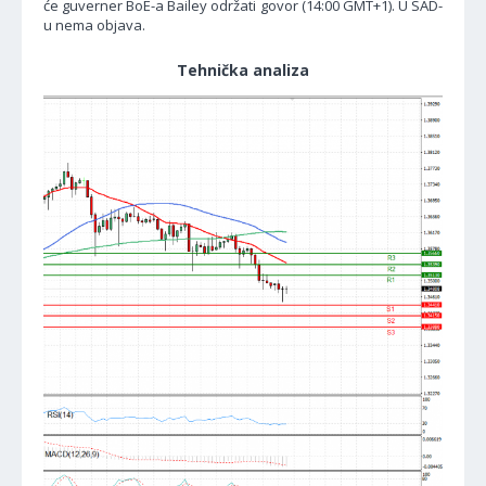
će guverner BoE-a Bailey održati govor (14:00 GMT+1). U SAD-
u nema objava.
Tehnička analiza