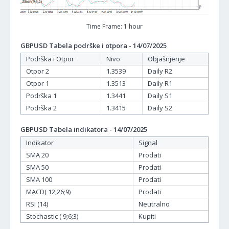
Time Frame: 1 hour
GBPUSD Tabela podrške i otpora - 14/07/2025
Podrška i Otpor
Nivo
Objašnjenje
Otpor 2
1.3539
Daily R2
Otpor 1
1.3513
Daily R1
Podrška 1
1.3441
Daily S1
Podrška 2
1.3415
Daily S2
GBPUSD Tabela indikatora - 14/07/2025
Indikator
Signal
SMA 20
Prodati
SMA 50
Prodati
SMA 100
Prodati
MACD( 12;26;9)
Prodati
RSI (14)
Neutralno
Stochastic ( 9;6;3)
Kupiti