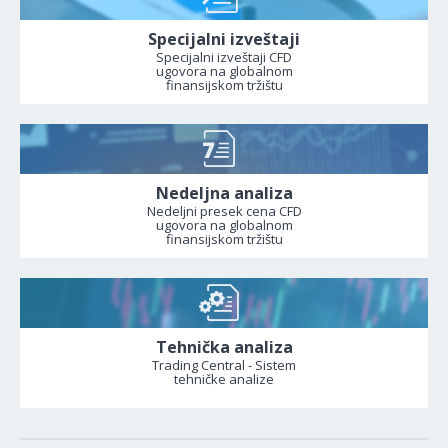
Specijalni izveštaji
Specijalni izveštaji CFD
ugovora na globalnom
finansijskom tržištu
Nedeljna analiza
Nedeljni presek cena CFD
ugovora na globalnom
finansijskom tržištu
Tehnička analiza
Trading Central - Sistem
tehničke analize