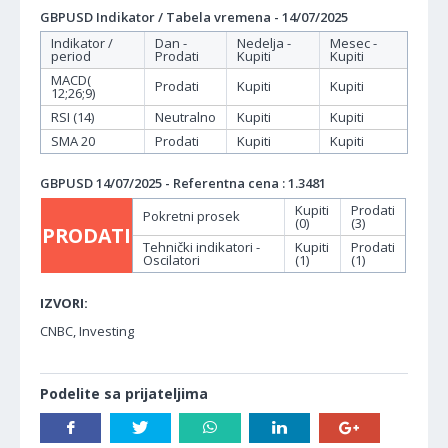
GBPUSD Indikator / Tabela vremena - 14/07/2025
Indikator /
Dan -
Nedelja -
Mesec -
period
Prodati
Kupiti
Kupiti
MACD(
Prodati
Kupiti
Kupiti
12;26;9)
RSI (14)
Neutralno
Kupiti
Kupiti
SMA 20
Prodati
Kupiti
Kupiti
GBPUSD 14/07/2025 - Referentna cena : 1.3481
Kupiti
Prodati
Pokretni prosek
(0)
(3)
PRODATI
Tehnički indikatori -
Kupiti
Prodati
Oscilatori
(1)
(1)
IZVORI:
CNBC, Investing
Podelite sa prijateljima