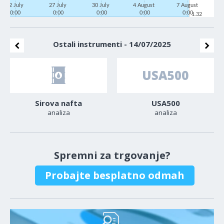
22 July
27 July
30 July
4 August
7 August
0:00
0:00
0:00
0:00
0:00
1.32
Ostali instrumenti - 14/07/2025
Sirova nafta
USA500
analiza
analiza
Spremni za trgovanje?
Probajte besplatno odmah