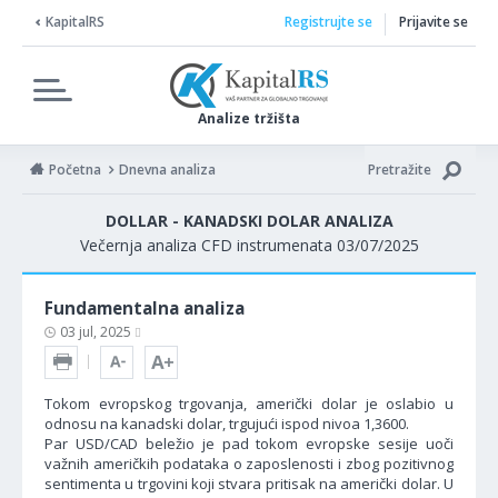
KapitalRS
Registrujte se
Prijavite se
Analize tržišta
Početna
Dnevna analiza
Pretražite
DOLLAR - KANADSKI DOLAR ANALIZA
Večernja analiza CFD instrumenata 03/07/2025
Fundamentalna analiza
03 jul, 2025
Tokom evropskog trgovanja, američki dolar je oslabio u
odnosu na kanadski dolar, trgujući ispod nivoa 1,3600.
Par USD/CAD beležio je pad tokom evropske sesije uoči
važnih američkih podataka o zaposlenosti i zbog pozitivnog
sentimenta u trgovini koji stvara pritisak na američki dolar. U