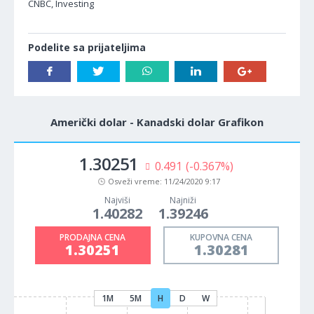
CNBC, Investing
Podelite sa prijateljima
Američki dolar - Kanadski dolar Grafikon
1.30251
0.491
(-0.367%)
Osveži vreme:
11/24/2020 9:17
Najviši
Najniži
1.40282
1.39246
PRODAJNA CENA
KUPOVNA CENA
1.30251
1.30281
1M
5M
H
D
W