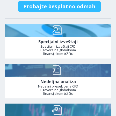
Probajte besplatno odmah
Specijalni izveštaji
Specijalni izveštaji CFD
ugovora na globalnom
finansijskom tržištu
Nedeljna analiza
Nedeljni presek cena CFD
ugovora na globalnom
finansijskom tržištu