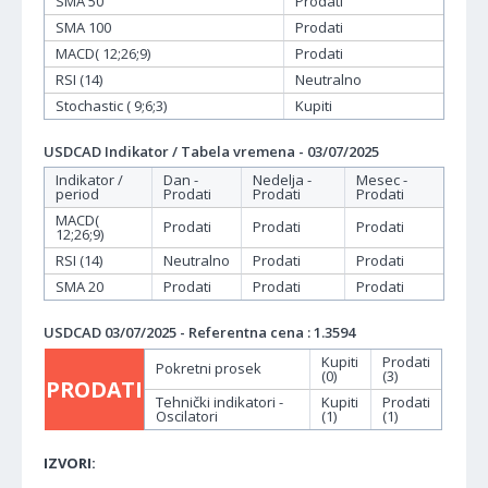
SMA 50
Prodati
SMA 100
Prodati
MACD( 12;26;9)
Prodati
RSI (14)
Neutralno
Stochastic ( 9;6;3)
Kupiti
USDCAD Indikator / Tabela vremena - 03/07/2025
Indikator /
Dan -
Nedelja -
Mesec -
period
Prodati
Prodati
Prodati
MACD(
Prodati
Prodati
Prodati
12;26;9)
RSI (14)
Neutralno
Prodati
Prodati
SMA 20
Prodati
Prodati
Prodati
USDCAD 03/07/2025 - Referentna cena : 1.3594
Kupiti
Prodati
Pokretni prosek
(0)
(3)
PRODATI
Tehnički indikatori -
Kupiti
Prodati
Oscilatori
(1)
(1)
IZVORI: