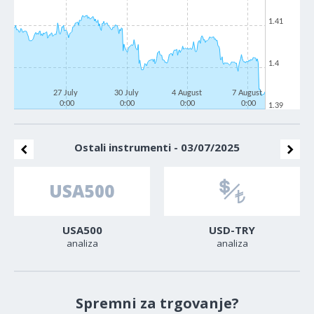
1.41
1.4
27 July
30 July
4 August
7 August
0:00
0:00
0:00
0:00
1.39
Ostali instrumenti - 03/07/2025
USA500
USD-TRY
analiza
analiza
Spremni za trgovanje?