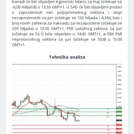
Kanadi će biti objavljen trgovinski bilans za maj (očekuje se
-6,00 milijardi) u 13:30 GMT+1. U SAD će biti objavljeni podaci
o zaposlenosti van poljoprivrednog sektora i stopi
nezaposlenosti za jun (očekuje se 120 hiljada i 4,3%), kao i
broj novih zahteva za naknadu za nezaposlene (očekuje se
239 hiljada) u 13:30 GMT+1. PMI uslužnog sektora za jun
(očekuje se 53,1) biće objavljen u 14:45 GMT+1, a ISM PMI
neproizvodnog sektora za jun (očekuje se 50,8) u 15:00
GMT+1.
Tehnička analiza