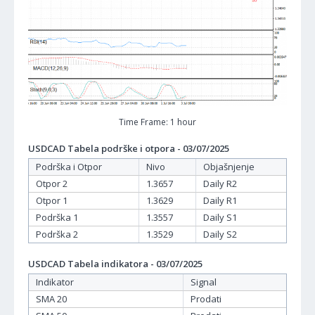
Time Frame: 1 hour
USDCAD Tabela podrške i otpora - 03/07/2025
Podrška i Otpor
Nivo
Objašnjenje
Otpor 2
1.3657
Daily R2
Otpor 1
1.3629
Daily R1
Podrška 1
1.3557
Daily S1
Podrška 2
1.3529
Daily S2
USDCAD Tabela indikatora - 03/07/2025
Indikator
Signal
SMA 20
Prodati