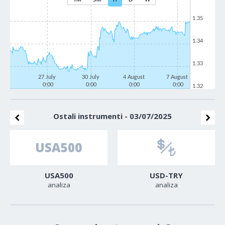
1.35
1.34
1.33
27 July
30 July
4 August
7 August
0:00
0:00
0:00
0:00
1.32
Ostali instrumenti - 03/07/2025
USA500
USD-TRY
analiza
analiza