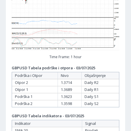
Time Frame: 1 hour
GBPUSD Tabela podrške i otpora - 03/07/2025
Podrška i Otpor
Nivo
Objašnjenje
Otpor 2
1.3714
Daily R2
Otpor 1
1.3689
Daily R1
Podrška 1
1.3623
Daily S1
Podrška 2
1.3598
Daily S2
GBPUSD Tabela indikatora - 03/07/2025
Indikator
Signal
SMA 20
Prodati