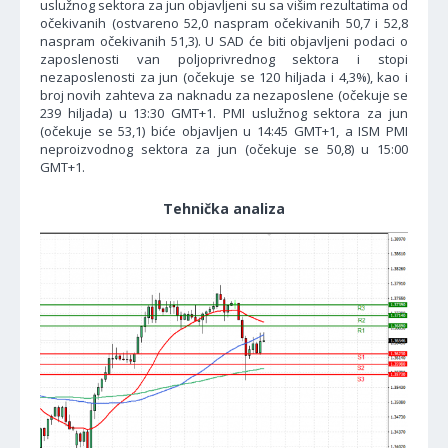
uslužnog sektora za jun objavljeni su sa višim rezultatima od
očekivanih (ostvareno 52,0 naspram očekivanih 50,7 i 52,8
naspram očekivanih 51,3). U SAD će biti objavljeni podaci o
zaposlenosti van poljoprivrednog sektora i stopi
nezaposlenosti za jun (očekuje se 120 hiljada i 4,3%), kao i
broj novih zahteva za naknadu za nezaposlene (očekuje se
239 hiljada) u 13:30 GMT+1. PMI uslužnog sektora za jun
(očekuje se 53,1) biće objavljen u 14:45 GMT+1, a ISM PMI
neproizvodnog sektora za jun (očekuje se 50,8) u 15:00
GMT+1.
Tehnička analiza