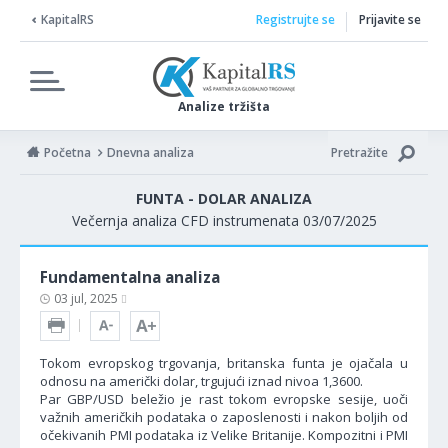
KapitalRS
Registrujte se
Prijavite se
Analize tržišta
Početna
Dnevna analiza
Pretražite
FUNTA - DOLAR ANALIZA
Večernja analiza CFD instrumenata 03/07/2025
Fundamentalna analiza
03 jul, 2025
Tokom evropskog trgovanja, britanska funta je ojačala u
odnosu na američki dolar, trgujući iznad nivoa 1,3600.
Par GBP/USD beležio je rast tokom evropske sesije, uoči
važnih američkih podataka o zaposlenosti i nakon boljih od
očekivanih PMI podataka iz Velike Britanije. Kompozitni i PMI