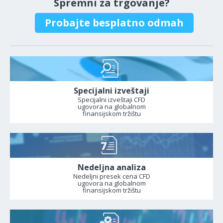
Spremni za trgovanje?
Probajte besplatno odmah
Specijalni izveštaji
Specijalni izveštaji CFD
ugovora na globalnom
finansijskom tržištu
Nedeljna analiza
Nedeljni presek cena CFD
ugovora na globalnom
finansijskom tržištu