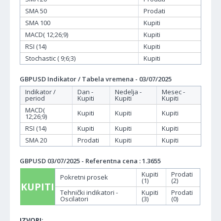
SMA 50
Prodati
SMA 100
Kupiti
MACD( 12;26;9)
Kupiti
RSI (14)
Kupiti
Stochastic ( 9;6;3)
Kupiti
GBPUSD Indikator / Tabela vremena - 03/07/2025
Indikator /
Dan -
Nedelja -
Mesec -
period
Kupiti
Kupiti
Kupiti
MACD(
Kupiti
Kupiti
Kupiti
12;26;9)
RSI (14)
Kupiti
Kupiti
Kupiti
SMA 20
Prodati
Kupiti
Kupiti
GBPUSD 03/07/2025 - Referentna cena : 1.3655
Kupiti
Prodati
Pokretni prosek
(1)
(2)
KUPITI
Tehnički indikatori -
Kupiti
Prodati
Oscilatori
(3)
(0)
IZVORI: