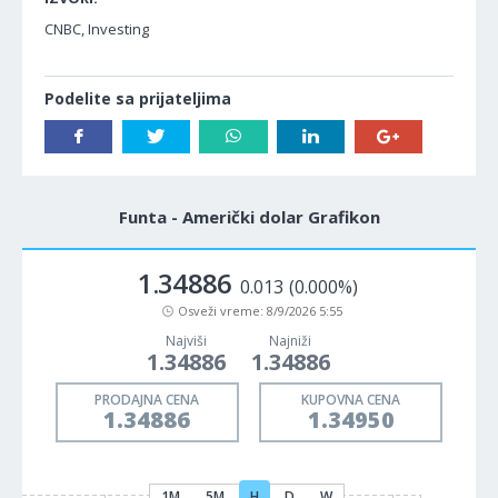
CNBC, Investing
Podelite sa prijateljima
Funta - Američki dolar Grafikon
1.34886
0.013
(0.000%)
Osveži vreme:
8/9/2026 5:55
Najviši
Najniži
1.34886
1.34886
PRODAJNA CENA
KUPOVNA CENA
1.34886
1.34950
1M
5M
H
D
W