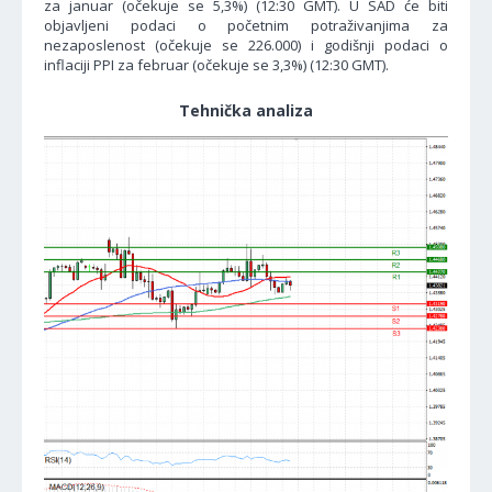
za januar (očekuje se 5,3%) (12:30 GMT). U SAD će biti
objavljeni podaci o početnim potraživanjima za
nezaposlenost (očekuje se 226.000) i godišnji podaci o
inflaciji PPI za februar (očekuje se 3,3%) (12:30 GMT).
Tehnička analiza