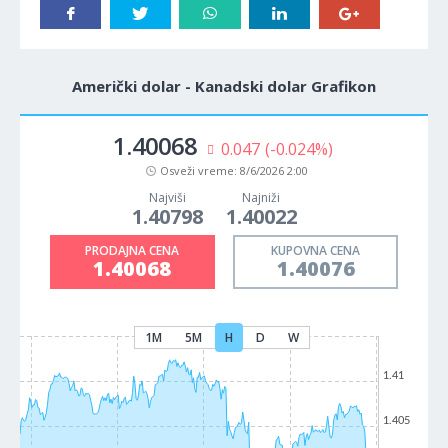
Američki dolar - Kanadski dolar Grafikon
1.40068
0.047
(-0.024%)
Osveži vreme:
8/6/2026 2:00
Najviši
Najniži
1.40798
1.40022
PRODAJNA CENA
KUPOVNA CENA
1.40068
1.40076
1M
5M
H
D
W
1.41
1.405