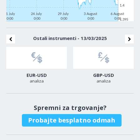
1.4
21 July
24 July
29 July
3 August
6 August
0:00
0:00
0:00
0:00
0:00
1.395
Ostali instrumenti - 13/03/2025
EUR-USD
GBP-USD
analiza
analiza
Spremni za trgovanje?
Probajte besplatno odmah