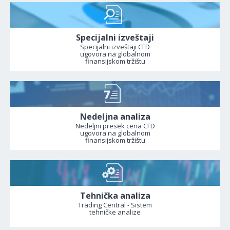
Specijalni izveštaji
Specijalni izveštaji CFD
ugovora na globalnom
finansijskom tržištu
Nedeljna analiza
Nedeljni presek cena CFD
ugovora na globalnom
finansijskom tržištu
Tehnička analiza
Trading Central - Sistem
tehničke analize