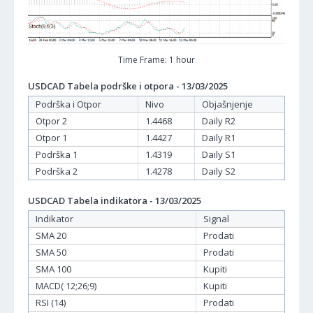
Time Frame: 1 hour
USDCAD Tabela podrške i otpora - 13/03/2025
Podrška i Otpor
Nivo
Objašnjenje
Otpor 2
1.4468
Daily R2
Otpor 1
1.4427
Daily R1
Podrška 1
1.4319
Daily S1
Podrška 2
1.4278
Daily S2
USDCAD Tabela indikatora - 13/03/2025
Indikator
Signal
SMA 20
Prodati
SMA 50
Prodati
SMA 100
Kupiti
MACD( 12;26;9)
Kupiti
RSI (14)
Prodati