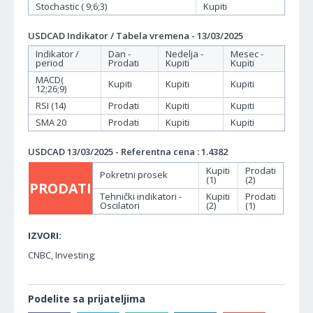
Stochastic ( 9;6;3)
Kupiti
USDCAD Indikator / Tabela vremena - 13/03/2025
Indikator /
Dan -
Nedelja -
Mesec -
period
Prodati
Kupiti
Kupiti
MACD(
Kupiti
Kupiti
Kupiti
12;26;9)
RSI (14)
Prodati
Kupiti
Kupiti
SMA 20
Prodati
Kupiti
Kupiti
USDCAD 13/03/2025 - Referentna cena : 1.4382
Kupiti
Prodati
Pokretni prosek
(1)
(2)
PRODATI
Tehnički indikatori -
Kupiti
Prodati
Oscilatori
(2)
(1)
IZVORI:
CNBC, Investing;
Podelite sa prijateljima