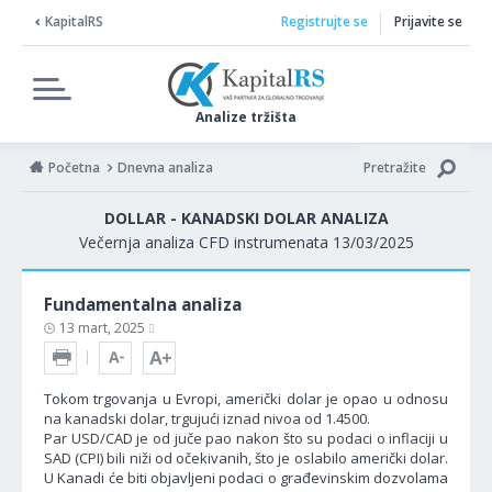
KapitalRS
Registrujte se
Prijavite se
Analize tržišta
Početna
Dnevna analiza
Pretražite
DOLLAR - KANADSKI DOLAR ANALIZA
Večernja analiza CFD instrumenata 13/03/2025
Fundamentalna analiza
13 mart, 2025
Tokom trgovanja u Evropi, američki dolar je opao u odnosu
na kanadski dolar, trgujući iznad nivoa od 1.4500.
Par USD/CAD je od juče pao nakon što su podaci o inflaciji u
SAD (CPI) bili niži od očekivanih, što je oslabilo američki dolar.
U Kanadi će biti objavljeni podaci o građevinskim dozvolama