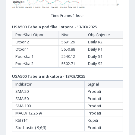
Time Frame: 1 hour
USA500 Tabela podrške i otpora - 13/03/2025
Podrška i Otpor
Nivo
Objašnjenje
Otpor 2
5691.29
Daily R2
Otpor 1
5650.88
Daily R1
Podrška 1
5543.12
Daily S1
Podrška 2
5502.71
Daily S2
USA500 Tabela indikatora - 13/03/2025
Indikator
Signal
SMA 20
Prodati
SMA 50
Prodati
SMA 100
Prodati
MACD( 12;26;9)
Prodati
RSI (14)
Kupiti
Stochastic ( 9;6;3)
Prodati