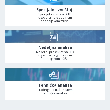
Specijalni izveštaji
Specijalni izveštaji CFD
ugovora na globalnom
finansijskom tržištu
Nedeljna analiza
Nedeljni presek cena CFD
ugovora na globalnom
finansijskom tržištu
Tehnička analiza
Trading Central - Sistem
tehničke analize