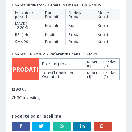
USA500 Indikator / Tabela vremena - 13/03/2025
Indikator /
Dan -
Nedelja -
Mesec -
period
Prodati
Prodati
Kupiti
MACD(
Prodati
Kupiti
Kupiti
12;26;9)
RSI (14)
Kupiti
Prodati
Kupiti
SMA 20
Prodati
Prodati
Kupiti
USA500 13/03/2025 - Referentna cena : 5592.74
Kupiti
Prodati
Pokretni prosek
(0)
(3)
PRODATI
Tehnički indikatori -
Kupiti
Prodati
Oscilatori
(1)
(2)
IZVORI:
CNBC, Investing;
Podelite sa prijateljima