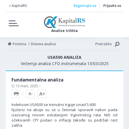
KapitalRS
Registrujte se
Prijavite se
Analize tržišta
Početna
Dnevna analiza
Pretražite
USA500 ANALIZA
Večernja analiza CFD instrumenata 13/03/2025
Fundamentalna analiza
13 mart, 2025
Indeksom USA500 se trenutno trguje iznad 5.600.
Fjučersi na akcije su se u četvrtak oporavili nakon pada
izazvanog novom eskalacijom trgovinskog rata. Niži od
očekivanih CPI podaci o inflaciji takođe su podržali rast
zaliha.