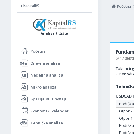
KapitalRS
Početna
Analize tržišta
Početna
Fundame
17 sept
Dnevna analiza
Tokom trgo
U Kanadi 
Nedeljna analiza
Tehnička
Mikro analiza
USDCAD Ta
Specijalni izveštaji
Podrška
Ekonomski kalendar
Otpor 2
Otpor 1
Tehnička analiza
Podrška
Podrška