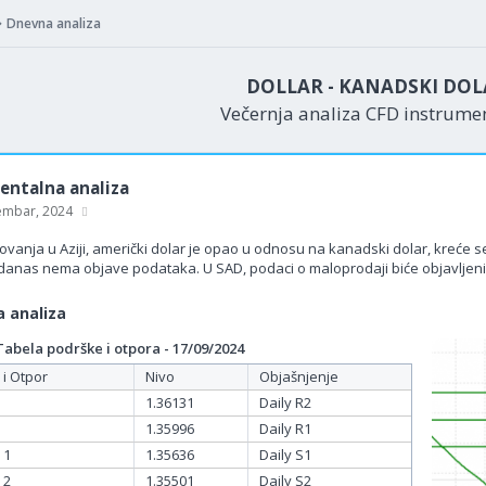
Dnevna analiza
DOLLAR - KANADSKI DOL
Večernja analiza CFD instrum
ntalna analiza
embar, 2024
vanja u Aziji, američki dolar je opao u odnosu na kanadski dolar, kreće s
danas nema objave podataka. U SAD, podaci o maloprodaji biće objavlje
 analiza
bela podrške i otpora - 17/09/2024
 i Otpor
Nivo
Objašnjenje
1.36131
Daily R2
1.35996
Daily R1
 1
1.35636
Daily S1
 2
1.35501
Daily S2