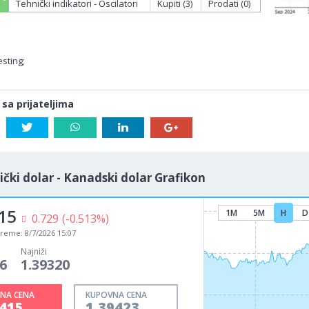
Tehnički indikatori - Oscilatori
Kupiti (3)
Prodati (0)
sting;
 sa prijateljima
čki dolar - Kanadski dolar Grafikon
15
1M
5M
H
D
0.729
(-0.513%)
vreme:
8/7/2026 15:07
Najniži
6
1.39320
NA CENA
KUPOVNA CENA
9415
1.39423