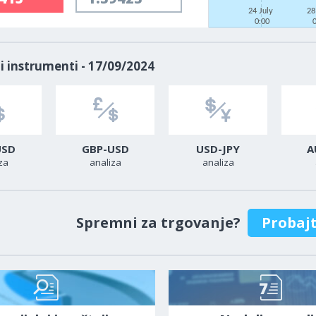
24 July
28
0:00
i instrumenti - 17/09/2024
USD
GBP-USD
USD-JPY
A
za
analiza
analiza
Spremni za trgovanje?
Probaj