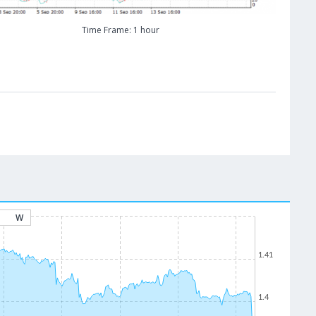
Time Frame: 1 hour
W
1.41
1.4