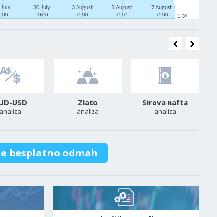
 July
30 July
3 August
5 August
7 August
0:00
0:00
0:00
0:00
0:00
1.39
UD-USD
Zlato
Sirova nafta
analiza
analiza
analiza
te besplatno odmah