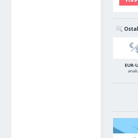
Ostal
USD-TRY
GER40
EUR-
analiza
analiza
anali