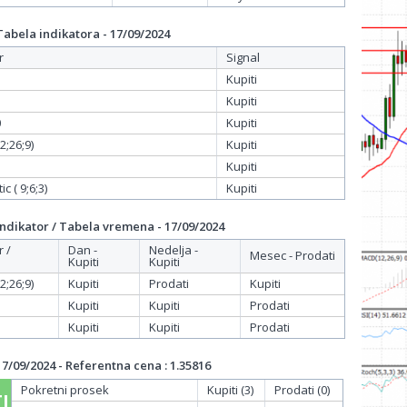
bela indikatora - 17/09/2024
r
Signal
Kupiti
Kupiti
0
Kupiti
;26;9)
Kupiti
Kupiti
c ( 9;6;3)
Kupiti
dikator / Tabela vremena - 17/09/2024
r /
Dan -
Nedelja -
Mesec - Prodati
Kupiti
Kupiti
;26;9)
Kupiti
Prodati
Kupiti
Kupiti
Kupiti
Prodati
Kupiti
Kupiti
Prodati
/09/2024 - Referentna cena : 1.35816
Pokretni prosek
Kupiti (3)
Prodati (0)
I