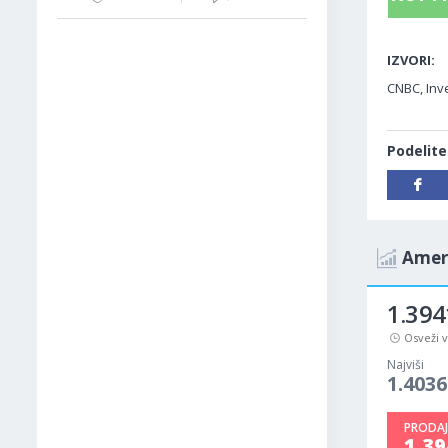
IZVORI:
CNBC, Inve
Podelite
Ameri
1.394
Osveži 
Najviši
1.4036
PRODAJ
1.3