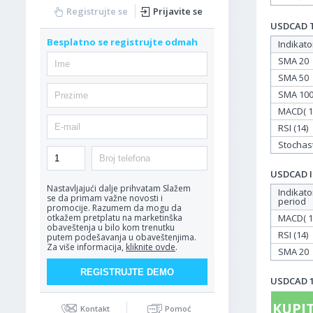
Registrujte se
Prijavite se
USDCAD Ta
Besplatno se registrujte odmah
Indikato
SMA 20
SMA 50
SMA 10
MACD( 12
RSI (14)
Stochasti
USDCAD In
Nastavljajući dalje prihvatam
Slažem
Indikato
se da primam važne novosti i
period
promocije. Razumem da mogu da
MACD( 12
otkažem pretplatu na marketinška
obaveštenja u bilo kom trenutku
RSI (14)
putem podešavanja u obaveštenjima.
Za više informacija,
kliknite ovde
.
SMA 20
USDCAD 17
KUPIT
Kontakt
Pomoć